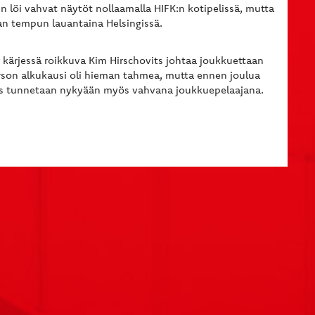
löi vahvat näytöt nollaamalla HIFK:n kotipelissä, mutta
an tempun lauantaina Helsingissä.
n kärjessä roikkuva Kim Hirschovits johtaa joukkuettaan
irson alkukausi oli hieman tahmea, mutta ennen joulua
i mies tunnetaan nykyään myös vahvana joukkuepelaajana.