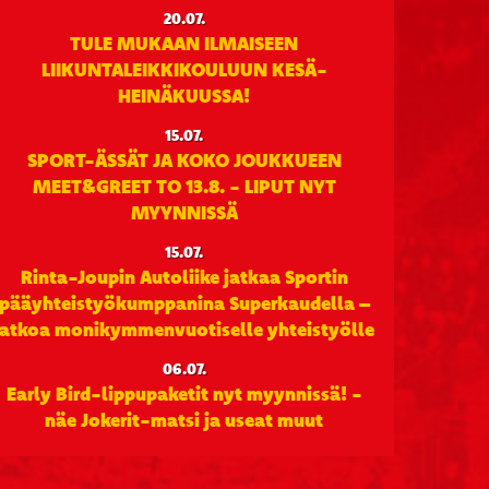
20.07.
TULE MUKAAN ILMAISEEN
LIIKUNTALEIKKIKOULUUN KESÄ-
HEINÄKUUSSA!
15.07.
SPORT-ÄSSÄT JA KOKO JOUKKUEEN
MEET&GREET TO 13.8. - LIPUT NYT
MYYNNISSÄ
15.07.
Rinta-Joupin Autoliike jatkaa Sportin
pääyhteistyökumppanina Superkaudella –
jatkoa monikymmenvuotiselle yhteistyölle
06.07.
Early Bird-lippupaketit nyt myynnissä! -
näe Jokerit-matsi ja useat muut