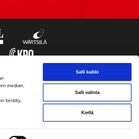
Salli kaikki
an
sen median,
Salli valinta
on kerätty,
Kiellä
VAASAN SPORT UUTISKIRJE