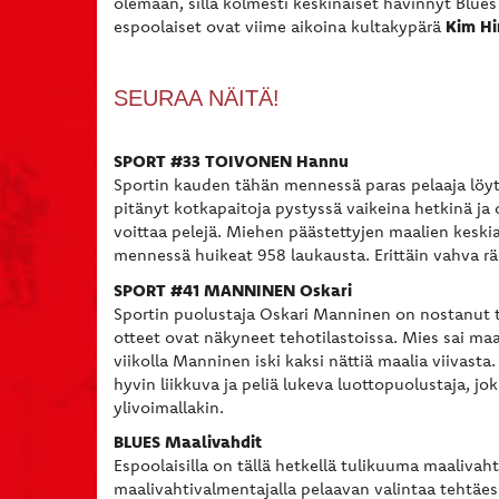
olemaan, sillä kolmesti keskinäiset hävinnyt Blue
Kim Hir
espoolaiset ovat viime aikoina kultakypärä
SEURAA NÄITÄ!
SPORT #33 TOIVONEN Hannu
Sportin kauden tähän mennessä paras pelaaja löyt
pitänyt kotkapaitoja pystyssä vaikeina hetkinä ja
voittaa pelejä. Miehen päästettyjen maalien keski
mennessä huikeat 958 laukausta. Erittäin vahva räpy
SPORT #41 MANNINEN Oskari
Sportin puolustaja Oskari Manninen on nostanut t
otteet ovat näkyneet tehotilastoissa. Mies sai m
viikolla Manninen iski kaksi nättiä maalia viivasta
hyvin liikkuva ja peliä lukeva luottopuolustaja, jo
ylivoimallakin.
BLUES Maalivahdit
Espoolaisilla on tällä hetkellä tulikuuma maalivah
maalivahtivalmentajalla pelaavan valintaa tehtäes