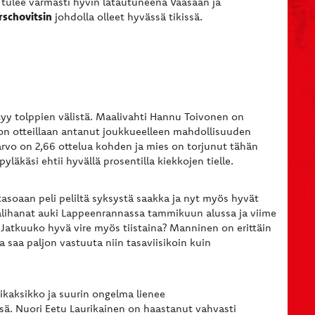
s tulee varmasti hyvin latautuneena Vaasaan ja
schovitsin
johdolla olleet hyvässä tikissä.
yy tolppien välistä. Maalivahti Hannu Toivonen on
 on otteillaan antanut joukkueelleen mahdollisuuden
arvo on 2,66 ottelua kohden ja mies on torjunut tähän
läkäsi ehtii hyvällä prosentilla kiekkojen tielle.
asoaan peli peliltä syksystä saakka ja nyt myös hyvät
aalihanat auki Lappeenrannassa tammikuun alussa ja viime
. Jatkuuko hyvä vire myös tiistaina? Manninen on erittäin
ka saa paljon vastuuta niin tasaviisikoin kuin
tikaksikko ja suurin ongelma lienee
sä. Nuori Eetu Laurikainen on haastanut vahvasti