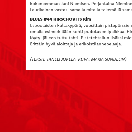
kokeneemman Jani Niemisen. Perjantaina Nieminen 
Laurikainen vastasi samalla mitalla tekemällä sam
BLUES #44 HIRSCHOVITS Kim
Espoolaisten kultakypärä, vuosittain pistepörssie
omalla esimerkillään kohti pudotuspelipaikkaa. H
löytyi jälleen tuttu tahti. Pistetehtailun lisäks
Erittäin hyvä aloittaja ja erikoistilannepelaaja.
(TEKSTI: TANELI JOKELA KUVA: MARIA SUNDELIN)