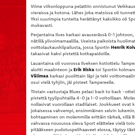
Viime viikonloppuna pelattiin onnistunut Veikkausk
vieraissa ja kotona. Lähes joka matsissa oli tunn
Yksi suurimpia tunteita herättänyt kaksikko oli Sp
mukavasti.
Perjantaina Ilves karkasi avauserässä 0-1 johtoon,
nätillä ylivoimamaalilla. Useista paikoista huolima
Henrik Koiv
voittolaukauskilpailusta, jossa Sportin
takasivat kaksi pistettä kotkapaidoille.
Lauantaina oli vuorossa Ilveksen kotiottelu Tampere
Erik Riska
aloitti maalinteon ja
toi Sportin kolman
Välimaa
karkasi puolittain läpi ja teki voittomaa
osui vielä tyhjiin, jäi pisteet Tampereelle.
Tiistain vastustaja Blues pelasi back to back -otte
pistettä tyylipuhtailla 4-0 ja 1-0 voitoillaan. Mo
nollasivat vuorollaan stadilaiset. Joukkueet ovat 
jokaisessa vahvempi, ensimmäinen selvin lukemin, m
kohtaaminen on molemmille erittäin tärkeä, sillä B
vahvassa nousussa oleva Sport elättelee vielä toive
pitääkseen pudotuspelihaaveet elossa, täytyy tästä