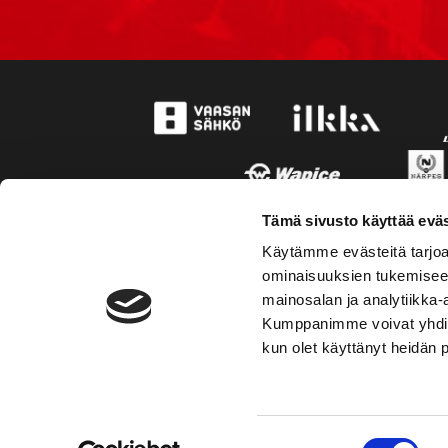
Tämä sivusto käyttää eväs
Käytämme evästeitä tarjoa
ominaisuuksien tukemisee
mainosalan ja analytiikka-
Kumppanimme voivat yhdistää 
kun olet käyttänyt heidän 
TOIMIPAIKKA
YHTEY
Suostumuksen