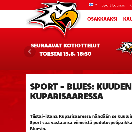
Sport Lounas
K
OSAKKAAKSI
KAU
SEURAAVAT KOTIOTTELUT
TORSTAI 13.8. 18:30
SPORT - BLUES: KUUDEN
KUPARISAARESSA
Tiistai-iltana Kuparisaaressa nähdään se kuuluis
Sport saa vastaansa viimeistä pudotuspelipaikkaa
Bluesin.