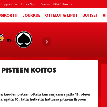
umppanit
Junior Sport
Vaasan Sähkö Areena
SIKORTIT
JOUKKUE
OTTELUT & LIPUT
UUTISET
V
VS.
 PISTEEN KOITOS
a kuuden pisteen ottelu kun sarjassa sijalla 13. oleva
 sijalla 10. tällä hetkellä hallussa pitävän Espoon