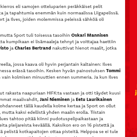
ierros eli samojen otteluparien peräkkäiset pelit
etta ja tapahtumia enemmän kuin normaalissa Liigapelissä.
ort ja Ilves, joiden molemmissa peleissä sähköä oli
Oskari Mannisen
 mutta Sport tuli toisessa tasoihin
tta kumpikaan ei lisämaaleja tehnyt ja voittajaa haettiin
isto
Charles Bertrand
ja
nakuttivat hienot maalit, jotka
ella, jossa kaava oli hyvin perjantain kaltainen: Ilves
Tommi
nessa erässä tasoihin. Kesken hyvän painostuksen
lin vain kolmisen minuuttien ennen summeria. Ja kun Ilves
lut rakasta naapuriaan HIFK:ta vastaan ja otti täydet kuusi
Jani Nieminen
Eetu Laurikainen
lemmat maalivahdit,
ja
kohdanneet tällä kaudella kolme kertaa ja Sport on ollut
utta kaksi edellistä yhden maalin erolla. Tiistain
lues tahtoo pitää kiinni pudotuspelipaikastaan ja
ita pleijareista keväällä. Kaksikon ero on 16 pistettä ja
 pelistä kotkapaitojen ottaa pisteitä. Helppoa se ei tule