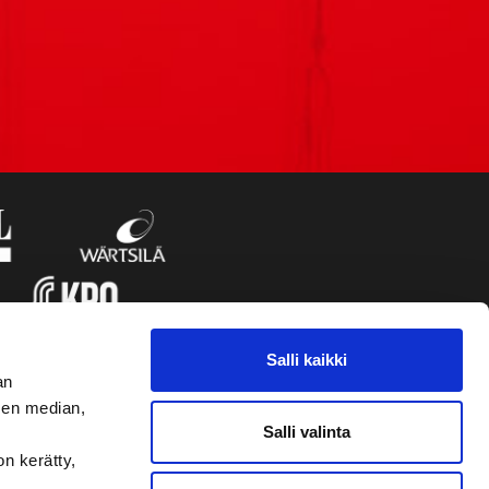
Salli kaikki
an
sen median,
Salli valinta
on kerätty,