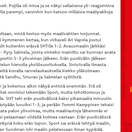
peli. Pojilla oli intoa ja se näkyi sellaisena yli-reagointina
olla parempi, varsinkin kun katsoo millaisia maalipakkoja
eltaan, mistä kertoo myös maalivahtien torjunnat.
ui kymmenen kertaa, kun virkaveli Ari Vapola joutui
 kuitenkin erässä SHT:lle 1-2. Avausmaalin järkkäsi
Pyry Salmela, joista viimeksi mainittu sai kunnian avata
Sportin 5-3 ylivoiman jälkeen. Erän puolivälin jälkeen
elun hienolla yksilösuorituksella. Siniviivalla ilmasta
äheltä kovalla rannelaukauksella kiekko yläkulmaan.
estä Sandhu, Smuran ja Salmelan syötöstä.
iini ja kokemus alkoi näkyä entistä enemmän. Erä oli
aikat onnistui tekemään Sport, mutta tehottomuus ja
lle. SHT teki erän puolivälissä kaksi pikamaalia minuutin
äästyään luvuiksi 1-3, ja perään Tommi Kamppinen tekaisi
lata palon ylivoimaa, mutta maalirautoja lähemmäs ei
si pelaamaan viidellä kolmea vastaan. Erän puolivälissä
istettynä koko erän lopun. Sport sai erässä tehtyä maalin,
ian Sundman iski maalin pelatessaan ilman kypärää.