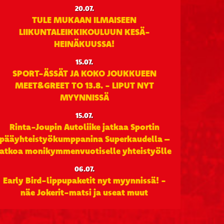
20.07.
TULE MUKAAN ILMAISEEN
LIIKUNTALEIKKIKOULUUN KESÄ-
HEINÄKUUSSA!
15.07.
SPORT-ÄSSÄT JA KOKO JOUKKUEEN
MEET&GREET TO 13.8. - LIPUT NYT
MYYNNISSÄ
15.07.
Rinta-Joupin Autoliike jatkaa Sportin
pääyhteistyökumppanina Superkaudella –
jatkoa monikymmenvuotiselle yhteistyölle
06.07.
Early Bird-lippupaketit nyt myynnissä! -
näe Jokerit-matsi ja useat muut