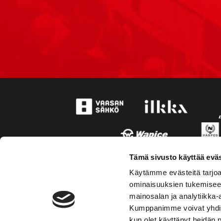
Tämä sivusto käyttää eväs
Käytämme evästeitä tarjoa
ominaisuuksien tukemisee
mainosalan ja analytiikka-
Kumppanimme voivat yhdistää 
kun olet käyttänyt heidän 