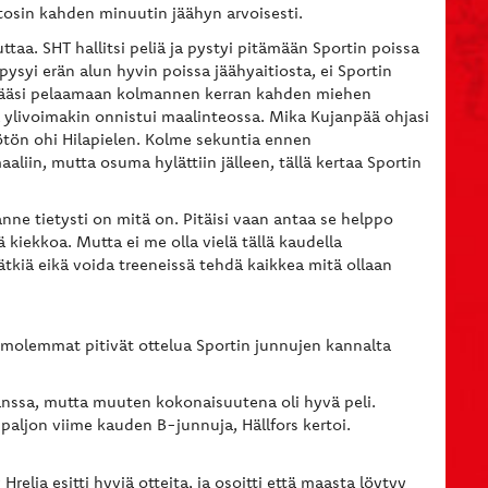
 tosin kahden minuutin jäähyn arvoisesti.
aa. SHT hallitsi peliä ja pystyi pitämään Sportin poissa
pysyi erän alun hyvin poissa jäähyaitiosta, ei Sportin
t pääsi pelaamaan kolmannen kerran kahden miehen
lta ylivoimakin onnistui maalinteossa. Mika Kujanpää ohjasi
ötön ohi Hilapielen. Kolme sekuntia ennen
aliin, mutta osuma hylättiin jälleen, tällä kertaa Sportin
anne tietysti on mitä on. Pitäisi vaan antaa se helppo
ä kiekkoa. Mutta ei me olla vielä tällä kaudella
tkiä eikä voida treeneissä tehdä kaikkea mitä ollaan
 ja molemmat pitivät ottelua Sportin junnujen kannalta
nssa, mutta muuten kokonaisuutena oli hyvä peli.
ä paljon viime kauden B-junnuja, Hällfors kertoi.
elja esitti hyviä otteita, ja osoitti että maasta löytyy