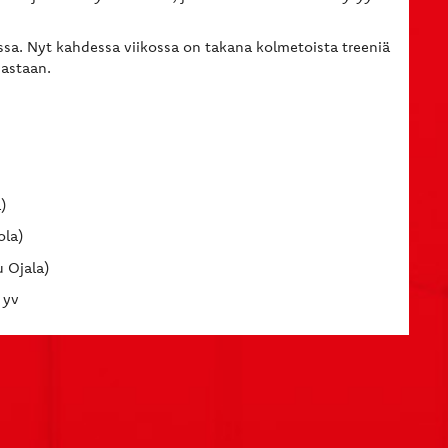
.
ssa. Nyt kahdessa viikossa on takana kolmetoista treeniä
jastaan.
)
ola)
 Ojala)
 yv