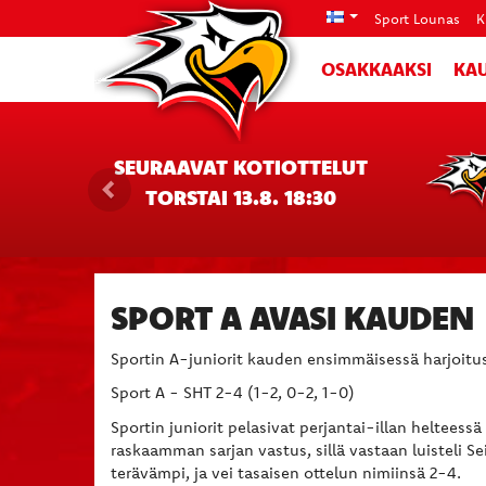
Sport Lounas
K
OSAKKAAKSI
KAU
SEURAAVAT KOTIOTTELUT
TORSTAI 13.8. 18:30
SPORT A AVASI KAUDEN
Sportin A-juniorit kauden ensimmäisessä harjoitu
Sport A - SHT 2-4 (1-2, 0-2, 1-0)
Sportin juniorit pelasivat perjantai-illan heltees
raskaamman sarjan vastus, sillä vastaan luisteli S
terävämpi, ja vei tasaisen ottelun nimiinsä 2-4.