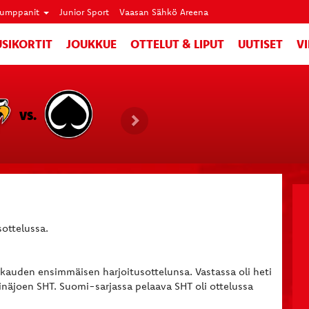
umppanit
Junior Sport
Vaasan Sähkö Areena
SIKORTIT
JOUKKUE
OTTELUT & LIPUT
UUTISET
V
VS.
sottelussa.
sä kauden ensimmäisen harjoitusottelunsa. Vastassa oli heti
einäjoen SHT. Suomi-sarjassa pelaava SHT oli ottelussa