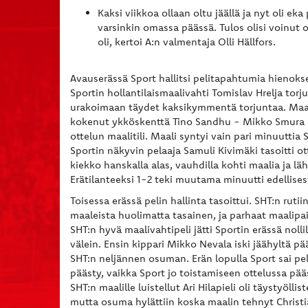
Kaksi viikkoa ollaan oltu jäällä ja nyt oli eka 
varsinkin omassa päässä. Tulos olisi voinut 
oli, kertoi A:n valmentaja Olli Hällfors.
Avauserässä Sport hallitsi pelitapahtumia hienoks
Sportin hollantilaismaalivahti Tomislav Hrelja torj
urakoimaan täydet kaksikymmentä torjuntaa. Maalit
kokenut ykköskenttä Tino Sandhu - Mikko Smura - 
ottelun maalitili. Maali syntyi vain pari minuuttia 
Sportin näkyvin pelaaja Samuli Kivimäki tasoitti ott
kiekko hanskalla alas, vauhdilla kohti maalia ja l
Erätilanteeksi 1-2 teki muutama minuutti edellis
Toisessa erässä pelin hallinta tasoittui. SHT:n rut
maaleista huolimatta tasainen, ja parhaat maalip
SHT:n hyvä maalivahtipeli jätti Sportin erässä nolli
välein. Ensin kippari Mikko Nevala iski jäähyltä p
SHT:n neljännen osuman. Erän lopulla Sport sai pe
päästy, vaikka Sport jo toistamiseen ottelussa pää
SHT:n maalille luistellut Ari Hilapieli oli täystyöll
mutta osuma hylättiin koska maalin tehnyt Christ