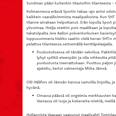
Sundman pääsi kuitenkin tilastoihin tilanteesta -
Kolmannessa erässä Sportin takaa-ajo antoi odotutt
kaikkein vaarallisimmista maalipaikoista. Kun SHT 
tilanne ainakaan helpottanut. Erän lopulla Spor
ylivoimaa. Hrelja otettiin pois maaliltaan ja lopu
takatolpalta Jere Aallon polvenkorkuisen kaverisy
loppusummeria kiekko saatiin vielä kerran SHT:n ma
pelattua tilanteessa seitsemällä kenttäpelaajalla.
Puolustuksessa oli tänään sekoilua. Pakkitil
lyhyt syöttö eteenpäin ja olla rohkeutta pitä
puolustusta treenattukaan. Puuttuu paljon jä
ajateltu, kertoi valmentaja Miika Jämsä.
Olli Hällfors oli Jämsän kanssa samoilla linjoilla,
hyvänä.
Omassa päässä oli ongelmia merkkausten ka
Vastassa oli isoja ja kokeneita miehiä, meill
Hollannista Vaasaan saapunut maalivahti Tomislav Hr