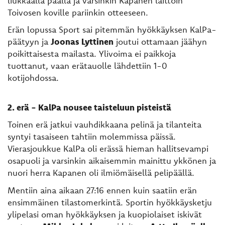
liukkaalla päällä ja varsinkin Kapanen laittoin
Toivosen koville pariinkin otteeseen.
Erän lopussa Sport sai pitemmän hyökkäyksen KalPa-
päätyyn ja
Joonas Lyttinen
joutui ottamaan jäähyn
poikittaisesta mailasta. Ylivoima ei paikkoja
tuottanut, vaan erätauolle lähdettiin 1-0
kotijohdossa.
2. erä - KalPa nousee taisteluun pisteistä
Toinen erä jatkui vauhdikkaana pelinä ja tilanteita
syntyi tasaiseen tahtiin molemmissa päissä.
Vierasjoukkue KalPa oli erässä hieman hallitsevampi
osapuoli ja varsinkin aikaisemmin mainittu ykkönen ja
nuori herra Kapanen oli ilmiömäisellä pelipäällä.
Mentiin aina aikaan 27:16 ennen kuin saatiin erän
ensimmäinen tilastomerkintä. Sportin hyökkäysketju
ylipelasi oman hyökkäyksen ja kuopiolaiset iskivät