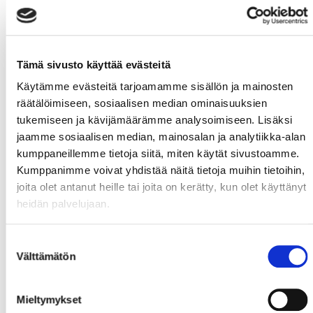
rauhassa harhauttaa illan toisen kaappinsa.
Maalin jälkeinen vaihto kostautui KalPalle tänään.
Sport antoi painetta ja
Antti Halonen
ampui kiekon
katsomoon saaden illan toisen jäähynsä ajassa 44:26.
Tämä sivusto käyttää evästeitä
Sport-ylivoima oli tänään tehokas ja reilu puolen
Käytämme evästeitä tarjoamamme sisällön ja mainosten
minuutin pyöritys päättyi kultakypärä Bertrandin
räätälöimiseen, sosiaalisen median ominaisuuksien
ampuessa riparista kiekon Kilpeläisen längistä sisään
tukemiseen ja kävijämäärämme analysoimiseen. Lisäksi
ja Sportin 3-2 johtoon ajassa 45:08.
jaamme sosiaalisen median, mainosalan ja analytiikka-alan
kumppaneillemme tietoja siitä, miten käytät sivustoamme.
Maali sytytti Sportia entisestään ja ratkaisu roikkui
Kumppanimme voivat yhdistää näitä tietoja muihin tietoihin,
ilmassa. Paras paikka tuli Bertrandille, joka karvasi
joita olet antanut heille tai joita on kerätty, kun olet käyttänyt
kiekon hienosti keskialueella ja hassutti KalPa-pakki
heidän palvelujaan.
Lyttisen painaen yksin läpi. Veto painui kuitenkin
vähän yli maalin ja näin ranskalaisen illan toinen
maali jäi syntymättä.
Suostumuksen
Välttämätön
valinta
Viimeiselle vitoselle Sport hieman passivoitui ja KalPa
pääsi näennäisesti hallitsemaan kiekkoa. Sport
kuitenkin puolusti nöyrästi ja loistava Hannu
Mieltymykset