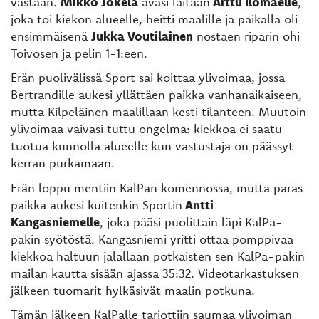
vastaan.
Mikko Jokela
avasi laitaan
Arttu Ilomäelle
,
joka toi kiekon alueelle, heitti maalille ja paikalla oli
ensimmäisenä
Jukka Voutilainen
nostaen riparin ohi
Toivosen ja pelin 1-1:een.
Erän puolivälissä Sport sai koittaa ylivoimaa, jossa
Bertrandille aukesi yllättäen paikka vanhanaikaiseen,
mutta Kilpeläinen maalillaan kesti tilanteen. Muutoin
ylivoimaa vaivasi tuttu ongelma: kiekkoa ei saatu
tuotua kunnolla alueelle kun vastustaja on päässyt
kerran purkamaan.
Erän loppu mentiin KalPan komennossa, mutta paras
paikka aukesi kuitenkin Sportin
Antti
Kangasniemelle
, joka pääsi puolittain läpi KalPa-
pakin syötöstä. Kangasniemi yritti ottaa pomppivaa
kiekkoa haltuun jalallaan potkaisten sen KalPa-pakin
mailan kautta sisään ajassa 35:32. Videotarkastuksen
jälkeen tuomarit hylkäsivät maalin potkuna.
Tämän jälkeen KalPalle tarjottiin saumaa ylivoiman