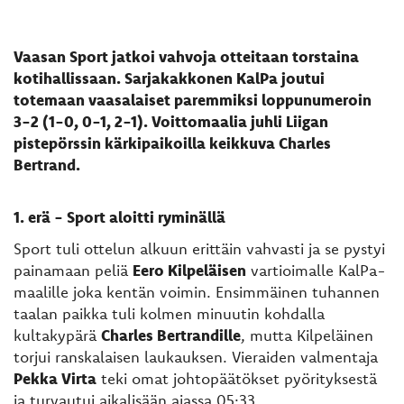
Vaasan Sport jatkoi vahvoja otteitaan torstaina
kotihallissaan. Sarjakakkonen KalPa joutui
totemaan vaasalaiset paremmiksi loppunumeroin
3-2 (1-0, 0-1, 2-1). Voittomaalia juhli Liigan
pistepörssin kärkipaikoilla keikkuva Charles
Bertrand.
1. erä - Sport aloitti ryminällä
Sport tuli ottelun alkuun erittäin vahvasti ja se pystyi
painamaan peliä
Eero Kilpeläisen
vartioimalle KalPa-
maalille joka kentän voimin. Ensimmäinen tuhannen
taalan paikka tuli kolmen minuutin kohdalla
kultakypärä
Charles Bertrandille
, mutta Kilpeläinen
torjui ranskalaisen laukauksen. Vieraiden valmentaja
Pekka Virta
teki omat johtopäätökset pyörityksestä
ja turvautui aikalisään ajassa 05:33.