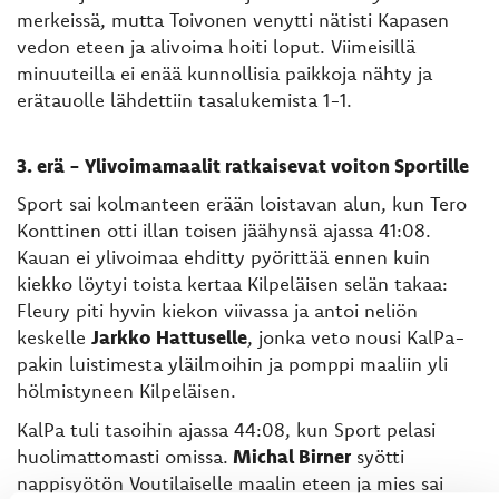
merkeissä, mutta Toivonen venytti nätisti Kapasen
vedon eteen ja alivoima hoiti loput. Viimeisillä
minuuteilla ei enää kunnollisia paikkoja nähty ja
erätauolle lähdettiin tasalukemista 1-1.
3. erä - Ylivoimamaalit ratkaisevat voiton Sportille
Sport sai kolmanteen erään loistavan alun, kun Tero
Konttinen otti illan toisen jäähynsä ajassa 41:08.
Kauan ei ylivoimaa ehditty pyörittää ennen kuin
kiekko löytyi toista kertaa Kilpeläisen selän takaa:
Fleury piti hyvin kiekon viivassa ja antoi neliön
keskelle
Jarkko Hattuselle
, jonka veto nousi KalPa-
pakin luistimesta yläilmoihin ja pomppi maaliin yli
hölmistyneen Kilpeläisen.
KalPa tuli tasoihin ajassa 44:08, kun Sport pelasi
huolimattomasti omissa.
Michal Birner
syötti
nappisyötön Voutilaiselle maalin eteen ja mies sai