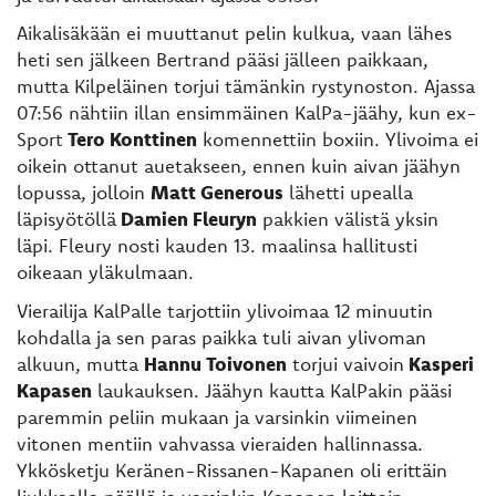
Aikalisäkään ei muuttanut pelin kulkua, vaan lähes
heti sen jälkeen Bertrand pääsi jälleen paikkaan,
mutta Kilpeläinen torjui tämänkin rystynoston. Ajassa
07:56 nähtiin illan ensimmäinen KalPa-jäähy, kun ex-
Sport
Tero Konttinen
komennettiin boxiin. Ylivoima ei
oikein ottanut auetakseen, ennen kuin aivan jäähyn
lopussa, jolloin
Matt Generous
lähetti upealla
läpisyötöllä
Damien Fleuryn
pakkien välistä yksin
läpi. Fleury nosti kauden 13. maalinsa hallitusti
oikeaan yläkulmaan.
Vierailija KalPalle tarjottiin ylivoimaa 12 minuutin
kohdalla ja sen paras paikka tuli aivan ylivoman
alkuun, mutta
Hannu Toivonen
torjui vaivoin
Kasperi
Kapasen
laukauksen. Jäähyn kautta KalPakin pääsi
paremmin peliin mukaan ja varsinkin viimeinen
vitonen mentiin vahvassa vieraiden hallinnassa.
Ykkösketju Keränen-Rissanen-Kapanen oli erittäin