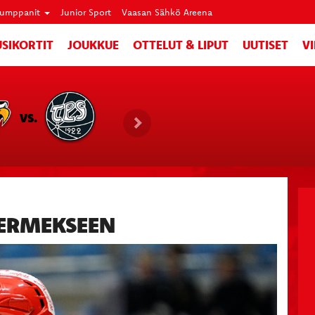
umppanit
Junior Sport
Vaasan Sähkö Areena
SIKORTIT
JOUKKUE
OTTELUT & LIPUT
UUTISET
V
VS.
HERMEKSEEN