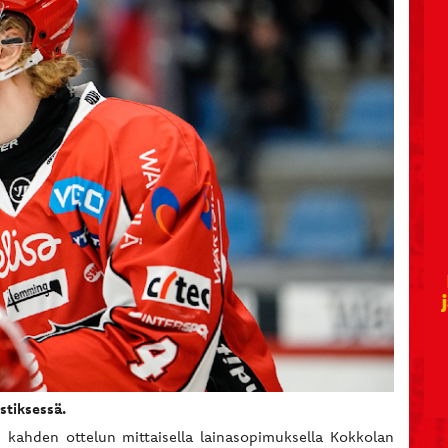
stiksessä.
tyy kahden ottelun mittaisella lainasopimuksella Kokkolan