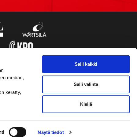
Salli kaikki
an
sen median,
Salli valinta
on kerätty,
Kiellä
VAASAN SPORT UUTISKIRJE
ti
Näytä tiedot