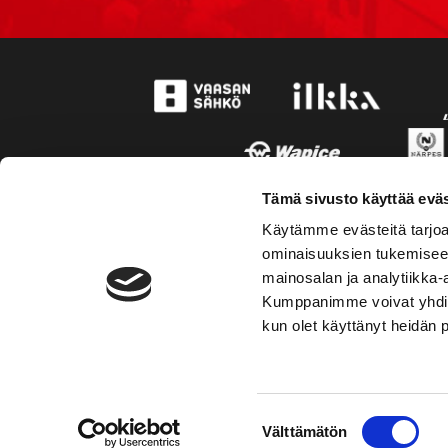
Tämä sivusto käyttää eväs
Käytämme evästeitä tarjoa
ominaisuuksien tukemisee
mainosalan ja analytiikka-
Kumppanimme voivat yhdistää 
kun olet käyttänyt heidän 
TOIMIPAIKKA
YHTEY
Suostumuksen
Välttämätön
Hockey-Team Vaasan Sport Oy
Puh: 02 
valinta