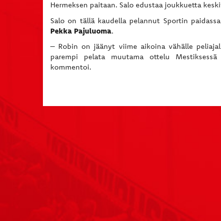
Hermeksen paitaan. Salo edustaa joukkuetta keskiv
Salo on tällä kaudella pelannut Sportin paidas
Pekka Pajuluoma
.
– Robin on jäänyt viime aikoina vähälle peliaja
parempi pelata muutama ottelu Mestiksessä i
kommentoi.