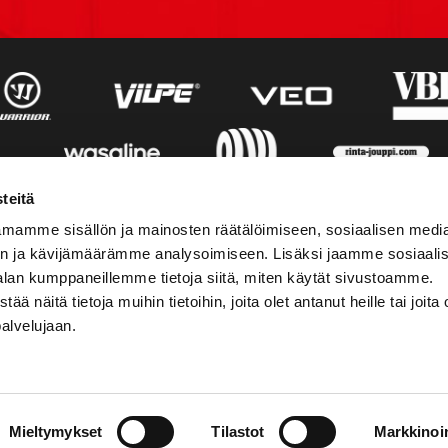
teitä
mamme sisällön ja mainosten räätälöimiseen, sosiaalisen medi
n ja kävijämäärämme analysoimiseen. Lisäksi jaamme sosiaali
alan kumppaneillemme tietoja siitä, miten käytät sivustoamme.
näitä tietoja muihin tietoihin, joita olet antanut heille tai joita 
palvelujaan.
STIEDOT
SOSIAALINEN MEDIA
Mieltymykset
Tilastot
Markkinoin
01 555 600
facebook