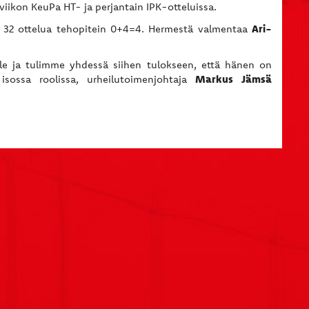
iikon KeuPa HT- ja perjantain IPK-otteluissa.
Ari-
sa 32 ottelua tehopitein 0+4=4. Hermestä valmentaa
lle ja tulimme yhdessä siihen tulokseen, että hänen on
Markus Jämsä
sossa roolissa, urheilutoimenjohtaja