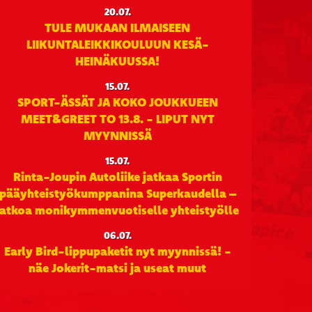
20.07.
TULE MUKAAN ILMAISEEN
LIIKUNTALEIKKIKOULUUN KESÄ-
HEINÄKUUSSA!
15.07.
SPORT-ÄSSÄT JA KOKO JOUKKUEEN
MEET&GREET TO 13.8. - LIPUT NYT
MYYNNISSÄ
15.07.
Rinta-Joupin Autoliike jatkaa Sportin
pääyhteistyökumppanina Superkaudella –
jatkoa monikymmenvuotiselle yhteistyölle
06.07.
Early Bird-lippupaketit nyt myynnissä! -
näe Jokerit-matsi ja useat muut