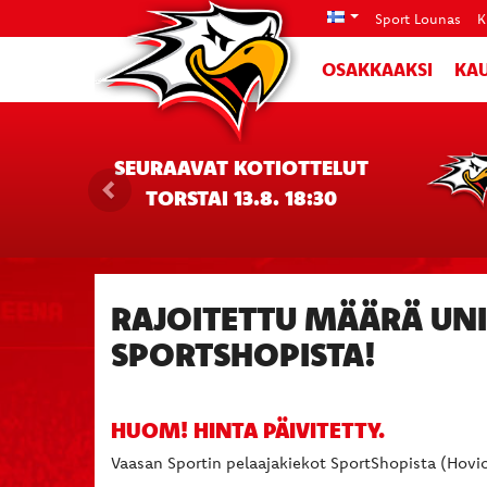
Sport Lounas
K
OSAKKAAKSI
KAU
SEURAAVAT KOTIOTTELUT
TORSTAI 13.8. 18:30
RAJOITETTU MÄÄRÄ UNI
SPORTSHOPISTA!
HUOM! HINTA PÄIVITETTY.
Vaasan Sportin pelaajakiekot SportShopista (Hovi