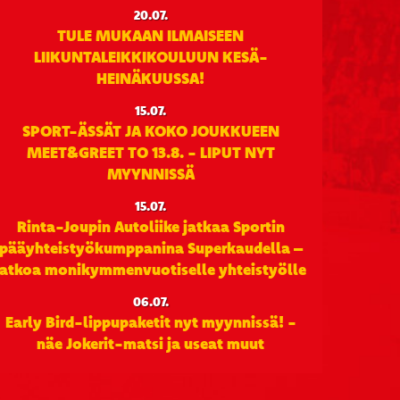
20.07.
TULE MUKAAN ILMAISEEN
LIIKUNTALEIKKIKOULUUN KESÄ-
HEINÄKUUSSA!
15.07.
SPORT-ÄSSÄT JA KOKO JOUKKUEEN
MEET&GREET TO 13.8. - LIPUT NYT
MYYNNISSÄ
15.07.
Rinta-Joupin Autoliike jatkaa Sportin
pääyhteistyökumppanina Superkaudella –
jatkoa monikymmenvuotiselle yhteistyölle
06.07.
Early Bird-lippupaketit nyt myynnissä! -
näe Jokerit-matsi ja useat muut