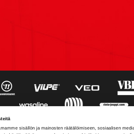
teitä
mamme sisällön ja mainosten räätälöimiseen, sosiaalisen medi