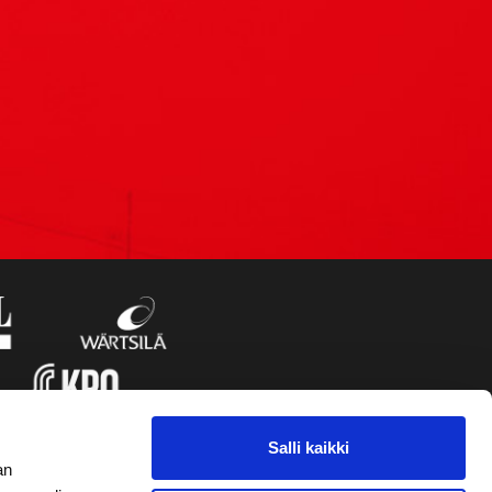
Salli kaikki
an