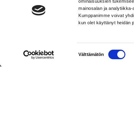
ominaisuuksien tukemisee
mainosalan ja analytiikka-
Kumppanimme voivat yhdistää 
kun olet käyttänyt heidän 
TOIMIPAIKKA
YHTEY
Suostumuksen
Välttämätön
Hockey-Team Vaasan Sport Oy
Puh: 02 
valinta
sportsho
Rinnakkaistie 1
65350 Vaasa
Laajemma
FINLAND
Henkilök
Tietosuo
Oiva
© Hockey-Team Vaasan Sport Oy
| Toiminnanohjausjärjest
WiseNetwork