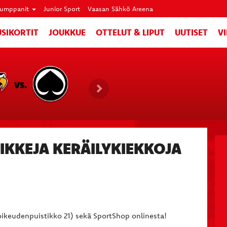
umppanit
Junior Sport
Vaasan Sähkö Areena
SIKORTIT
JOUKKUE
OTTELUT & LIPUT
UUTISET
V
VS.
IKKEJA KERÄILYKIEKKOJA
oikeudenpuistikko 21) sekä SportShop onlinesta!