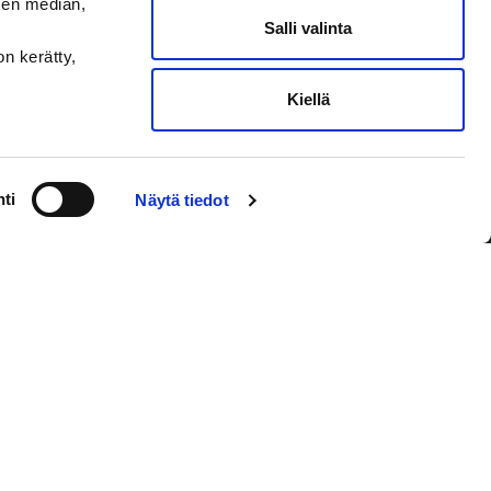
sen median,
Salli valinta
on kerätty,
Kiellä
VAASAN SPORT UUTISKIRJE
ti
Näytä tiedot
Olen lukenut
tietosuojaselosteen
ja
hyväksyn henkilötietojeni käsittelyn
Tilaa sähköpostiisi