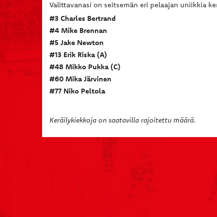
Valittavanasi on seitsemän eri pelaajan uniikkia ke
#3 Charles Bertrand
#4 Mike Brennan
#5 Jake Newton
#13 Erik Riska (A)
#48 Mikko Pukka (C)
#60 Mika Järvinen
#77 Niko Peltola
Keräilykiekkoja on saatavilla rajoitettu määrä.