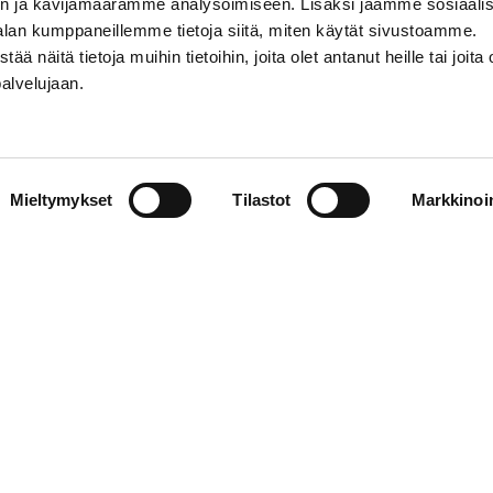
n ja kävijämäärämme analysoimiseen. Lisäksi jaamme sosiaali
alan kumppaneillemme tietoja siitä, miten käytät sivustoamme.
näitä tietoja muihin tietoihin, joita olet antanut heille tai joita 
palvelujaan.
STIEDOT
SOSIAALINEN MEDIA
Mieltymykset
Tilastot
Markkinoin
01 555 600
facebook
p@vaasansport.fi
twitter
instagram
t yhteystiedot
youtube
unnan yhteystiedot
jaseloste
elmä
WiseEvent
powered by