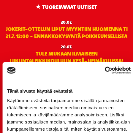
TUOREIMMAT UUTISET
20.07.
JOKERIT-OTTELUN LIPUT MYYNTIIN HUOMENNA TI
21.7. 12:00 - ENNAKKOKYSYNTÄ POIKKEUKSELLISTA
20.07.
TULE MUKAAN ILMAISEEN
LIIKUNTALEIKKIKOULUUN KESÄ-HEINÄKUUSSA!
15.07.
SPORT-ÄSSÄT JA KOKO JOUKKUEEN MEET&GREET
TO 13.8. - LIPUT NYT MYYNNISSÄ
Tämä sivusto käyttää evästeitä
15.07.
Käytämme evästeitä tarjoamamme sisällön ja mainosten
Rinta-Joupin Autoliike jatkaa Sportin
räätälöimiseen, sosiaalisen median ominaisuuksien
pääyhteistyökumppanina Superkaudella – jatkoa
tukemiseen ja kävijämäärämme analysoimiseen. Lisäksi
monikymmenvuotiselle yhteistyölle
jaamme sosiaalisen median, mainosalan ja analytiikka-alan
06.07.
kumppaneillemme tietoja siitä, miten käytät sivustoamme.