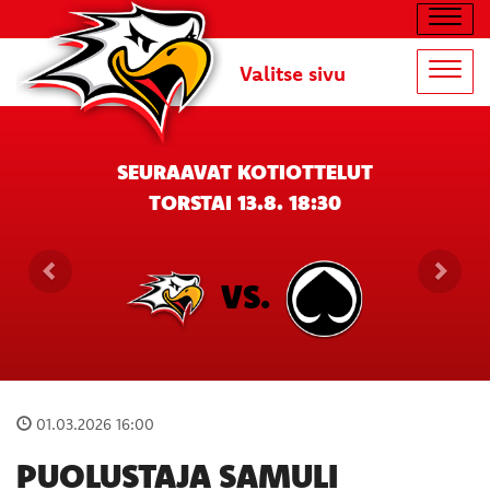
Navig
Valitse sivu
Navig
SEURAAVAT KOTIOTTELUT
TORSTAI 13.8. 18:30
VS.
01.03.2026 16:00
PUOLUSTAJA SAMULI