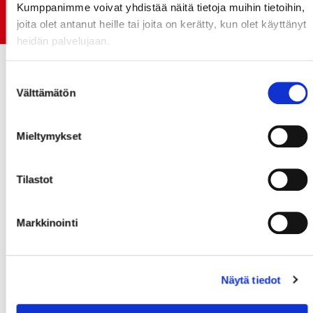
Early Bird-lippupaketit nyt myynnissä! - näe
Kumppanimme voivat yhdistää näitä tietoja muihin tietoihin,
Jokerit-matsi ja useat muut
joita olet antanut heille tai joita on kerätty, kun olet käyttänyt
heidän palvelujaan.
Suostumuksen
Välttämätön
valinta
Mieltymykset
Tilastot
Markkinointi
Näytä tiedot