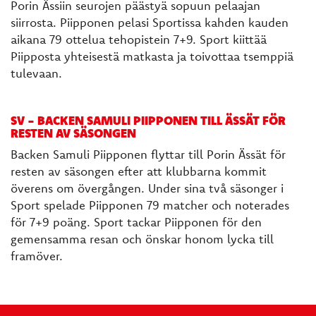
Porin Ässiin seurojen päästyä sopuun pelaajan
siirrosta. Piipponen pelasi Sportissa kahden kauden
aikana 79 ottelua tehopistein 7+9. Sport kiittää
Piipposta yhteisestä matkasta ja toivottaa tsemppiä
tulevaan.
SV - BACKEN SAMULI PIIPPONEN TILL ÄSSÄT FÖR
RESTEN AV SÄSONGEN
Backen Samuli Piipponen flyttar till Porin Ässät för
resten av säsongen efter att klubbarna kommit
överens om övergången. Under sina två säsonger i
Sport spelade Piipponen 79 matcher och noterades
för 7+9 poäng. Sport tackar Piipponen för den
gemensamma resan och önskar honom lycka till
framöver.