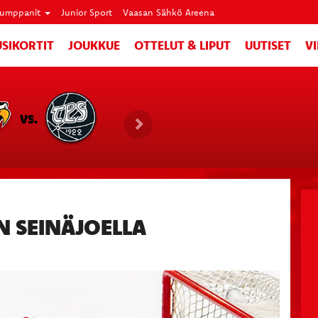
umppanit
Junior Sport
Vaasan Sähkö Areena
SIKORTIT
JOUKKUE
OTTELUT & LIPUT
UUTISET
V
VS.
 SEINÄJOELLA