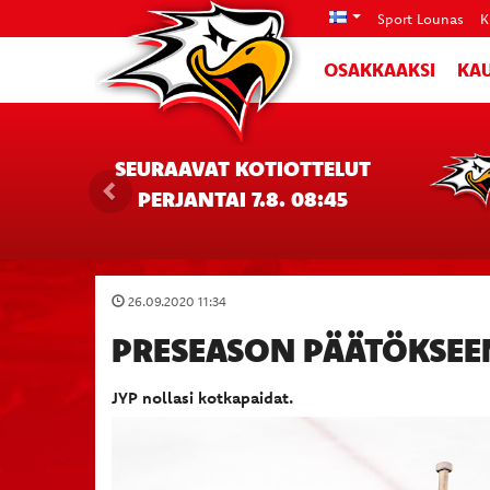
Sport Lounas
K
OSAKKAAKSI
KAU
SEURAAVAT KOTIOTTELUT
PERJANTAI 7.8. 08:45
26.09.2020 11:34
PRESEASON PÄÄTÖKSEEN
JYP nollasi kotkapaidat.