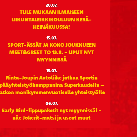
20.07.
TULE MUKAAN ILMAISEEN
LIIKUNTALEIKKIKOULUUN KESÄ-
HEINÄKUUSSA!
15.07.
SPORT-ÄSSÄT JA KOKO JOUKKUEEN
MEET&GREET TO 13.8. - LIPUT NYT
MYYNNISSÄ
15.07.
Rinta-Joupin Autoliike jatkaa Sportin
pääyhteistyökumppanina Superkaudella –
jatkoa monikymmenvuotiselle yhteistyölle
06.07.
Early Bird-lippupaketit nyt myynnissä! -
näe Jokerit-matsi ja useat muut