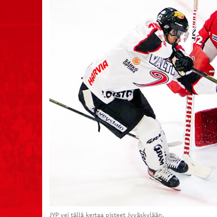
JYP vei tällä kertaa pisteet Jyväskylään.