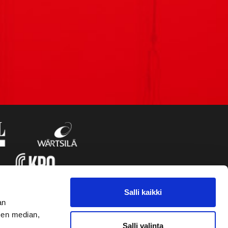
Salli kaikki
an
sen median,
Salli valinta