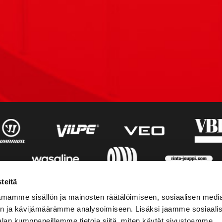
teitä
mamme sisällön ja mainosten räätälöimiseen, sosiaalisen medi
n ja kävijämäärämme analysoimiseen. Lisäksi jaamme sosiaali
alan kumppaneillemme tietoja siitä, miten käytät sivustoamme.