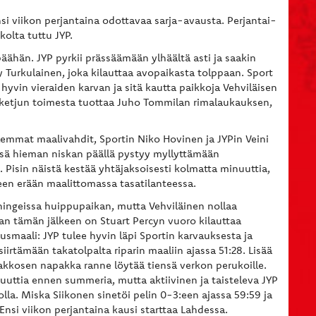
si viikon perjantaina odottavaa sarja-avausta. Perjantai-
kolta tuttu JYP.
ähän. JYP pyrkii prässäämään ylhäältä asti ja saakin
Turkulainen, joka kilauttaa avopaikasta tolppaan. Sport
vin vieraiden karvan ja sitä kautta paikkoja Vehviläisen
osketjun toimesta tuottaa Juho Tommilan rimalaukauksen,
olemmat maalivahdit, Sportin Niko Hovinen ja JYPin Veini
ässä hieman niskan päällä pystyy myllyttämään
Pisin näistä kestää yhtäjaksoisesti kolmatta minuuttia,
een erään maalittomassa tasatilanteessa.
ningeissa huippupaikan, mutta Vehviläinen nollaa
ian tämän jälkeen on Stuart Percyn vuoro kilauttaa
usmaali: JYP tulee hyvin läpi Sportin karvauksesta ja
irtämään takatolpalta riparin maaliin ajassa 51:28. Lisää
akkosen napakka ranne löytää tiensä verkon perukoille.
uuttia ennen summeria, mutta aktiivinen ja taisteleva JYP
lla. Miska Siikonen sinetöi pelin 0-3:een ajassa 59:59 ja
Ensi viikon perjantaina kausi starttaa Lahdessa.