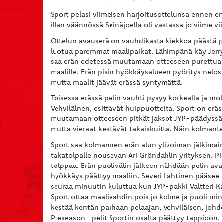
Sport pelasi viimeisen harjoitusottelunsa ennen en
illan väännössä Seinäjoella oli vastassa jo viime vii
Ottelun avauserä on vauhdikasta kiekkoa päästä pä
luotua paremmat maalipaikat. Lähimpänä käy Jerry 
saa erän edetessä muutamaan otteeseen purettua hy
maalille. Erän pisin hyökkäysalueen pyöritys nel
mutta maalit jäävät erässä syntymättä.
Toisessa erässä pelin vauhti pysyy korkealla ja m
Vehvilälnen, esittävät huippuotteita. Sport on er
muutamaan otteeseen pitkät jaksot JYP-päädyssä. 
mutta vieraat kestävät takaiskuitta. Näin kolmant
Sport saa kolmannen erän alun ylivoiman jälkimai
takatolpalle nousevan Ari Gröndahlin yrityksen. P
tolppaa. Erän puolivälin jälkeen nähdään pelin ava
hyökkäys päättyy maaliin. Severi Lahtinen pääsee si
seuraa minuutin kuluttua kun JYP-pakki Valtteri K
Sport ottaa maalivahdin pois jo kolme ja puoli min
kestää kentän parhaan pelaajan, Vehviläisen, johdo
Preseason -pelit Sportin osalta päättyy tappioon. 