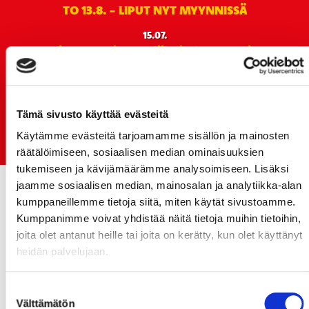
TO 13.8. - LIPUT NYT MYYNNISSÄ
15.07.
Rinta-Joupin Autoliike jatkaa Sportin
pääyhteistyökumppanina Superkaudella – jatkoa
monikymmenvuotiselle yhteistyölle
06.07.
Tämä sivusto käyttää evästeitä
Early Bird-lippupaketit nyt myynnissä! - näe
Käytämme evästeitä tarjoamamme sisällön ja mainosten
Jokerit-matsi ja useat muut
räätälöimiseen, sosiaalisen median ominaisuuksien
tukemiseen ja kävijämäärämme analysoimiseen. Lisäksi
jaamme sosiaalisen median, mainosalan ja analytiikka-alan
kumppaneillemme tietoja siitä, miten käytät sivustoamme.
Kumppanimme voivat yhdistää näitä tietoja muihin tietoihin,
joita olet antanut heille tai joita on kerätty, kun olet käyttänyt
heidän palvelujaan.
Suostumuksen
Välttämätön
valinta