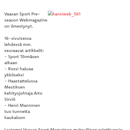
Vaasan Sport Pre-
season Webmagazine
on ilmestynyt.
16-sivuisessa
lehdessä mm.
seuraavat artikkelit:
- Sport Törmäsen
aikaan
- Rossi haluaa
ykköseksi
- Haastattelussa
Mestiksen
kehitysjohtaja Arto
Sirviö
- Henri Manninen
tuo tunnetta
kaukaloon
Laajempi Vaasan Sport Magazinen maksullinen printtiversio