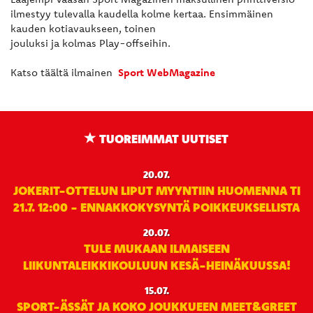
ilmestyy tulevalla kaudella kolme kertaa. Ensimmäinen
kauden kotiavaukseen, toinen
jouluksi ja kolmas Play-offseihin.
Katso täältä ilmainen
Sport WebMagazine
TUOREIMMAT UUTISET
20.07.
JOKERIT-OTTELUN LIPUT MYYNTIIN HUOMENNA TI
21.7. 12:00 - ENNAKKOKYSYNTÄ POIKKEUKSELLISTA
20.07.
TULE MUKAAN ILMAISEEN
LIIKUNTALEIKKIKOULUUN KESÄ-HEINÄKUUSSA!
15.07.
SPORT-ÄSSÄT JA KOKO JOUKKUEEN MEET&GREET