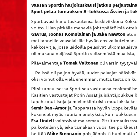
Vaasan Sportin harjoituskausi jatkuu perjantaina
Sport pelaa turnauksen A-lohkossa Ässien ja Lu
Sport avasi harjoituskautensa keskiviikkona Kokko
voitto. Liian pitkälle meneviä johtopäätöksiä otte
Gavrus
Joonas Komulainen
ja Jake Newton
,
etune
matkanneille vaasalaisille hyvän ensivaikutelman. 
kakkosvitja, jossa laidoilla pelasivat ulkomaalais
oli mukana neljässä Sportin seitsemästä maalista, j
Tomek Valtonen
Päävalmentaja
oli varsin tyytyvä
- Pelissä oli paljon hyvää, uudet pelaajat pääsivät
olisi voinut olla vielä enemmän, mutta tästä on k
Pitsiturnauksessa Sport saa vastaansa ensimmäise
Kasitien vastustajat Porin Ässät ja isäntäjoukkue
tapahtunut isoja ja mielenkiintoisia muutoksia ke
Semir Ben-Amor
ja Tapparassa hyvän loppukevään
kokeneet myös suuria menetyksiä, kun joukkueen k
Esa Lindell
vaihtoivat maisemaa. Pitsiturnauksess
paikoitellen yli, eikä tämäkään vuosi tee poikkeu
Mike Brennanin
heittää
poisjäännistä huolimatta