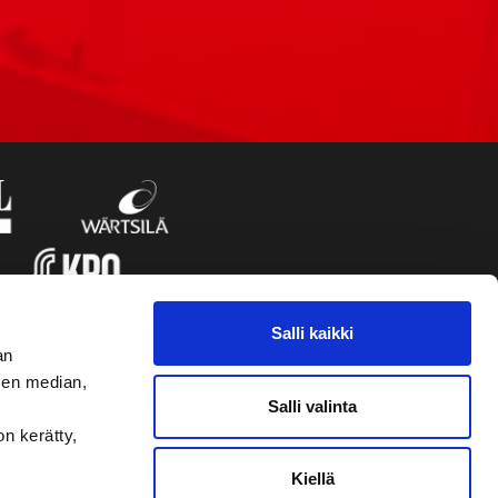
Salli kaikki
an
sen median,
Salli valinta
on kerätty,
Kiellä