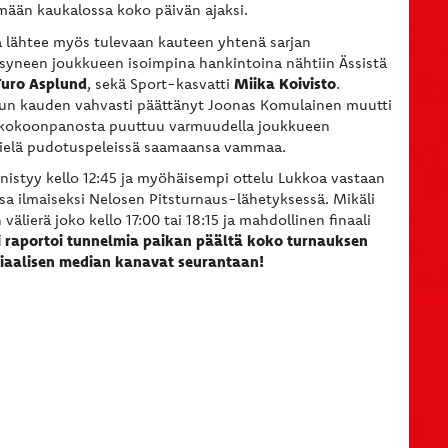
ämään kaukalossa koko päivän ajaksi.
a lähtee myös tulevaan kauteen yhtenä sarjan
syneen joukkueen isoimpina hankintoina nähtiin Ässistä
Turo Asplund
Miika Koivisto
, sekä Sport-kasvatti
.
kun kauden vahvasti päättänyt Joonas Komulainen muutti
kokoonpanosta puuttuu varmuudella joukkueen
 vielä pudotuspeleissä saamaansa vammaa.
nistyy kello 12:45 ja myöhäisempi ottelu Lukkoa vastaan
sa ilmaiseksi Nelosen Pitsturnaus-lähetyksessä. Mikäli
välierä joko kello 17:00 tai 18:15 ja mahdollinen finaali
i raportoi tunnelmia paikan päältä koko turnauksen
osiaalisen median kanavat seurantaan!