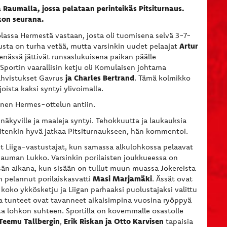
 Raumalla, jossa pelataan perinteikäs Pitsiturnaus.
kon seurana.
lassa Hermestä vastaan, josta oli tuomisena selvä 3-7-
Artur
lusta on turha vetää, mutta varsinkin uudet pelaajat
nässä jättivät runsaslukuisena paikan päälle
Sportin vaarallisin ketju oli Komulaisen johtama
ja Charles Bertrand
vahvistukset Gavrus
. Tämä kolmikko
oista kaksi syntyi ylivoimalla.
inen Hermes-ottelun antiin.
 näkyville ja maaleja syntyi. Tehokkuutta ja laukauksia
uitenkin hyvä jatkaa Pitsiturnaukseen, hän kommentoi.
t Liiga-vastustajat, kun samassa alkulohkossa pelaavat
 Rauman Lukko. Varsinkin porilaisten joukkueessa on
sän aikana, kun sisään on tullut muun muassa Jokereista
Masi Marjamäki
 pelannut porilaiskasvatti
. Ässät ovat
oko ykkösketju ja Liigan parhaaksi puolustajaksi valittu
a tunteet ovat tavanneet aikaisimpina vuosina ryöppyä
sta lohkon suhteen. Sportilla on kovemmalle osastolle
Teemu Tallbergin
Erik Riskan
ja Otto Karvisen
,
tapaisia