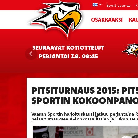
Sport Lounas
K
OSAKKAAKSI
KAU
SEURAAVAT KOTIOTTELUT
PERJANTAI 7.8. 08:45
PITSITURNAUS 2015: P
SPORTIN KOKOONPANO
Vaasan Sportin harjoituskausi jatkuu perjantaina R
pelaa turnauksen A-lohkossa Ässien ja Lukon seu