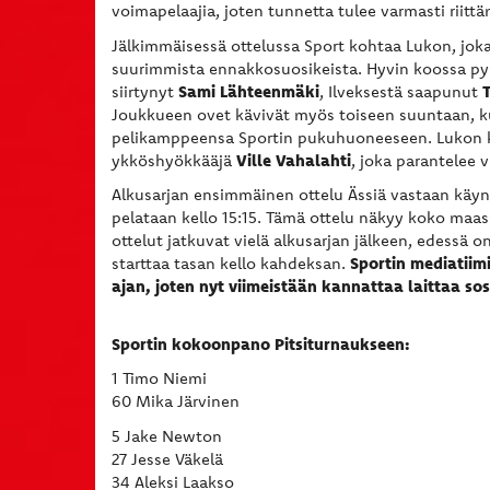
voimapelaajia, joten tunnetta tulee varmasti riitt
Jälkimmäisessä ottelussa Sport kohtaa Lukon, jok
suurimmista ennakkosuosikeista. Hyvin koossa py
Sami Lähteenmäki
siirtynyt
, Ilveksestä saapunut
Joukkueen ovet kävivät myös toiseen suuntaan, 
pelikamppeensa Sportin pukuhuoneeseen. Lukon 
Ville Vahalahti
ykköshyökkääjä
, joka parantelee
Alkusarjan ensimmäinen ottelu Ässiä vastaan käyn
pelataan kello 15:15. Tämä ottelu näkyy koko maas
ottelut jatkuvat vielä alkusarjan jälkeen, edessä on 
Sportin mediatiim
starttaa tasan kello kahdeksan.
ajan, joten nyt viimeistään kannattaa laittaa s
Sportin kokoonpano Pitsiturnaukseen:
1 Timo Niemi
60 Mika Järvinen
5 Jake Newton
27 Jesse Väkelä
34 Aleksi Laakso