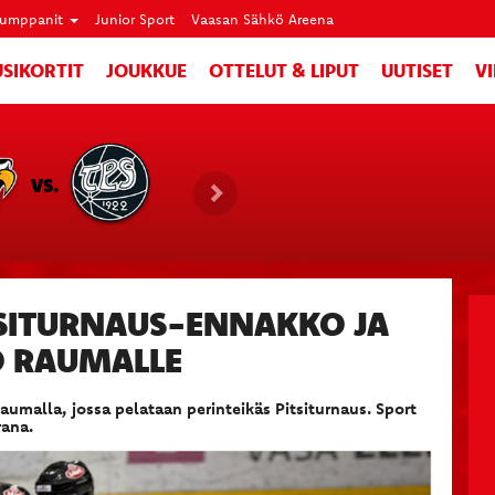
umppanit
Junior Sport
Vaasan Sähkö Areena
SIKORTIT
JOUKKUE
OTTELUT & LIPUT
UUTISET
V
VS.
ITSITURNAUS-ENNAKKO JA
 RAUMALLE
aumalla, jossa pelataan perinteikäs Pitsiturnaus. Sport
rana.