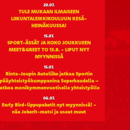
20.07.
TULE MUKAAN ILMAISEEN
LIIKUNTALEIKKIKOULUUN KESÄ-
HEINÄKUUSSA!
15.07.
SPORT-ÄSSÄT JA KOKO JOUKKUEEN
MEET&GREET TO 13.8. - LIPUT NYT
MYYNNISSÄ
15.07.
Rinta-Joupin Autoliike jatkaa Sportin
pääyhteistyökumppanina Superkaudella –
jatkoa monikymmenvuotiselle yhteistyölle
06.07.
Early Bird-lippupaketit nyt myynnissä! -
näe Jokerit-matsi ja useat muut