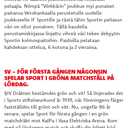
pelaajia. Niimpä "Vörkkärin" joukkue myi punaiset
paitansa Vetokankaalla perustetulle uudelle
joukkueelle IF Sportille ja tästä lähin Sportin peliasun
väri on ollut punainen. Tällä kaudella
perustamiskirjassa linjattu vihreä väri tekee debyytin
Sportin kolmospaitoihin. Paidoilla pelataan
kahdeksan ottelua, 6 kotona ja 2 vieraissa.
SV - FÖR FÖRSTA GÅNGEN NÅGONSIN
SPELAR SPORT I GRÖNA MATCHSTÄLL PÅ
LÖRDAG.
§IV Dräkten bestämdes grön och vit! Så linjerades det
i Sports stiftelseurkund år 1939, när föreningens färger
fastställdes till grönt och vitt. Nu, ungefär 86 år
senare, spelar Sport för första gången i en grön
matchdräkt mot KalPa i Vasa Elektriska Arena. Kom
med på lördagens match och skaffa din biljett här!