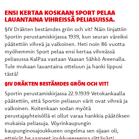
ENSI KERTAA KOSKAAN SPORT PELAA
LAUANTAINA VIHREISSÄ PELIASUISSA.
§IV Dräkten bestämdes grön och vit! Näin linjattiin
Sportin perustamiskirjassa 1939, kun seuran väreiksi
päätettiin vihreä ja valkoinen. Heti noin 86 vuotta
myöhemmin Sport pelaa ensi kertaa vihreässä
peliasussa KalPaa vastaan Vaasan Sähkö Areenalla.
Tule mukaan lauantaina otteluun ja hanki lippusi
tästä!
§IV DRÄKTEN BESTÄMDES GRÖN OCH VIT!
Sportin perustamiskirjassa 22.9.1939 Vetokankaalla
päätettiin, että Sportin peliasun värit ovat vihreä ja
valkoinen. Kuitenkaan sodan myötä
perustajayhteisöllä ei ollut varaa hankkia päätöksen
mukaisia peliasuja. Vöyrinkaupungin
kaupunginosajoukkueen ongelma sen sijaan oli,
etteivät he saaneet joukkueeseensa riittävästi