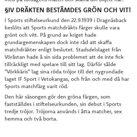
§IV DRÄKTEN BESTÄMDES GRÖN OCH VIT!
I Sports stiftelseurkund den 22.9.1939 i Dragnäsback
beslöts att Sports matchdräkts färger skulle vara
grönt och vitt. På grund av kriget hade
grundargemenskapen dock inte råd att skaffa
matchdräkter enligt beslutet. Stadsdelslaget från
Vöråstan hade å sin sida problemet att de inte fick
tillräckligt med spelare till sitt lag. Därför sålde
"Vörkkäris" lag sina röda tröjor till det nygrundade
laget IF Sport i Vetokangas, och från och med då har
Sports matchfärg varit röd.
Den här säsongen gör den gröna färgen, som
fastställdes i stiftelseurkunden, sin debut i Sports
tredje tröjor. Tröjorna används i åtta matcher, sex
hemma och två borta.