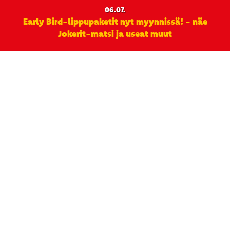
06.07.
Early Bird-lippupaketit nyt myynnissä! - näe
Jokerit-matsi ja useat muut