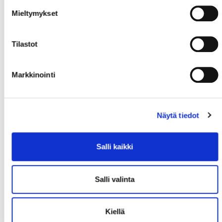
Mieltymykset
Tilastot
Markkinointi
Näytä tiedot
SPORT-SUKAT
Salli kaikki
10,00 €
Salli valinta
Ostoksille
Kiellä