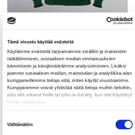
POISTO! GRÖN OCH VIT -HUPPARI,
KOKO L
Tämä sivusto käyttää evästeitä
Käytämme evästeitä tarjoamamme sisällön ja mainosten
39,00 €
69,00 €
räätälöimiseen, sosiaalisen median ominaisuuksien
Ostoksille
tukemiseen ja kävijämäärämme analysoimiseen. Lisäksi
jaamme sosiaalisen median, mainosalan ja analytiikka-alan
kumppaneillemme tietoja siitä, miten käytät sivustoamme.
Kumppanimme voivat yhdistää näitä tietoja muihin tietoihin,
joita olet antanut heille tai joita on kerätty, kun olet käyttänyt
heidän palvelujaan.
Suostumuksen
Välttämätön
valinta