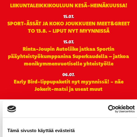
LIIKUNTALEIKKIKOULUUN KESÄ-HEINÄKUUSSA!
15.07.
SPORT-ÄSSÄT JA KOKO JOUKKUEEN MEET&GREET
TO 13.8. - LIPUT NYT MYYNNISSÄ
15.07.
Rinta-Joupin Autoliike jatkaa Sportin
pääyhteistyökumppanina Superkaudella – jatkoa
monikymmenvuotiselle yhteistyölle
06.07.
Early Bird-lippupaketit nyt myynnissä! - näe
Jokerit-matsi ja useat muut
Tämä sivusto käyttää evästeitä