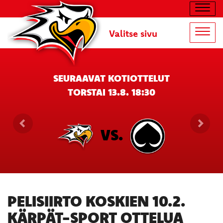
Navig
Valitse sivu
Navig
SEURAAVAT KOTIOTTELUT
TORSTAI 13.8. 18:30
VS.
PELISIIRTO KOSKIEN 10.2.
KÄRPÄT-SPORT OTTELUA