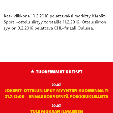
Keskiviikkona 10.2.2016 pelattavaksi merkitty Kärpät-
Sport -ottelu siirtyy torstaille 11.2.2016. Ottelusiirron
syy on 9.2.2016 pelattava CHL-finaali Oulussa.
TUOREIMMAT UUTISET
20.07.
JOKERIT-OTTELUN LIPUT MYYNTIIN HUOMENNA TI
21.7. 12:00 - ENNAKKOKYSYNTÄ POIKKEUKSELLISTA
20.07.
TULE MUKAAN ILMAISEEN