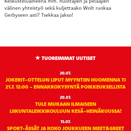
Keskusteluaiheena mm. huoltajien ja pelaajien
välinen yhteistyö sekä kuljettaako Wolt ruokaa
Gerbyseen asti? Tsekkaa jakso!
TUOREIMMAT UUTISET
20.07.
JOKERIT-OTTELUN LIPUT MYYNTIIN HUOMENNA TI
21.7. 12:00 - ENNAKKOKYSYNTÄ POIKKEUKSELLISTA
20.07.
TULE MUKAAN ILMAISEEN
LIIKUNTALEIKKIKOULUUN KESÄ-HEINÄKUUSSA!
15.07.
SPORT-ÄSSÄT JA KOKO JOUKKUEEN MEET&GREET