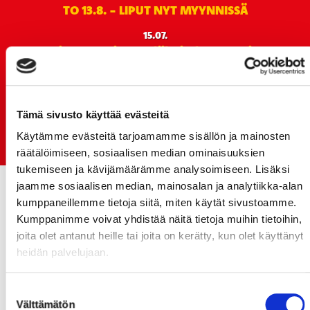
TO 13.8. - LIPUT NYT MYYNNISSÄ
15.07.
Rinta-Joupin Autoliike jatkaa Sportin
pääyhteistyökumppanina Superkaudella – jatkoa
monikymmenvuotiselle yhteistyölle
06.07.
Tämä sivusto käyttää evästeitä
Early Bird-lippupaketit nyt myynnissä! - näe
Käytämme evästeitä tarjoamamme sisällön ja mainosten
Jokerit-matsi ja useat muut
räätälöimiseen, sosiaalisen median ominaisuuksien
tukemiseen ja kävijämäärämme analysoimiseen. Lisäksi
jaamme sosiaalisen median, mainosalan ja analytiikka-alan
kumppaneillemme tietoja siitä, miten käytät sivustoamme.
Kumppanimme voivat yhdistää näitä tietoja muihin tietoihin,
joita olet antanut heille tai joita on kerätty, kun olet käyttänyt
heidän palvelujaan.
Suostumuksen
Välttämätön
valinta