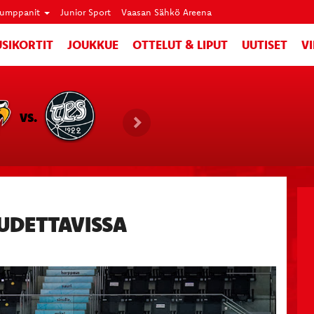
umppanit
Junior Sport
Vaasan Sähkö Areena
SIKORTIT
JOUKKUE
OTTELUT & LIPUT
UUTISET
V
VS.
DETTAVISSA