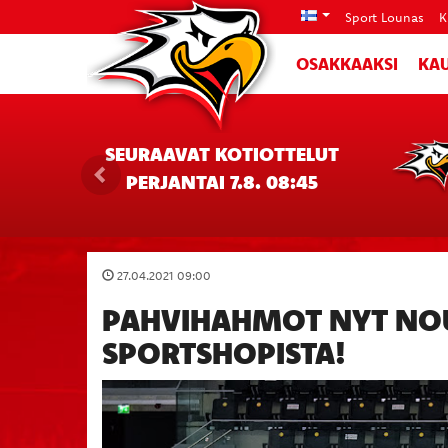
Sport Lounas
K
OSAKKAAKSI
KAU
SEURAAVAT KOTIOTTELUT
PERJANTAI 7.8. 08:45
27.04.2021 09:00
PAHVIHAHMOT NYT NOU
SPORTSHOPISTA!