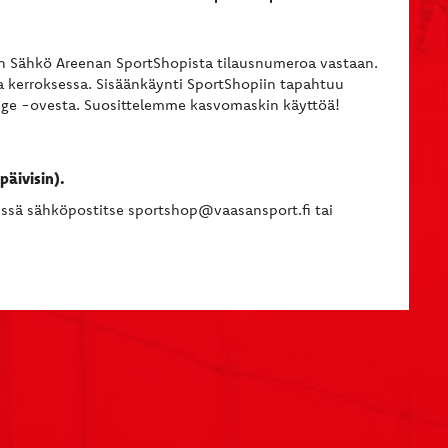
n Sähkö Areenan SportShopista tilausnumeroa vastaan.
a kerroksessa. Sisäänkäynti SportShopiin tapahtuu
nge -ovesta. Suosittelemme kasvomaskin käyttöä!
päivisin).
dessä sähköpostitse sportshop@vaasansport.fi tai