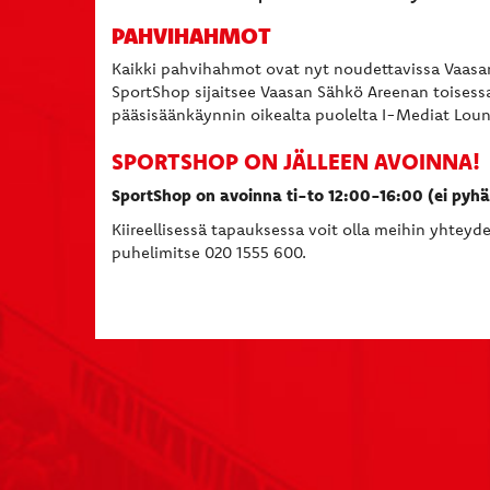
PAHVIHAHMOT
Kaikki pahvihahmot ovat nyt noudettavissa Vaasa
SportShop sijaitsee Vaasan Sähkö Areenan toisess
pääsisäänkäynnin oikealta puolelta I-Mediat Lou
SPORTSHOP ON JÄLLEEN AVOINNA!
SportShop on avoinna ti-to 12:00-16:00 (ei pyhä
Kiireellisessä tapauksessa voit olla meihin yhtey
puhelimitse 020 1555 600.