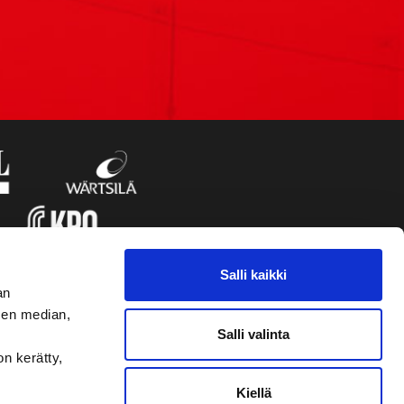
Salli kaikki
an
sen median,
Salli valinta
on kerätty,
Kiellä