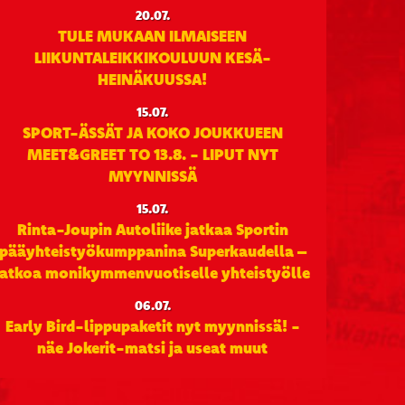
20.07.
TULE MUKAAN ILMAISEEN
LIIKUNTALEIKKIKOULUUN KESÄ-
HEINÄKUUSSA!
15.07.
SPORT-ÄSSÄT JA KOKO JOUKKUEEN
MEET&GREET TO 13.8. - LIPUT NYT
MYYNNISSÄ
15.07.
Rinta-Joupin Autoliike jatkaa Sportin
pääyhteistyökumppanina Superkaudella –
jatkoa monikymmenvuotiselle yhteistyölle
06.07.
Early Bird-lippupaketit nyt myynnissä! -
näe Jokerit-matsi ja useat muut