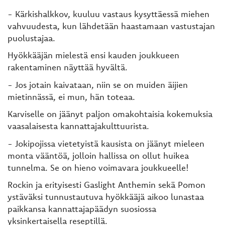
- Kärkishalkkov, kuuluu vastaus kysyttäessä miehen
vahvuudesta, kun lähdetään haastamaan vastustajan
puolustajaa.
Hyökkääjän mielestä ensi kauden joukkueen
rakentaminen näyttää hyvältä.
- Jos jotain kaivataan, niin se on muiden äijien
mietinnässä, ei mun, hän toteaa.
Karviselle on jäänyt paljon omakohtaisia kokemuksia
vaasalaisesta kannattajakulttuurista.
- Jokipojissa vietetyistä kausista on jäänyt mieleen
monta vääntöä, jolloin hallissa on ollut huikea
tunnelma. Se on hieno voimavara joukkueelle!
Rockin ja erityisesti Gaslight Anthemin sekä Pomon
ystäväksi tunnustautuva hyökkääjä aikoo lunastaa
paikkansa kannattajapäädyn suosiossa
yksinkertaisella reseptillä.