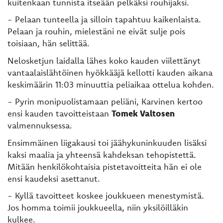
kuitenkaan tunnista itseään pelkäksi rouhijaksi.
- Pelaan tunteella ja silloin tapahtuu kaikenlaista.
Pelaan ja rouhin, mielestäni ne eivät sulje pois
toisiaan, hän selittää.
Nelosketjun laidalla lähes koko kauden viilettänyt
vantaalaislähtöinen hyökkääjä kellotti kauden aikana
keskimäärin 11:03 minuuttia peliaikaa ottelua kohden.
- Pyrin monipuolistamaan peliäni, Karvinen kertoo
ensi kauden tavoitteistaan
Tomek Valtosen
valmennuksessa.
Ensimmäinen liigakausi toi jäähykuninkuuden lisäksi
kaksi maalia ja yhteensä kahdeksan tehopistettä.
Mitään henkilökohtaisia pistetavoitteita hän ei ole
ensi kaudeksi asettanut.
- Kyllä tavoitteet koskee joukkueen menestymistä.
Jos homma toimii joukkueella, niin yksilöilläkin
kulkee.