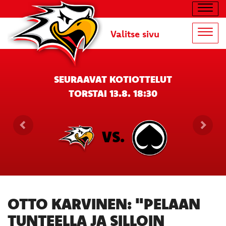
Navig
Valitse sivu
Navig
SEURAAVAT KOTIOTTELUT
TORSTAI 13.8. 18:30
VS.
OTTO KARVINEN: "PELAAN
TUNTEELLA JA SILLOIN