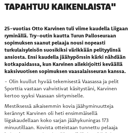
TAPAHTUU KAIKENLAISTA"
25-vuotias Otto Karvinen tuli viime kaudella Liigaan
ryminällä. Try-outin kautta Turun Palloseuraan
sopimuksen saanut pelaaja nousi nopeasti
turkulaisyleisön suosikiksi värikkään pelityylinsä
ansiosta. Ensi kaudella jäähypörssin kärki nähdään
kotkapaidassa, kun Karvinen allekirjoitti keväällä
kaksivuotisen sopimuksen vaasalaisseuran kanssa.
- Olin kuullut hyvää tekemisestä Vaasassa ja pelit
Sporttia vastaan vahvistivat käsitystäni, Karvinen
kertoo syyksi Vaasaan siirtymiselle.
Mestiksessä aikaisemmin kovia jäähyminuutteja
kerännyt Karvinen oli heti ensimmäisellä
liigakaudellaan koko sarjan jäähykuningas 173
minuutillaan. Kovista otteistaan tunnettu pelaaja