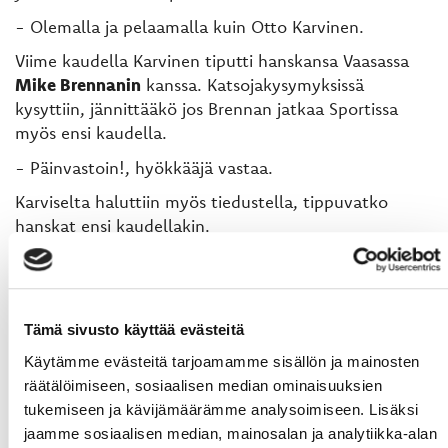
- Olemalla ja pelaamalla kuin Otto Karvinen.
Viime kaudella Karvinen tiputti hanskansa Vaasassa
Mike Brennanin
kanssa. Katsojakysymyksissä
kysyttiin, jännittääkö jos Brennan jatkaa Sportissa
myös ensi kaudella.
- Päinvastoin!, hyökkääjä vastaa.
Karviselta haluttiin myös tiedustella, tippuvatko
hanskat ensi kaudellakin.
- En ole vielä ehtinyt käydä sovittamassa ensi vuoden
kamoja, riippuu varmasti moni tuumaisilla hanskoilla
pelaan, hän päättää.
Tämä sivusto käyttää evästeitä
Käytämme evästeitä tarjoamamme sisällön ja mainosten
(TEKSTI: OLLI SEPPÄLÄ, KUVA: MARIA SUNDELIN)
räätälöimiseen, sosiaalisen median ominaisuuksien
tukemiseen ja kävijämäärämme analysoimiseen. Lisäksi
jaamme sosiaalisen median, mainosalan ja analytiikka-alan