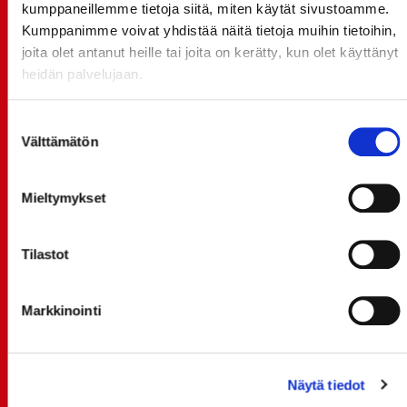
kumppaneillemme tietoja siitä, miten käytät sivustoamme.
Kumppanimme voivat yhdistää näitä tietoja muihin tietoihin,
TUOREIMMAT UUTISET
joita olet antanut heille tai joita on kerätty, kun olet käyttänyt
heidän palvelujaan.
20.07.
JOKERIT-OTTELUN LIPUT MYYNTIIN HUOMENNA TI
21.7. 12:00 - ENNAKKOKYSYNTÄ POIKKEUKSELLISTA
Suostumuksen
Välttämätön
valinta
20.07.
TULE MUKAAN ILMAISEEN
LIIKUNTALEIKKIKOULUUN KESÄ-HEINÄKUUSSA!
Mieltymykset
15.07.
SPORT-ÄSSÄT JA KOKO JOUKKUEEN MEET&GREET
Tilastot
TO 13.8. - LIPUT NYT MYYNNISSÄ
15.07.
Markkinointi
Rinta-Joupin Autoliike jatkaa Sportin
pääyhteistyökumppanina Superkaudella – jatkoa
monikymmenvuotiselle yhteistyölle
Näytä tiedot
06.07.