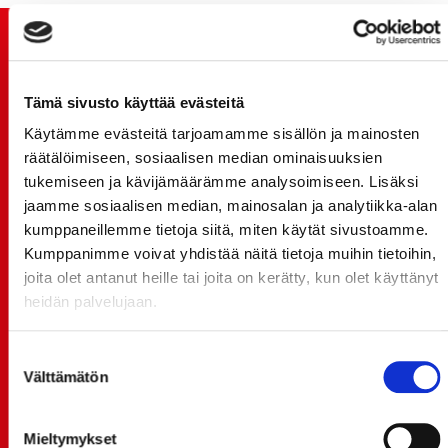
TUOREIMMAT UUTISET
20.07.
Tämä sivusto käyttää evästeitä
JOKERIT-OTTELUN LIPUT MYYNTIIN HUOMENNA TI
Käytämme evästeitä tarjoamamme sisällön ja mainosten
21.7. 12:00 - ENNAKKOKYSYNTÄ POIKKEUKSELLISTA
räätälöimiseen, sosiaalisen median ominaisuuksien
tukemiseen ja kävijämäärämme analysoimiseen. Lisäksi
20.07.
TULE MUKAAN ILMAISEEN
jaamme sosiaalisen median, mainosalan ja analytiikka-alan
LIIKUNTALEIKKIKOULUUN KESÄ-HEINÄKUUSSA!
kumppaneillemme tietoja siitä, miten käytät sivustoamme.
Kumppanimme voivat yhdistää näitä tietoja muihin tietoihin,
15.07.
joita olet antanut heille tai joita on kerätty, kun olet käyttänyt
SPORT-ÄSSÄT JA KOKO JOUKKUEEN MEET&GREET
heidän palvelujaan.
TO 13.8. - LIPUT NYT MYYNNISSÄ
15.07.
Suostumuksen
Rinta-Joupin Autoliike jatkaa Sportin
Välttämätön
valinta
pääyhteistyökumppanina Superkaudella – jatkoa
monikymmenvuotiselle yhteistyölle
Mieltymykset