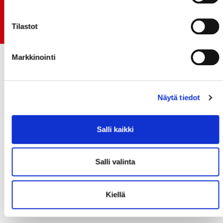
06.07.
Early Bird-lippupaketit nyt myynnissä! - näe
Jokerit-matsi ja useat muut
Tilastot
Markkinointi
Näytä tiedot
Salli kaikki
Salli valinta
Kiellä