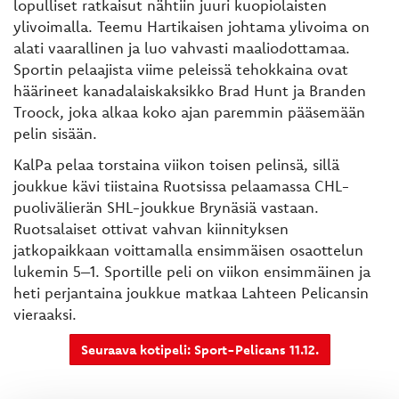
lopulliset ratkaisut nähtiin juuri kuopiolaisten
ylivoimalla. Teemu Hartikaisen johtama ylivoima on
alati vaarallinen ja luo vahvasti maaliodottamaa.
Sportin pelaajista viime peleissä tehokkaina ovat
häärineet kanadalaiskaksikko Brad Hunt ja Branden
Troock, joka alkaa koko ajan paremmin pääsemään
pelin sisään.
KalPa pelaa torstaina viikon toisen pelinsä, sillä
joukkue kävi tiistaina Ruotsissa pelaamassa CHL-
puolivälierän SHL-joukkue Brynäsiä vastaan.
Ruotsalaiset ottivat vahvan kiinnityksen
jatkopaikkaan voittamalla ensimmäisen osaottelun
lukemin 5–1. Sportille peli on viikon ensimmäinen ja
heti perjantaina joukkue matkaa Lahteen Pelicansin
vieraaksi.
Seuraava kotipeli: Sport-Pelicans 11.12.