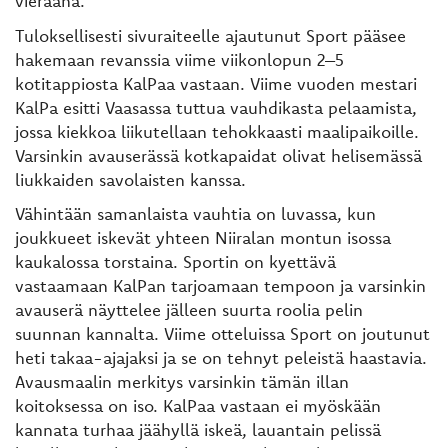
vieraana.
Tuloksellisesti sivuraiteelle ajautunut Sport pääsee
hakemaan revanssia viime viikonlopun 2–5
kotitappiosta KalPaa vastaan. Viime vuoden mestari
KalPa esitti Vaasassa tuttua vauhdikasta pelaamista,
jossa kiekkoa liikutellaan tehokkaasti maalipaikoille.
Varsinkin avauserässä kotkapaidat olivat helisemässä
liukkaiden savolaisten kanssa.
Vähintään samanlaista vauhtia on luvassa, kun
joukkueet iskevät yhteen Niiralan montun isossa
kaukalossa torstaina. Sportin on kyettävä
vastaamaan KalPan tarjoamaan tempoon ja varsinkin
avauserä näyttelee jälleen suurta roolia pelin
suunnan kannalta. Viime otteluissa Sport on joutunut
heti takaa-ajajaksi ja se on tehnyt peleistä haastavia.
Avausmaalin merkitys varsinkin tämän illan
koitoksessa on iso. KalPaa vastaan ei myöskään
kannata turhaa jäähyllä iskeä, lauantain pelissä