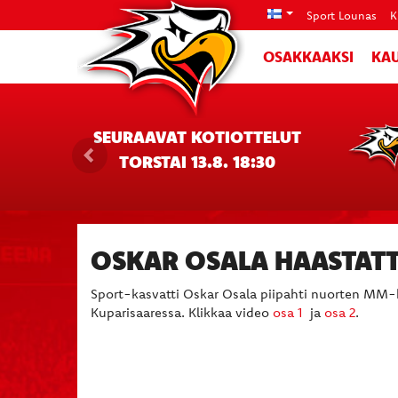
Sport Lounas
K
OSAKKAAKSI
KAU
SEURAAVAT KOTIOTTELUT
TORSTAI 13.8. 18:30
OSKAR OSALA HAASTATT
Sport-kasvatti Oskar Osala piipahti nuorten MM-ki
Kuparisaaressa. Klikkaa video
osa 1
ja
osa 2
.