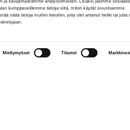
n ja kävijämäärämme analysoimiseen. Lisäksi jaamme sosiaali
alan kumppaneillemme tietoja siitä, miten käytät sivustoamme.
näitä tietoja muihin tietoihin, joita olet antanut heille tai joita 
palvelujaan.
STIEDOT
SOSIAALINEN MEDIA
Mieltymykset
Tilastot
Markkinoin
01 555 600
facebook
p@vaasansport.fi
twitter
instagram
t yhteystiedot
youtube
unnan yhteystiedot
jaseloste
elmä
WiseEvent
powered by