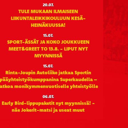
20.07.
TULE MUKAAN ILMAISEEN
LIIKUNTALEIKKIKOULUUN KESÄ-
HEINÄKUUSSA!
15.07.
SPORT-ÄSSÄT JA KOKO JOUKKUEEN
MEET&GREET TO 13.8. - LIPUT NYT
MYYNNISSÄ
15.07.
Rinta-Joupin Autoliike jatkaa Sportin
pääyhteistyökumppanina Superkaudella –
jatkoa monikymmenvuotiselle yhteistyölle
06.07.
Early Bird-lippupaketit nyt myynnissä! -
näe Jokerit-matsi ja useat muut