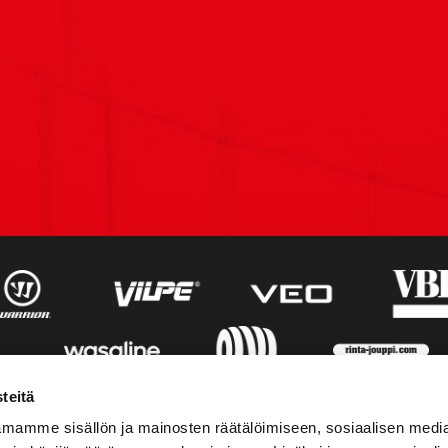
teitä
mamme sisällön ja mainosten räätälöimiseen, sosiaalisen medi