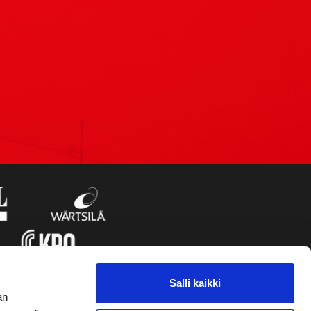
Salli kaikki
an