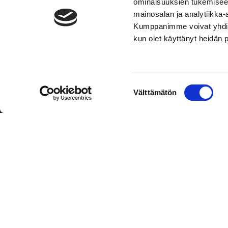
ominaisuuksien tukemisee
mainosalan ja analytiikka-
Kumppanimme voivat yhdistää 
kun olet käyttänyt heidän 
TOIMIPAIKKA
YHTEY
Suostumuksen
Välttämätön
Hockey-Team Vaasan Sport Oy
Puh: 02 
valinta
sportsho
Rinnakkaistie 1
65350 Vaasa
Laajemma
FINLAND
Henkilök
Tietosuo
Oiva
© Hockey-Team Vaasan Sport Oy
| Toiminnanohjausjärjest
WiseNetwork