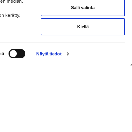
sen median,
Salli valinta
on kerätty,
Kiellä
VAASAN SPORT UUTISKIRJE
ti
Näytä tiedot
Olen lukenut
tietosuojaselosteen
ja
hyväksyn henkilötietojeni käsittelyn
Tilaa sähköpostiisi