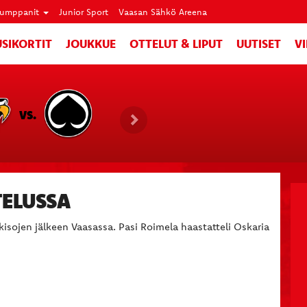
umppanit
Junior Sport
Vaasan Sähkö Areena
SIKORTIT
JOUKKUE
OTTELUT & LIPUT
UUTISET
V
VS.
ELUSSA
sojen jälkeen Vaasassa. Pasi Roimela haastatteli Oskaria