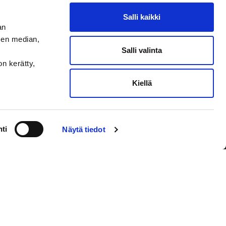
Salli kaikki
an
sen median,
Salli valinta
on kerätty,
Kiellä
VAASAN SPORT UUTISKIRJE
ti
Näytä tiedot
Olen lukenut
tietosuojaselosteen
ja
hyväksyn henkilötietojeni käsittelyn
Tilaa sähköpostiisi