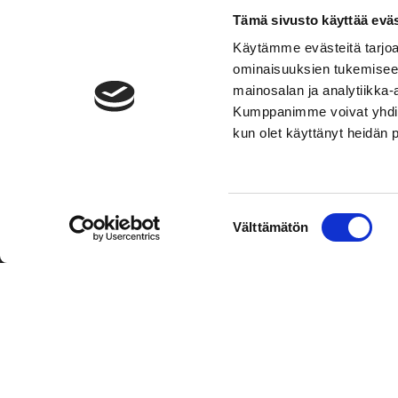
Tämä sivusto käyttää eväs
Käytämme evästeitä tarjoa
ominaisuuksien tukemisee
mainosalan ja analytiikka-
Kumppanimme voivat yhdistää 
kun olet käyttänyt heidän 
TOIMIPAIKKA
YHTEY
Suostumuksen
Välttämätön
Hockey-Team Vaasan Sport Oy
Puh: 02 
valinta
sportsho
Rinnakkaistie 1
65350 Vaasa
Laajemma
FINLAND
Henkilök
Tietosuo
Oiva