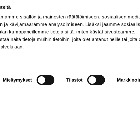
teitä
mamme sisällön ja mainosten räätälöimiseen, sosiaalisen medi
n ja kävijämäärämme analysoimiseen. Lisäksi jaamme sosiaali
alan kumppaneillemme tietoja siitä, miten käytät sivustoamme.
näitä tietoja muihin tietoihin, joita olet antanut heille tai joita 
palvelujaan.
STIEDOT
SOSIAALINEN MEDIA
Mieltymykset
Tilastot
Markkinoin
01 555 600
facebook
p@vaasansport.fi
twitter
instagram
t yhteystiedot
youtube
unnan yhteystiedot
jaseloste