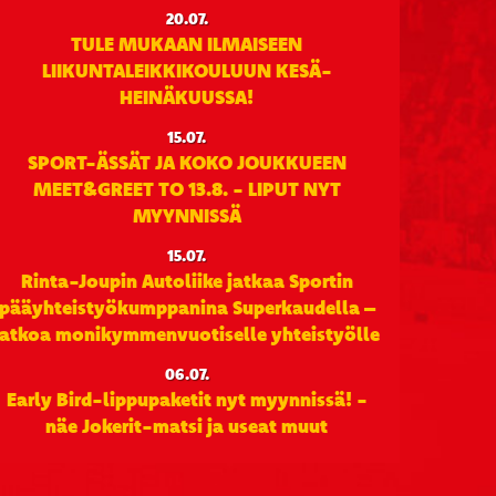
20.07.
TULE MUKAAN ILMAISEEN
LIIKUNTALEIKKIKOULUUN KESÄ-
HEINÄKUUSSA!
15.07.
SPORT-ÄSSÄT JA KOKO JOUKKUEEN
MEET&GREET TO 13.8. - LIPUT NYT
MYYNNISSÄ
15.07.
Rinta-Joupin Autoliike jatkaa Sportin
pääyhteistyökumppanina Superkaudella –
jatkoa monikymmenvuotiselle yhteistyölle
06.07.
Early Bird-lippupaketit nyt myynnissä! -
näe Jokerit-matsi ja useat muut