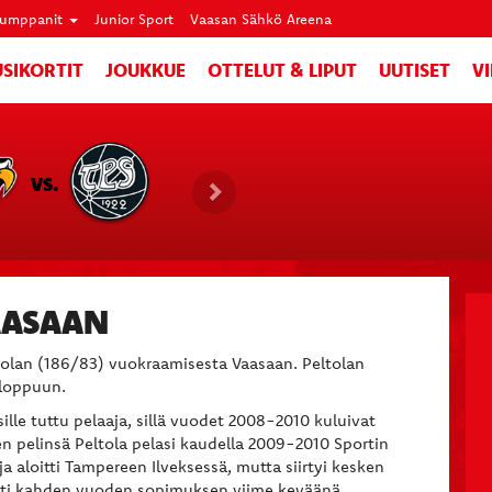
umppanit
Junior Sport
Vaasan Sähkö Areena
SIKORTIT
JOUKKUE
OTTELUT & LIPUT
UUTISET
V
VS.
AASAAN
ltolan (186/83) vuokraamisesta Vaasaan. Peltolan
loppuun.
sille tuttu pelaaja, sillä vuodet 2008-2010 kuluivat
en pelinsä Peltola pelasi kaudella 2009-2010 Sportin
a aloitti Tampereen Ilveksessä, mutta siirtyi kesken
oitti kahden vuoden sopimuksen viime keväänä.