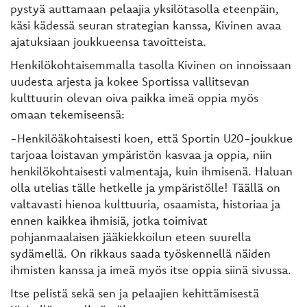
pystyä auttamaan pelaajia yksilötasolla eteenpäin,
käsi kädessä seuran strategian kanssa, Kivinen avaa
ajatuksiaan joukkueensa tavoitteista.
Henkilökohtaisemmalla tasolla Kivinen on innoissaan
uudesta arjesta ja kokee Sportissa vallitsevan
kulttuurin olevan oiva paikka imeä oppia myös
omaan tekemiseensä:
-Henkilöäkohtaisesti koen, että Sportin U20-joukkue
tarjoaa loistavan ympäristön kasvaa ja oppia, niin
henkilökohtaisesti valmentaja, kuin ihmisenä. Haluan
olla utelias tälle hetkelle ja ympäristölle! Täällä on
valtavasti hienoa kulttuuria, osaamista, historiaa ja
ennen kaikkea ihmisiä, jotka toimivat
pohjanmaalaisen jääkiekkoilun eteen suurella
sydämellä. On rikkaus saada työskennellä näiden
ihmisten kanssa ja imeä myös itse oppia siinä sivussa.
Itse pelistä sekä sen ja pelaajien kehittämisestä