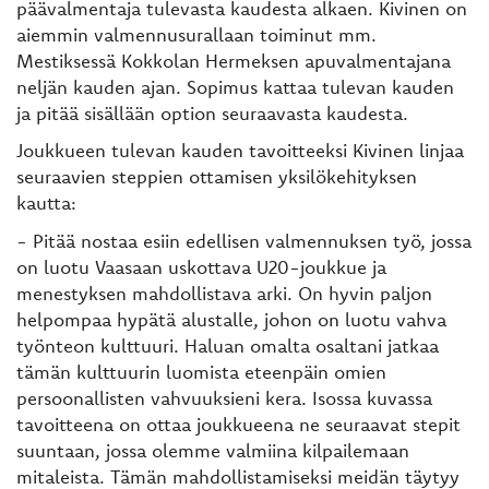
päävalmentaja tulevasta kaudesta alkaen. Kivinen on
aiemmin valmennusurallaan toiminut mm.
Mestiksessä Kokkolan Hermeksen apuvalmentajana
neljän kauden ajan. Sopimus kattaa tulevan kauden
ja pitää sisällään option seuraavasta kaudesta.
Joukkueen tulevan kauden tavoitteeksi Kivinen linjaa
seuraavien steppien ottamisen yksilökehityksen
kautta:
- Pitää nostaa esiin edellisen valmennuksen työ, jossa
on luotu Vaasaan uskottava U20-joukkue ja
menestyksen mahdollistava arki. On hyvin paljon
helpompaa hypätä alustalle, johon on luotu vahva
työnteon kulttuuri. Haluan omalta osaltani jatkaa
tämän kulttuurin luomista eteenpäin omien
persoonallisten vahvuuksieni kera. Isossa kuvassa
tavoitteena on ottaa joukkueena ne seuraavat stepit
suuntaan, jossa olemme valmiina kilpailemaan
mitaleista. Tämän mahdollistamiseksi meidän täytyy