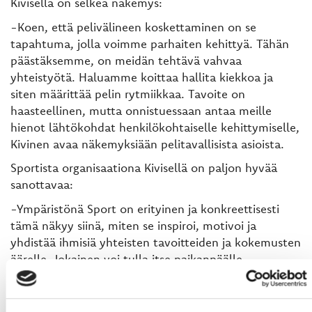
Kivisellä on selkeä näkemys:
-Koen, että pelivälineen koskettaminen on se
tapahtuma, jolla voimme parhaiten kehittyä. Tähän
päästäksemme, on meidän tehtävä vahvaa
yhteistyötä. Haluamme koittaa hallita kiekkoa ja
siten määrittää pelin rytmiikkaa. Tavoite on
haasteellinen, mutta onnistuessaan antaa meille
hienot lähtökohdat henkilökohtaiselle kehittymiselle,
Kivinen avaa näkemyksiään pelitavallisista asioista.
Sportista organisaationa Kivisellä on paljon hyvää
sanottavaa:
-Ympäristönä Sport on erityinen ja konkreettisesti
tämä näkyy siinä, miten se inspiroi, motivoi ja
yhdistää ihmisiä yhteisten tavoitteiden ja kokemusten
äärelle. Jokainen voi tulla itse paikanpäälle
toteamaan, miltä vahva yhteellisöllisyys tuntuu ja
näyttää! Koen, että olen etuoikeutettu kun saan olla
osa sitä tarinaa tulevaisuudessa, Kivinen summaa