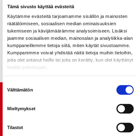
ajatuksiaan organisaatiosta ja tulevasta.
Tämä sivusto käyttää evästeitä
Käytämme evästeitä tarjoamamme sisällön ja mainosten
räätälöimiseen, sosiaalisen median ominaisuuksien
Sportin kauden 2025-2026 U20-joukkue julkaistaan
tukemiseen ja kävijämäärämme analysoimiseen. Lisäksi
kuluvan kauden päätyttyä kaikkien joukkueiden
jaamme sosiaalisen median, mainosalan ja analytiikka-alan
osalta. Pysy siis kuulolla, sillä tiedossa on
kumppaneillemme tietoja siitä, miten käytät sivustoamme.
takuuvarmasti mielenkiintoisia uutisia.
Kumppanimme voivat yhdistää näitä tietoja muihin tietoihin,
joita olet antanut heille tai joita on kerätty, kun olet käyttänyt
heidän palvelujaan.
Suostumuksen
Välttämätön
valinta
TUOREIMMAT UUTISET
Mieltymykset
20.07.
JOKERIT-OTTELUN LIPUT MYYNTIIN HUOMENNA TI
21.7. 12:00 - ENNAKKOKYSYNTÄ POIKKEUKSELLISTA
Tilastot
20.07.