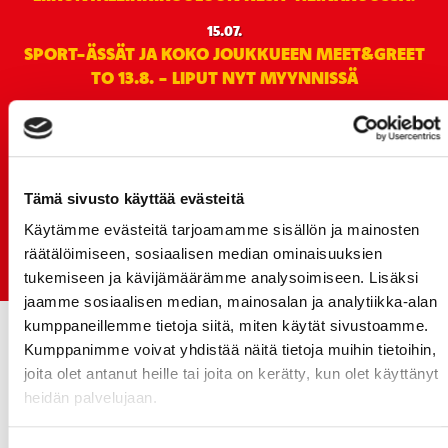
15.07.
SPORT-ÄSSÄT JA KOKO JOUKKUEEN MEET&GREET
TO 13.8. - LIPUT NYT MYYNNISSÄ
15.07.
Rinta-Joupin Autoliike jatkaa Sportin
pääyhteistyökumppanina Superkaudella – jatkoa
monikymmenvuotiselle yhteistyölle
Tämä sivusto käyttää evästeitä
06.07.
Käytämme evästeitä tarjoamamme sisällön ja mainosten
Early Bird-lippupaketit nyt myynnissä! - näe
räätälöimiseen, sosiaalisen median ominaisuuksien
Jokerit-matsi ja useat muut
tukemiseen ja kävijämäärämme analysoimiseen. Lisäksi
jaamme sosiaalisen median, mainosalan ja analytiikka-alan
kumppaneillemme tietoja siitä, miten käytät sivustoamme.
Kumppanimme voivat yhdistää näitä tietoja muihin tietoihin,
joita olet antanut heille tai joita on kerätty, kun olet käyttänyt
heidän palvelujaan.