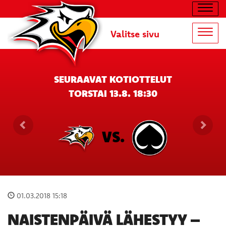
Navig
Valitse sivu
Navig
SEURAAVAT KOTIOTTELUT
TORSTAI 13.8. 18:30
VS.
01.03.2018 15:18
NAISTENPÄIVÄ LÄHESTYY –