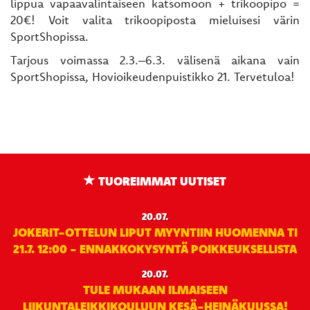
lippua vapaavalintaiseen katsomoon + trikoopipo =
20€! Voit valita trikoopiposta mieluisesi värin
SportShopissa.
Tarjous voimassa 2.3.–6.3. välisenä aikana vain
SportShopissa, Hovioikeudenpuistikko 21. Tervetuloa!
TUOREIMMAT UUTISET
20.07.
JOKERIT-OTTELUN LIPUT MYYNTIIN HUOMENNA TI
21.7. 12:00 - ENNAKKOKYSYNTÄ POIKKEUKSELLISTA
20.07.
TULE MUKAAN ILMAISEEN
LIIKUNTALEIKKIKOULUUN KESÄ-HEINÄKUUSSA!