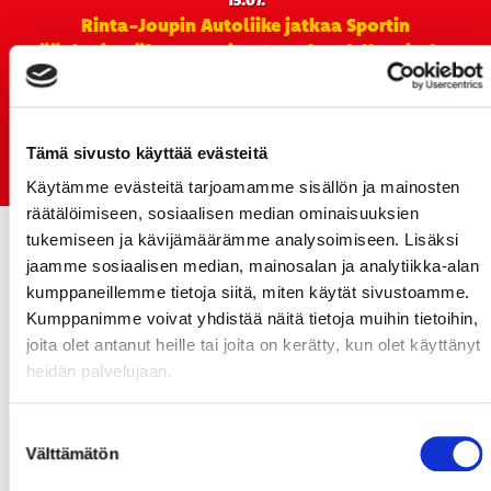
15.07.
Rinta-Joupin Autoliike jatkaa Sportin
pääyhteistyökumppanina Superkaudella – jatkoa
monikymmenvuotiselle yhteistyölle
06.07.
Early Bird-lippupaketit nyt myynnissä! - näe
Tämä sivusto käyttää evästeitä
Jokerit-matsi ja useat muut
Käytämme evästeitä tarjoamamme sisällön ja mainosten
räätälöimiseen, sosiaalisen median ominaisuuksien
tukemiseen ja kävijämäärämme analysoimiseen. Lisäksi
jaamme sosiaalisen median, mainosalan ja analytiikka-alan
kumppaneillemme tietoja siitä, miten käytät sivustoamme.
Kumppanimme voivat yhdistää näitä tietoja muihin tietoihin,
joita olet antanut heille tai joita on kerätty, kun olet käyttänyt
heidän palvelujaan.
Suostumuksen
Välttämätön
valinta