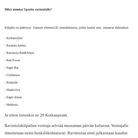
Mikä nimeksi Sportin ravintolalle?
Kilpailu on päättynyt. Saimme yhteensä 82 nimiehdotusta, joihin kuului mm. seuraavat ehdotukset:
- Kotkansilmä
- Ruokala Areena
- Ravintola Red&White
- Red Power
- Eagle Bar
- Clubhouse
- Rinkside
- Maaliviiva
- Eagle dinner
- Herkkula
Ja sitten tietenkin ne 20 Kotkanpesää.
Ravintolakilpailun voittaja selviää muutaman päivän kuluessa. Voittajalle
ilmoitetaan ensin henkilökohtaisesti. Ravintolan nimi julkaistaan kauden