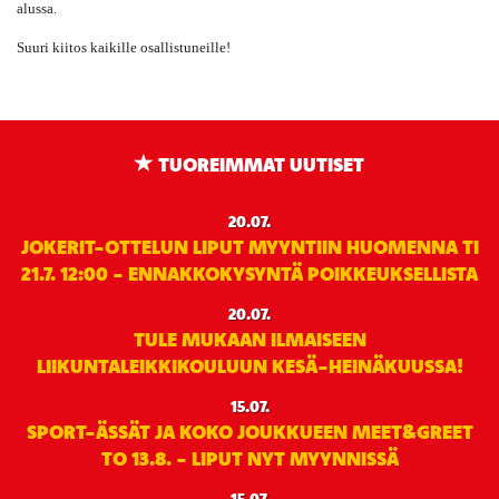
alussa.
Suuri kiitos kaikille osallistuneille!
TUOREIMMAT UUTISET
20.07.
JOKERIT-OTTELUN LIPUT MYYNTIIN HUOMENNA TI
21.7. 12:00 - ENNAKKOKYSYNTÄ POIKKEUKSELLISTA
20.07.
TULE MUKAAN ILMAISEEN
LIIKUNTALEIKKIKOULUUN KESÄ-HEINÄKUUSSA!
15.07.
SPORT-ÄSSÄT JA KOKO JOUKKUEEN MEET&GREET
TO 13.8. - LIPUT NYT MYYNNISSÄ