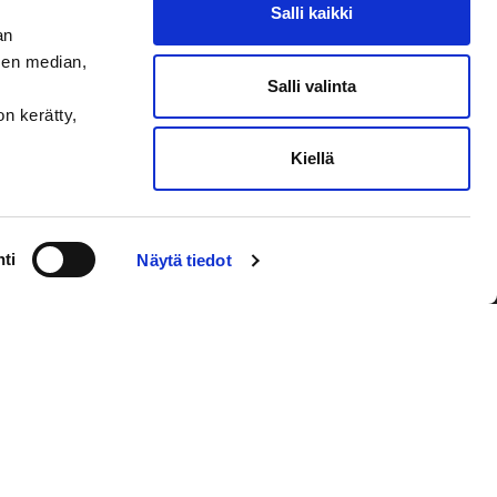
Salli kaikki
an
sen median,
Salli valinta
on kerätty,
Kiellä
VAASAN SPORT UUTISKIRJE
ti
Näytä tiedot
Olen lukenut
tietosuojaselosteen
ja
hyväksyn henkilötietojeni käsittelyn
Tilaa sähköpostiisi