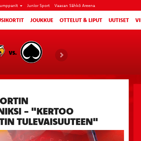
umppanit
Junior Sport
Vaasan Sähkö Areena
SIKORTIT
JOUKKUE
OTTELUT & LIPUT
UUTISET
V
VS.
PORTIN
IKSI - "KERTOO
TIN TULEVAISUUTEEN"