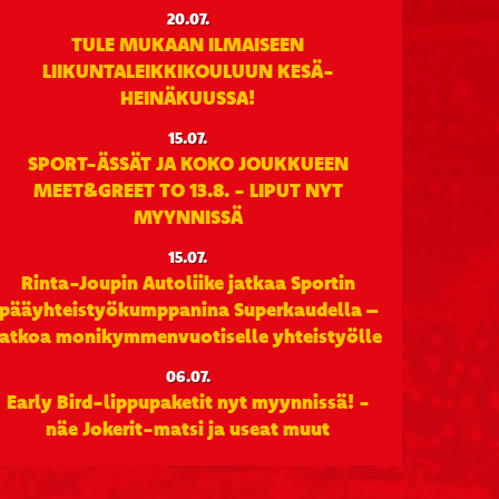
20.07.
TULE MUKAAN ILMAISEEN
LIIKUNTALEIKKIKOULUUN KESÄ-
HEINÄKUUSSA!
15.07.
SPORT-ÄSSÄT JA KOKO JOUKKUEEN
MEET&GREET TO 13.8. - LIPUT NYT
MYYNNISSÄ
15.07.
Rinta-Joupin Autoliike jatkaa Sportin
pääyhteistyökumppanina Superkaudella –
jatkoa monikymmenvuotiselle yhteistyölle
06.07.
Early Bird-lippupaketit nyt myynnissä! -
näe Jokerit-matsi ja useat muut