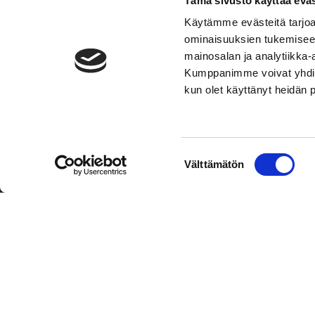
Tämä sivusto käyttää eväs
Käytämme evästeitä tarjoa
ominaisuuksien tukemisee
mainosalan ja analytiikka-
Kumppanimme voivat yhdistää 
kun olet käyttänyt heidän 
TOIMIPAIKKA
YHTEY
Suostumuksen
Välttämätön
Hockey-Team Vaasan Sport Oy
Puh: 02 
valinta
sportsho
Rinnakkaistie 1
65350 Vaasa
Laajemma
FINLAND
Henkilök
Tietosuo
Oiva