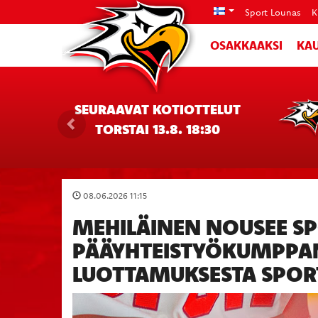
Sport Lounas
K
OSAKKAAKSI
KAU
SEURAAVAT KOTIOTTELUT
TORSTAI 13.8. 18:30
08.06.2026 11:15
MEHILÄINEN NOUSEE S
PÄÄYHTEISTYÖKUMPPAN
LUOTTAMUKSESTA SPOR