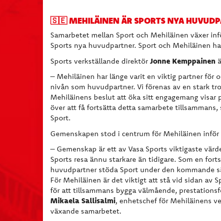
🇸🇪 MEHILÄINEN ÄR SPORTS NYA HUVUD
Samarbetet mellan Sport och Mehiläinen växer inför
Sports nya huvudpartner. Sport och Mehiläinen har 
Jonne Kemppainen
Sports verkställande direktör
ä
– Mehiläinen har länge varit en viktig partner för o
nivån som huvudpartner. Vi förenas av en stark tr
Mehiläinens beslut att öka sitt engagemang visar p
över att få fortsätta detta samarbete tillsammans,
Sport.
Gemenskapen stod i centrum för Mehiläinen inför
– Gemenskap är ett av Vasa Sports viktigaste värden
Sports resa ännu starkare än tidigare. Som en forts
huvudpartner stöda Sport under den kommande säs
För Mehiläinen är det viktigt att stå vid sidan av
för att tillsammans bygga välmående, prestationsf
Mikaela Sallisalmi
, enhetschef för Mehiläinens v
växande samarbetet.