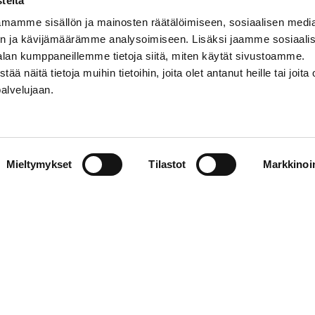
teitä
mamme sisällön ja mainosten räätälöimiseen, sosiaalisen medi
n ja kävijämäärämme analysoimiseen. Lisäksi jaamme sosiaali
alan kumppaneillemme tietoja siitä, miten käytät sivustoamme.
näitä tietoja muihin tietoihin, joita olet antanut heille tai joita 
palvelujaan.
STIEDOT
SOSIAALINEN MEDIA
Mieltymykset
Tilastot
Markkinoin
01 555 600
facebook
p@vaasansport.fi
twitter
instagram
t yhteystiedot
youtube
unnan yhteystiedot
jaseloste