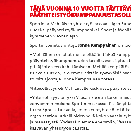
TÄNÄ VUONNA 10 VUOTTA TÄYTTÄV
PÄÄYHTEISTYÖKUMPPANUUSTASOL
Sportin ja Mehiläisen yhteistyö kasvaa Liigan Su
uudeksi pääyhteistyökumppaniksi. Sport ja Mehiläi
kymmenen vuoden ajan.
Jonne Kemppainen
Sportin toimitusjohtaja
on luon
-Mehiläinen on ollut meille pitkään tärkeä kumpp
pääyhteistyökumppanuuden tasolle. Meitä yhdistää
pitkäjänteiseen kehittämiseen. Mehiläisen päätös
tulevaisuuteen, ja olemme erittäin tyytyväisiä sa
toimitusjohtaja Jonne Kemppainen toteaa.
Yhteisöllisyys oli Mehiläiselle keskiössä pääyhte
-
Yhteisöllisyys on yksi Vaasan Sportin tärkeimmist
vahvemmin mukana Sportin matkassa. Pitkän yht
tukea Sportia tulevalla, koko seurayhteisölle tärke
organisaation, urheilijoiden sekä koko vaasalaisy
ja menestystä. Yhdessä olemme enemmän, Vaasan
kasvavan yhteistyön taustaa.