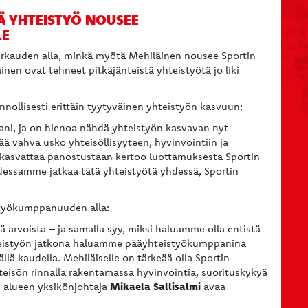
Ä YHTEISTYÖ NOUSEE
LE
perkauden alla, minkä myötä Mehiläinen nousee Sportin
nen ovat tehneet pitkäjänteistä yhteistyötä jo liki
nollisesti erittäin tyytyväinen yhteistyön kasvuun:
ani, ja on hienoa nähdä yhteistyön kasvavan nyt
 vahva usko yhteisöllisyyteen, hyvinvointiin ja
 kasvattaa panostustaan kertoo luottamuksesta Sportin
adessamme jatkaa tätä yhteistyötä yhdessä, Sportin
istyökumppanuuden alla:
ä arvoista – ja samalla syy, miksi haluamme olla entistä
eistyön jatkona haluamme pääyhteistyökumppanina
ällä kaudella. Mehiläiselle on tärkeää olla Sportin
hteisön rinnalla rakentamassa hyvinvointia, suorituskykyä
Mikaela Sallisalmi
 alueen yksikönjohtaja
avaa