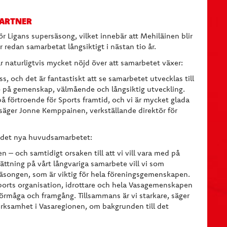
PARTNER
 Ligans supersäsong, vilket innebär att Mehiläinen blir
redan samarbetat långsiktigt i nästan tio år.
r naturligtvis mycket nöjd över att samarbetet växer:
ss, och det är fantastiskt att se samarbetet utvecklas till
o på gemenskap, välmående och långsiktig utveckling.
å förtroende för Sports framtid, och vi är mycket glada
 säger Jonne Kemppainen, verkställande direktör för
 det nya huvudsamarbetet:
 – och samtidigt orsaken till att vi vill vara med på
ättning på vårt långvariga samarbete vill vi som
ongen, som är viktig för hela föreningsgemenskapen.
 Sports organisation, idrottare och hela Vasagemenskapen
örmåga och framgång. Tillsammans är vi starkare, säger
erksamhet i Vasaregionen, om bakgrunden till det