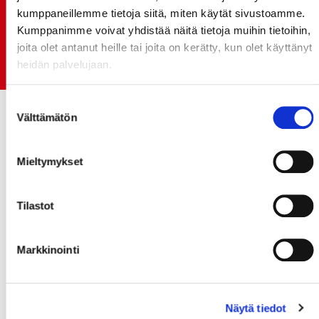
monikymmenvuotiselle yhteistyölle
kumppaneillemme tietoja siitä, miten käytät sivustoamme.
Kumppanimme voivat yhdistää näitä tietoja muihin tietoihin,
06.07.
Early Bird-lippupaketit nyt myynnissä! - näe
joita olet antanut heille tai joita on kerätty, kun olet käyttänyt
Jokerit-matsi ja useat muut
heidän palvelujaan.
Suostumuksen
Välttämätön
valinta
Mieltymykset
Tilastot
Markkinointi
Näytä tiedot