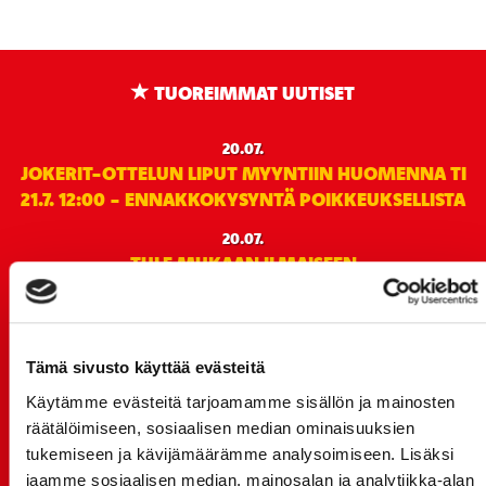
TUOREIMMAT UUTISET
20.07.
JOKERIT-OTTELUN LIPUT MYYNTIIN HUOMENNA TI
21.7. 12:00 - ENNAKKOKYSYNTÄ POIKKEUKSELLISTA
20.07.
TULE MUKAAN ILMAISEEN
LIIKUNTALEIKKIKOULUUN KESÄ-HEINÄKUUSSA!
15.07.
SPORT-ÄSSÄT JA KOKO JOUKKUEEN MEET&GREET
Tämä sivusto käyttää evästeitä
TO 13.8. - LIPUT NYT MYYNNISSÄ
Käytämme evästeitä tarjoamamme sisällön ja mainosten
15.07.
räätälöimiseen, sosiaalisen median ominaisuuksien
Rinta-Joupin Autoliike jatkaa Sportin
tukemiseen ja kävijämäärämme analysoimiseen. Lisäksi
pääyhteistyökumppanina Superkaudella – jatkoa
jaamme sosiaalisen median, mainosalan ja analytiikka-alan