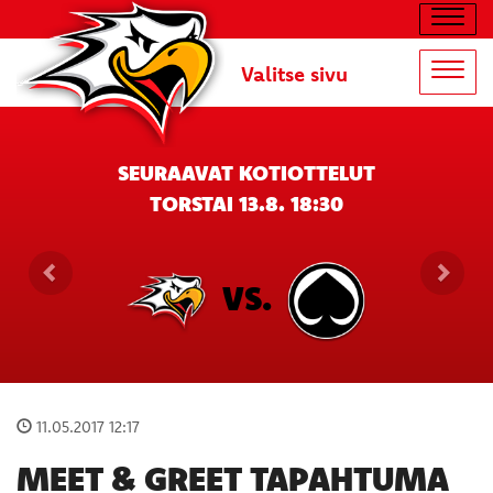
Navig
Valitse sivu
Navig
SEURAAVAT KOTIOTTELUT
TORSTAI 13.8. 18:30
VS.
11.05.2017 12:17
MEET & GREET TAPAHTUMA