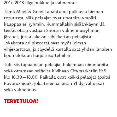
2017-2018 liigajoukkue ja valmennus.
Tämä Meet & Greet tapahtuma poikkeaa hieman
totutusta, sillä pelaajat ovat ripoteltu ympäri
kauppaa eri ryhmiin. Kummallakin sisäänkäynnillä
teidät ottaa vastaan Sportin valmennusryhmän
jäsenet, jotka jakavat vihjekartan pelaajista.
Jokaisesta eri pisteestä saat myös leiman
vihjekarttaan, ja täydellä kartalla saat yhden ilmaisen
lipun elokuun harjoitusotteluihin!
Tule siis tapaamaan pelaajia, hakemaan nimmareita
sekä ottamaan selfieitä Kivihaan Citymarketiin 19.5.
klo 16.30—18.00. Paikalla ovat kaikki pelaajat (paitsi
Povorozniouk, joka treenaa kesän Yhdysvalloissa)
sekä valmennus.​
TERVETULOA!