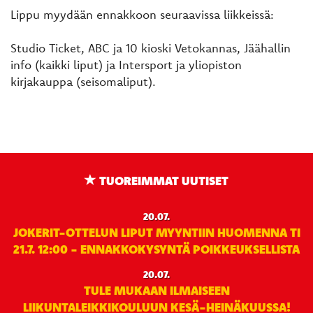
Lippu myydään ennakkoon seuraavissa liikkeissä:
Studio Ticket, ABC ja 10 kioski Vetokannas, Jäähallin
info (kaikki liput) ja Intersport ja yliopiston
kirjakauppa (seisomaliput).
TUOREIMMAT UUTISET
20.07.
JOKERIT-OTTELUN LIPUT MYYNTIIN HUOMENNA TI
21.7. 12:00 - ENNAKKOKYSYNTÄ POIKKEUKSELLISTA
20.07.
TULE MUKAAN ILMAISEEN
LIIKUNTALEIKKIKOULUUN KESÄ-HEINÄKUUSSA!