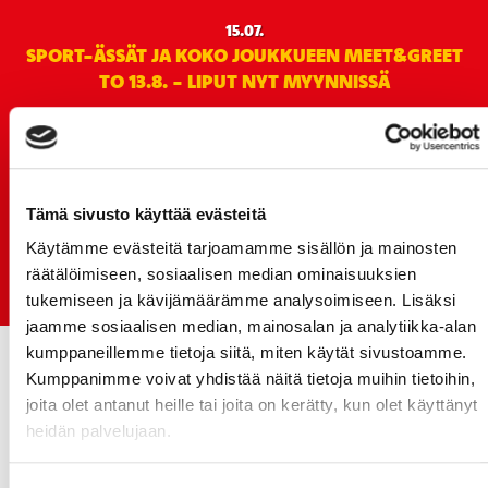
15.07.
SPORT-ÄSSÄT JA KOKO JOUKKUEEN MEET&GREET
TO 13.8. - LIPUT NYT MYYNNISSÄ
15.07.
Rinta-Joupin Autoliike jatkaa Sportin
pääyhteistyökumppanina Superkaudella – jatkoa
monikymmenvuotiselle yhteistyölle
Tämä sivusto käyttää evästeitä
06.07.
Käytämme evästeitä tarjoamamme sisällön ja mainosten
Early Bird-lippupaketit nyt myynnissä! - näe
räätälöimiseen, sosiaalisen median ominaisuuksien
Jokerit-matsi ja useat muut
tukemiseen ja kävijämäärämme analysoimiseen. Lisäksi
jaamme sosiaalisen median, mainosalan ja analytiikka-alan
kumppaneillemme tietoja siitä, miten käytät sivustoamme.
Kumppanimme voivat yhdistää näitä tietoja muihin tietoihin,
joita olet antanut heille tai joita on kerätty, kun olet käyttänyt
heidän palvelujaan.