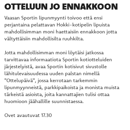
OTTELUUN JO ENNAKKOON
Vaasan Sportin lipunmyynti toivoo että ensi
perjantaina pelattavan Hokki-kotipelin lipuista
mahdollisimman moni haettaisiin ennakkoon jotta
vältyttäisiin mahdollisilta ruuhkilta.
Jotta mahdollisimman moni löytäisi jatkossa
tarvittavaa informaatiota Sportin kotiotteluiden
järjestelyistä, avaa Sportin kotisivut sivustolle
lähitulevaisuudessa uuden palstan nimellä
"Ottelupäivä", jossa kerrotaan tarkemmin
lipunmyynneistä, parkkipaikoista ja monista muista
tärkeistä asioista, joita kannattajien tulisi ottaa
huomioon jäähallille suunnistaessa.
Ovet avautuvat 17.30