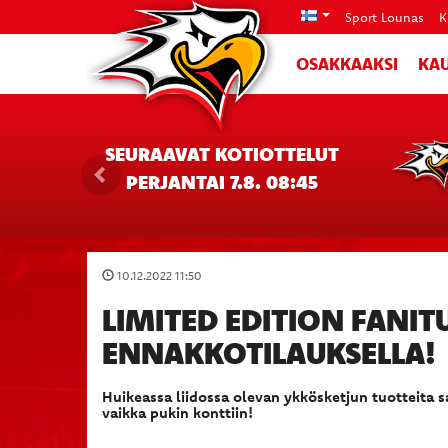
Sport Lounas
K
OSAKKAAKSI
KAU
SEURAAVAT KOTIOTTELUT
PERJANTAI 7.8. 08:45
10.12.2022 11:50
LIMITED EDITION FANIT
ENNAKKOTILAUKSELLA!
Huikeassa liidossa olevan ykkösketjun tuotteita s
vaikka pukin konttiin!