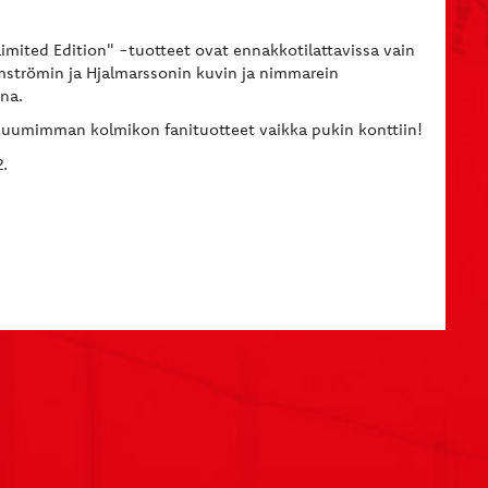
Limited Edition" -tuotteet ovat ennakkotilattavissa vain
strömin ja Hjalmarssonin kuvin ja nimmarein
ana.
kuumimman kolmikon fanituotteet vaikka pukin konttiin!
2.