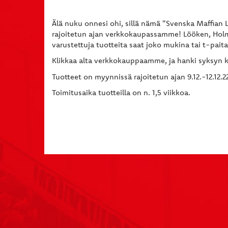
Älä nuku onnesi ohi, sillä nämä "Svenska Maffian 
rajoitetun ajan verkkokaupassamme! Lööken, Holm
varustettuja tuotteita saat joko mukina tai t-pait
Klikkaa alta verkkokauppaamme, ja hanki syksyn 
Tuotteet on myynnissä rajoitetun ajan 9.12.-12.12.2
Toimitusaika tuotteilla on n. 1,5 viikkoa.