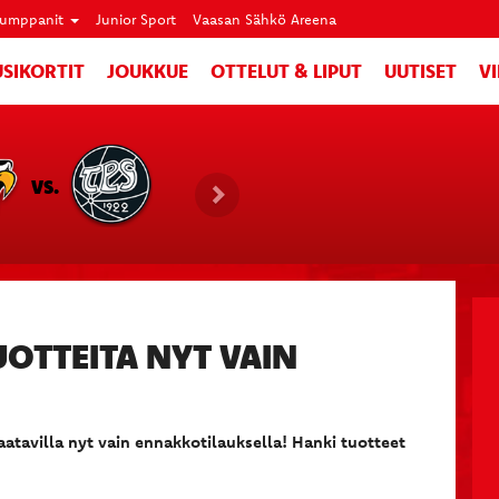
umppanit
Junior Sport
Vaasan Sähkö Areena
SIKORTIT
JOUKKUE
OTTELUT & LIPUT
UUTISET
V
VS.
UOTTEITA NYT VAIN
aatavilla nyt vain ennakkotilauksella! Hanki tuotteet