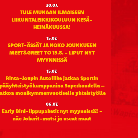
20.07.
TULE MUKAAN ILMAISEEN
LIIKUNTALEIKKIKOULUUN KESÄ-
HEINÄKUUSSA!
15.07.
SPORT-ÄSSÄT JA KOKO JOUKKUEEN
MEET&GREET TO 13.8. - LIPUT NYT
MYYNNISSÄ
15.07.
Rinta-Joupin Autoliike jatkaa Sportin
pääyhteistyökumppanina Superkaudella –
jatkoa monikymmenvuotiselle yhteistyölle
06.07.
Early Bird-lippupaketit nyt myynnissä! -
näe Jokerit-matsi ja useat muut