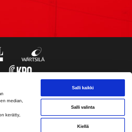
Salli kaikki
an
sen median,
Salli valinta
on kerätty,
Kiellä