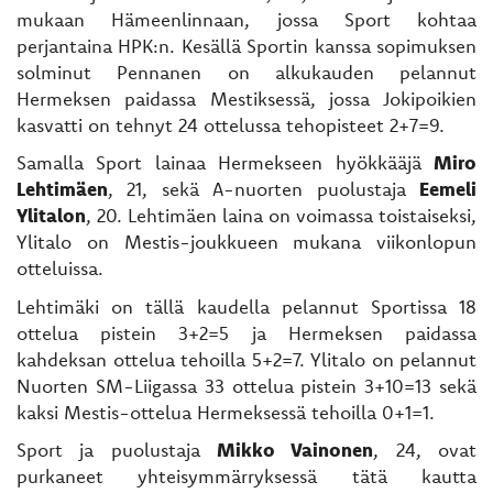
mukaan Hämeenlinnaan, jossa Sport kohtaa
perjantaina HPK:n. Kesällä Sportin kanssa sopimuksen
solminut Pennanen on alkukauden pelannut
Hermeksen paidassa Mestiksessä, jossa Jokipoikien
kasvatti on tehnyt 24 ottelussa tehopisteet 2+7=9.
Samalla Sport lainaa Hermekseen hyökkääjä
Miro
Lehtimäen
, 21, sekä A-nuorten puolustaja
Eemeli
Ylitalon
, 20. Lehtimäen laina on voimassa toistaiseksi,
Ylitalo on Mestis-joukkueen mukana viikonlopun
otteluissa.
Lehtimäki on tällä kaudella pelannut Sportissa 18
ottelua pistein 3+2=5 ja Hermeksen paidassa
kahdeksan ottelua tehoilla 5+2=7. Ylitalo on pelannut
Nuorten SM-Liigassa 33 ottelua pistein 3+10=13 sekä
kaksi Mestis-ottelua Hermeksessä tehoilla 0+1=1.
Sport ja puolustaja
Mikko Vainonen
, 24, ovat
purkaneet yhteisymmärryksessä tätä kautta