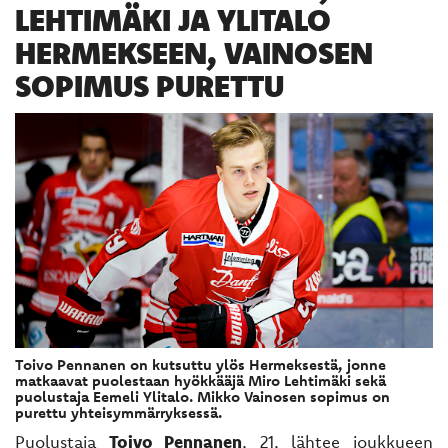
LEHTIMÄKI JA YLITALO
HERMEKSEEN, VAINOSEN
SOPIMUS PURETTU
Toivo Pennanen on kutsuttu ylös Hermeksestä, jonne
matkaavat puolestaan hyökkääjä Miro Lehtimäki sekä
puolustaja Eemeli Ylitalo. Mikko Vainosen sopimus on
purettu yhteisymmärryksessä.
Puolustaja
Toivo Pennanen
, 21, lähtee joukkueen