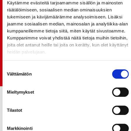
Käytämme evästeitä tarjoamamme sisällön ja mainosten
15.07.
räätälöimiseen, sosiaalisen median ominaisuuksien
SPORT-ÄSSÄT JA KOKO JOUKKUEEN MEET&GREET
tukemiseen ja kävijämäärämme analysoimiseen. Lisäksi
TO 13.8. - LIPUT NYT MYYNNISSÄ
jaamme sosiaalisen median, mainosalan ja analytiikka-alan
kumppaneillemme tietoja siitä, miten käytät sivustoamme.
15.07.
Rinta-Joupin Autoliike jatkaa Sportin
Kumppanimme voivat yhdistää näitä tietoja muihin tietoihin,
pääyhteistyökumppanina Superkaudella – jatkoa
joita olet antanut heille tai joita on kerätty, kun olet käyttänyt
monikymmenvuotiselle yhteistyölle
heidän palvelujaan.
06.07.
Suostumuksen
Early Bird-lippupaketit nyt myynnissä! - näe
Välttämätön
valinta
Jokerit-matsi ja useat muut
Mieltymykset
Tilastot
Markkinointi