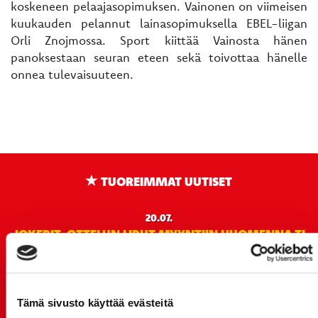
koskeneen pelaajasopimuksen. Vainonen on viimeisen
kuukauden pelannut lainasopimuksella EBEL-liigan
Orli Znojmossa. Sport kiittää Vainosta hänen
panoksestaan seuran eteen sekä toivottaa hänelle
onnea tulevaisuuteen.
TUOREIMMAT UUTISET
20.07.
JOKERIT-OTTELUN LIPUT MYYNTIIN HUOMENNA TI
21.7. 12:00 - ENNAKKOKYSYNTÄ POIKKEUKSELLISTA
20.07.
TULE MUKAAN ILMAISEEN
Tämä sivusto käyttää evästeitä
LIIKUNTALEIKKIKOULUUN KESÄ-HEINÄKUUSSA!