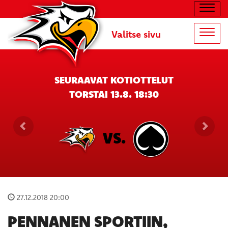
Navig
Valitse sivu
Navig
SEURAAVAT KOTIOTTELUT
TORSTAI 13.8. 18:30
VS.
27.12.2018 20:00
PENNANEN SPORTIIN,