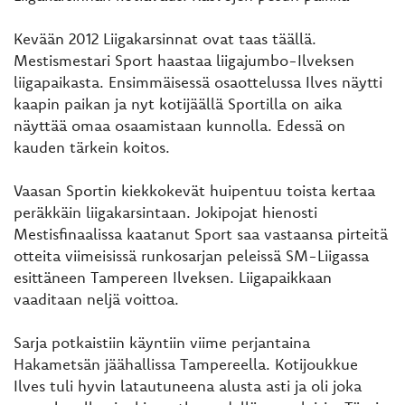
Kevään 2012 Liigakarsinnat ovat taas täällä.
Mestismestari Sport haastaa liigajumbo-Ilveksen
liigapaikasta. Ensimmäisessä osaottelussa Ilves näytti
kaapin paikan ja nyt kotijäällä Sportilla on aika
näyttää omaa osaamistaan kunnolla. Edessä on
kauden tärkein koitos.
Vaasan Sportin kiekkokevät huipentuu toista kertaa
peräkkäin liigakarsintaan. Jokipojat hienosti
Mestisfinaalissa kaatanut Sport saa vastaansa pirteitä
otteita viimeisissä runkosarjan peleissä SM-Liigassa
esittäneen Tampereen Ilveksen. Liigapaikkaan
vaaditaan neljä voittoa.
Sarja potkaistiin käyntiin viime perjantaina
Hakametsän jäähallissa Tampereella. Kotijoukkue
Ilves tuli hyvin latautuneena alusta asti ja oli joka