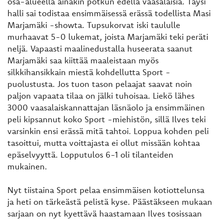
osa-alueella ainakin potkun edellä vaasalaisia. Täysi
halli sai todistaa ensimmäisessä erässä todellista Masi
Marjamäki -showta. Tupsukorvat iski taululle
murhaavat 5-0 lukemat, joista Marjamäki teki peräti
neljä. Vapaasti maalinedustalla huseerata saanut
Marjamäki saa kiittää maaleistaan myös
silkkihansikkain miestä kohdellutta Sport -
puolustusta. Jos tuon tason pelaajat saavat noin
paljon vapaata tilaa on jälki tuhoisaa. Liekö lähes
3000 vaasalaiskannattajan läsnäolo ja ensimmäinen
peli kipsannut koko Sport -miehistön, sillä Ilves teki
varsinkin ensi erässä mitä tahtoi. Loppua kohden peli
tasoittui, mutta voittajasta ei ollut missään kohtaa
epäselvyyttä. Lopputulos 6-1 oli tilanteiden
mukainen.
Nyt tiistaina Sport pelaa ensimmäisen kotiottelunsa
ja heti on tärkeästä pelistä kyse. Päästäkseen mukaan
sarjaan on nyt kyettävä haastamaan Ilves tosissaan