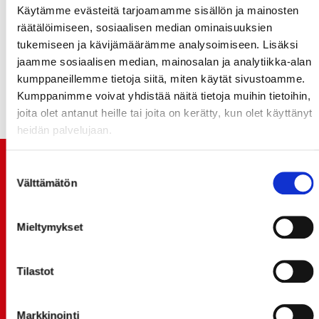
Käytämme evästeitä tarjoamamme sisällön ja mainosten
Sport -kasvatti siirtyi kesken kauden Raumalta
räätälöimiseen, sosiaalisen median ominaisuuksien
Ilvekseen. Sai yllättävän vähän peliaikaa avauksessa,
tukemiseen ja kävijämäärämme analysoimiseen. Lisäksi
mutta uhkuu varmasti pelihaluja päästessään
jaamme sosiaalisen median, mainosalan ja analytiikka-alan
vanhaan kotihalliin pelaamaan.
kumppaneillemme tietoja siitä, miten käytät sivustoamme.
Kumppanimme voivat yhdistää näitä tietoja muihin tietoihin,
joita olet antanut heille tai joita on kerätty, kun olet käyttänyt
heidän palvelujaan.
TUOREIMMAT UUTISET
Suostumuksen
Välttämätön
valinta
20.07.
JOKERIT-OTTELUN LIPUT MYYNTIIN HUOMENNA TI
Mieltymykset
21.7. 12:00 - ENNAKKOKYSYNTÄ POIKKEUKSELLISTA
20.07.
Tilastot
TULE MUKAAN ILMAISEEN
LIIKUNTALEIKKIKOULUUN KESÄ-HEINÄKUUSSA!
Markkinointi