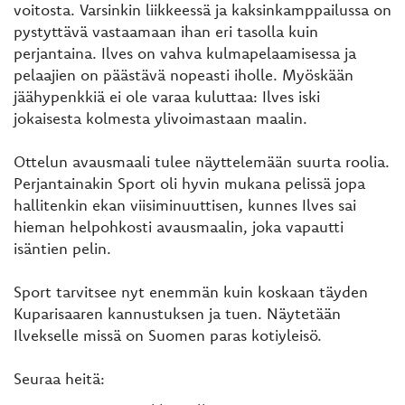
voitosta. Varsinkin liikkeessä ja kaksinkamppailussa on
pystyttävä vastaamaan ihan eri tasolla kuin
perjantaina. Ilves on vahva kulmapelaamisessa ja
pelaajien on päästävä nopeasti iholle. Myöskään
jäähypenkkiä ei ole varaa kuluttaa: Ilves iski
jokaisesta kolmesta ylivoimastaan maalin.
Ottelun avausmaali tulee näyttelemään suurta roolia.
Perjantainakin Sport oli hyvin mukana pelissä jopa
hallitenkin ekan viisiminuuttisen, kunnes Ilves sai
hieman helpohkosti avausmaalin, joka vapautti
isäntien pelin.
Sport tarvitsee nyt enemmän kuin koskaan täyden
Kuparisaaren kannustuksen ja tuen. Näytetään
Ilvekselle missä on Suomen paras kotiyleisö.
Seuraa heitä: