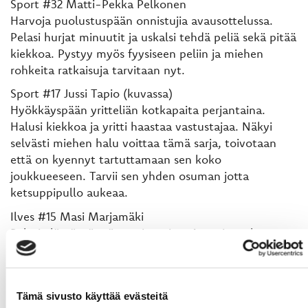
Sport #32 Matti-Pekka Pelkonen
Harvoja puolustuspään onnistujia avausottelussa.
Pelasi hurjat minuutit ja uskalsi tehdä peliä sekä pitää
kiekkoa. Pystyy myös fyysiseen peliin ja miehen
rohkeita ratkaisuja tarvitaan nyt.
Sport #17 Jussi Tapio (kuvassa)
Hyökkäyspään yritteliän kotkapaita perjantaina.
Halusi kiekkoa ja yritti haastaa vastustajaa. Näkyi
selvästi miehen halu voittaa tämä sarja, toivotaan
että on kyennyt tartuttamaan sen koko
joukkueeseen. Tarvii sen yhden osuman jotta
ketsuppipullo aukeaa.
Ilves #15 Masi Marjamäki
Pelasi elämänsä erän perjantaina. Ampui ottelussa
viisi kertaa, joista neljä maalia. Erittäin vahva ja
vaarallinen varsinkin maalinedustalla. Saa hyvää
taustatukeaa liukkaalta Joonas Raskilta.
Tämä sivusto käyttää evästeitä
Ilves #28 Samuli Kivimäki