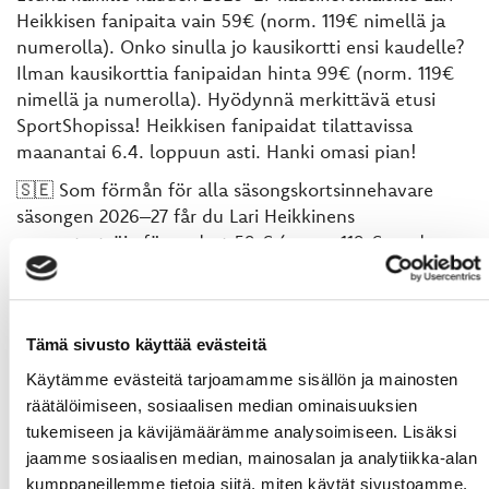
Heikkisen fanipaita vain 59€ (norm. 119€ nimellä ja
numerolla). Onko sinulla jo kausikortti ensi kaudelle?
Ilman kausikorttia fanipaidan hinta 99€ (norm. 119€
nimellä ja numerolla). Hyödynnä merkittävä etusi
SportShopissa! Heikkisen fanipaidat tilattavissa
maanantai 6.4. loppuun asti. Hanki omasi pian!
🇸🇪 Som förmån för alla säsongskortsinnehavare
säsongen 2026–27 får du Lari Heikkinens
supportertröja för endast 59 € (norm. 119 € med
namn och nummer). Har du redan ett säsongskort för
nästa säsong? Utan säsongskort är priset på
supportertröjan 99 € (norm. 119 € med namn och
nummer). Ta del av din betydande förmån i
Tämä sivusto käyttää evästeitä
SportShop! Heikkinens supportertröjor kan beställas
Käytämme evästeitä tarjoamamme sisällön ja mainosten
fram till måndagen den 6.4. Skaffa din egen i tid!
räätälöimiseen, sosiaalisen median ominaisuuksien
tukemiseen ja kävijämäärämme analysoimiseen. Lisäksi
jaamme sosiaalisen median, mainosalan ja analytiikka-alan
kumppaneillemme tietoja siitä, miten käytät sivustoamme.