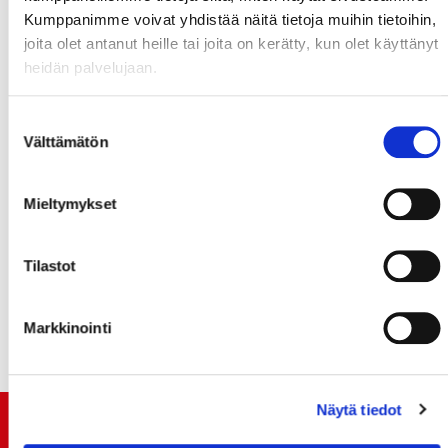
Kumppanimme voivat yhdistää näitä tietoja muihin tietoihin,
joita olet antanut heille tai joita on kerätty, kun olet käyttänyt
heidän palvelujaan.
Suostumuksen
Välttämätön
valinta
Mieltymykset
SUPERKAUDEN 26-27 KAUSIKORTIT NYT
MYYNNISSÄ! - HANKI EDULLISESTI ENNEN
Tilastot
26.4.
09.04.2026 10:34
Markkinointi
Näytä tiedot
TUOREIMMAT UUTISET