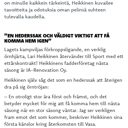
on minulle kaikkein tärkeintä, Heikkinen kuvailee
tavoitteita ja odotuksia oman pelinsä suhteen
tulevalla kaudella.
”EN HEDERSSAK OCH VÄLDIGT VIKTIGT ATT FÅ
KOMMA HEM IGEN”
Lagets kampviljas förkroppsligande, en verklig
örnhjärta, Lari Heikkinen återvänder till Sport med ett
ettårskontrakt! Heikkinens fadderföretag nästa
säsong är IA-Renovation Oy.
Heikkinen själv såg det som en hederssak att återigen
dra på sig örntröjan:
– En otroligt stor ära först och främst, och det
betyder mycket för mig att få komma hem till nästa
säsong när en stor säsong väntar. Jag ser verkligen
fram emot det som kommer, beskriver Heikkinen sina
första känslor kring återkomsten till Vasa.