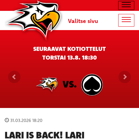
Navig
Valitse sivu
Navig
SEURAAVAT KOTIOTTELUT
TORSTAI 13.8. 18:30
VS.
31.03.2026 18:20
LARI IS BACK! LARI