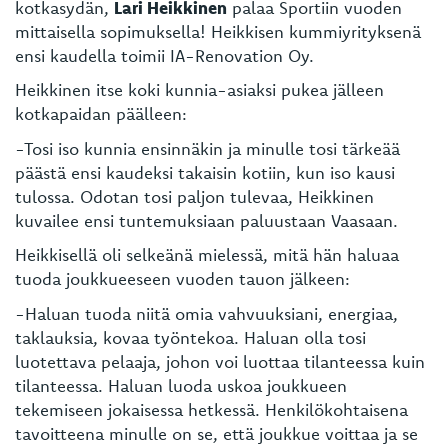
kotkasydän,
Lari Heikkinen
palaa Sportiin vuoden
mittaisella sopimuksella!
Heikkisen kummiyrityksenä
ensi kaudella toimii IA-Renovation Oy.
Heikkinen itse koki kunnia-asiaksi pukea jälleen
kotkapaidan päälleen:
-Tosi iso kunnia ensinnäkin ja minulle tosi tärkeää
päästä ensi kaudeksi takaisin kotiin, kun iso kausi
tulossa. Odotan tosi paljon tulevaa, Heikkinen
kuvailee ensi tuntemuksiaan paluustaan Vaasaan.
Heikkisellä oli selkeänä mielessä, mitä hän haluaa
tuoda joukkueeseen vuoden tauon jälkeen:
-Haluan tuoda niitä omia vahvuuksiani, energiaa,
taklauksia, kovaa työntekoa. Haluan olla tosi
luotettava pelaaja, johon voi luottaa tilanteessa kuin
tilanteessa. Haluan luoda uskoa joukkueen
tekemiseen jokaisessa hetkessä. Henkilökohtaisena
tavoitteena minulle on se, että joukkue voittaa ja se