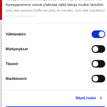
06.07.
Kumppanimme voivat yhdistää näitä tietoja muihin tietoihin,
Early Bird-lippupaketit nyt myynnissä! - näe
joita olet antanut heille tai joita on kerätty, kun olet käyttänyt
Jokerit-matsi ja useat muut
heidän palvelujaan.
Suostumuksen
Välttämätön
valinta
Mieltymykset
Tilastot
Markkinointi
Näytä tiedot