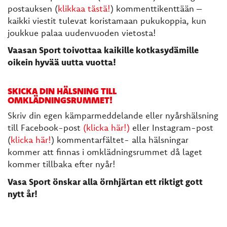
postauksen (
klikkaa tästä!
) kommenttikenttään –
kaikki viestit tulevat koristamaan pukukoppia, kun
joukkue palaa uudenvuoden vietosta!
Vaasan Sport toivottaa kaikille kotkasydämille
oikein hyvää uutta vuotta!
SKICKA DIN HÄLSNING TILL
OMKLÄDNINGSRUMMET!
Skriv din egen kämparmeddelande eller nyårshälsning
till Facebook-post
(klicka här!)
eller Instagram-post
(
klicka här!
) kommentarfältet- alla hälsningar
kommer att finnas i omklädningsrummet då laget
kommer tillbaka efter nyår!
Vasa Sport önskar alla örnhjärtan ett riktigt gott
nytt år!