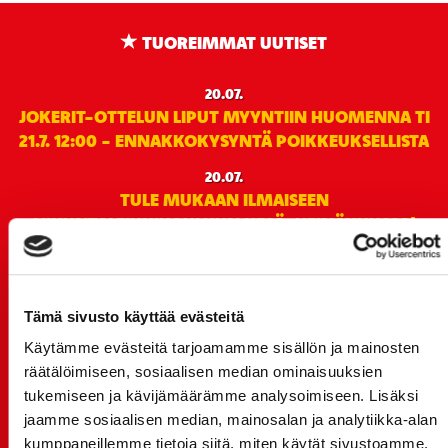
TUOREIMMAT UUTISET
20.07.
JOKERIT-OTTELUN LIPUT MYYNTIIN HUOMENNA TI
21.7. 12:00 - ENNAKKOKYSYNTÄ POIKKEUKSELLISTA
20.07.
TULE MUKAAN ILMAISEEN
LIIKUNTALEIKKIKOULUUN KESÄ-HEINÄKUUSSA!
15.07.
SPORT-ÄSSÄT JA KOKO JOUKKUEEN MEET&GREET
TO 13.8. - LIPUT NYT MYYNNISSÄ
Tämä sivusto käyttää evästeitä
15.07.
Käytämme evästeitä tarjoamamme sisällön ja mainosten
Rinta-Joupin Autoliike jatkaa Sportin
räätälöimiseen, sosiaalisen median ominaisuuksien
pääyhteistyökumppanina Superkaudella – jatkoa
tukemiseen ja kävijämäärämme analysoimiseen. Lisäksi
monikymmenvuotiselle yhteistyölle
jaamme sosiaalisen median, mainosalan ja analytiikka-alan
kumppaneillemme tietoja siitä, miten käytät sivustoamme.