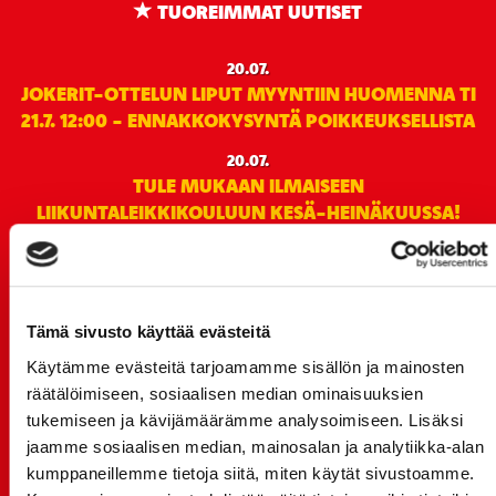
TUOREIMMAT UUTISET
20.07.
JOKERIT-OTTELUN LIPUT MYYNTIIN HUOMENNA TI
21.7. 12:00 - ENNAKKOKYSYNTÄ POIKKEUKSELLISTA
20.07.
TULE MUKAAN ILMAISEEN
LIIKUNTALEIKKIKOULUUN KESÄ-HEINÄKUUSSA!
15.07.
SPORT-ÄSSÄT JA KOKO JOUKKUEEN MEET&GREET
TO 13.8. - LIPUT NYT MYYNNISSÄ
Tämä sivusto käyttää evästeitä
15.07.
Rinta-Joupin Autoliike jatkaa Sportin
Käytämme evästeitä tarjoamamme sisällön ja mainosten
pääyhteistyökumppanina Superkaudella – jatkoa
räätälöimiseen, sosiaalisen median ominaisuuksien
monikymmenvuotiselle yhteistyölle
tukemiseen ja kävijämäärämme analysoimiseen. Lisäksi
jaamme sosiaalisen median, mainosalan ja analytiikka-alan
06.07.
kumppaneillemme tietoja siitä, miten käytät sivustoamme.
Early Bird-lippupaketit nyt myynnissä! - näe