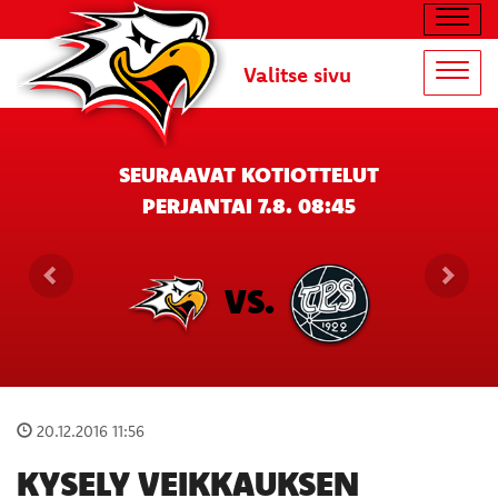
Navig
Valitse sivu
Navig
SEURAAVAT KOTIOTTELUT
PERJANTAI 7.8. 08:45
VS.
20.12.2016 11:56
KYSELY VEIKKAUKSEN