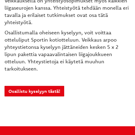
Veikkauksella on yhteistyösopimukset myös kaikkien
liigaseurojen kanssa. Yhteistyötä tehdään monella eri
tavalla ja erilaiset tutkimukset ovat osa tätä
yhteistyötä.
Osallistumalla oheiseen kyselyyn, voit voittaa
otteluliput Sportin kotiotteluun. Veikkaus arpoo
yhteystietonsa kyselyyn jättäneiden kesken 5 x 2
lipun pakettia vapaavalintaisen liigajoukkueen
otteluun. Yhteystietoja ei käytetä muuhun
tarkoitukseen.
Osallistu kyselyyn tästä!