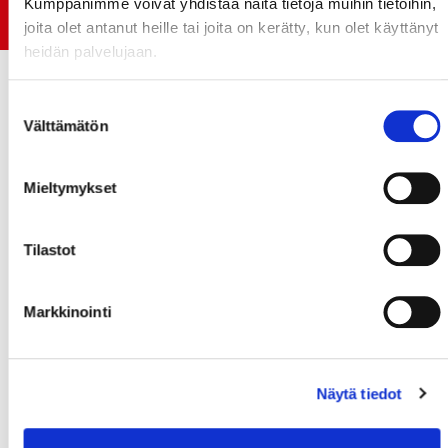
Kumppanimme voivat yhdistää näitä tietoja muihin tietoihin,
Jokerit-matsi ja useat muut
joita olet antanut heille tai joita on kerätty, kun olet käyttänyt
heidän palvelujaan.
Suostumuksen
Välttämätön
valinta
Mieltymykset
Tilastot
Markkinointi
Näytä tiedot