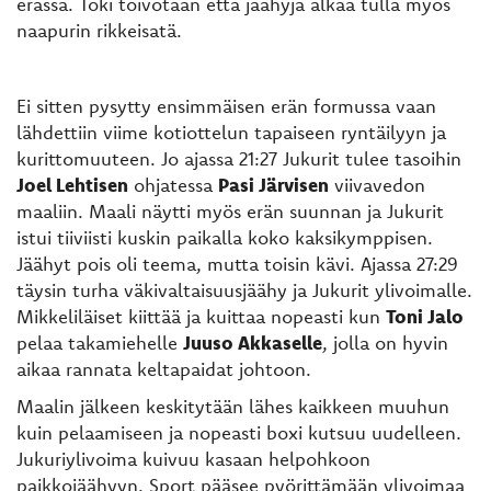
erässä. Toki toivotaan että jäähyjä alkaa tulla myös
naapurin rikkeisatä.
Ei sitten pysytty ensimmäisen erän formussa vaan
lähdettiin viime kotiottelun tapaiseen ryntäilyyn ja
kurittomuuteen. Jo ajassa 21:27 Jukurit tulee tasoihin
Joel Lehtisen
ohjatessa
Pasi Järvisen
viivavedon
maaliin. Maali näytti myös erän suunnan ja Jukurit
istui tiiviisti kuskin paikalla koko kaksikymppisen.
Jäähyt pois oli teema, mutta toisin kävi. Ajassa 27:29
täysin turha väkivaltaisuusjäähy ja Jukurit ylivoimalle.
Mikkeliläiset kiittää ja kuittaa nopeas
ti kun
Toni Jalo
pelaa takamiehelle
Juuso Akkaselle
, jolla on hyvin
aikaa rannata keltapaidat johtoon.
Maalin jälkeen keskitytään lähes kaikkeen muuhun
kuin pelaamiseen ja nopeasti boxi kutsuu uudelleen.
Jukuriylivoima kuivuu kasaan helpohkoon
paikkojäähyyn. Sport pääsee pyörittämään ylivoimaa