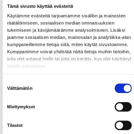
muuutama loistotontti saadaan, mutta viivaa
Tämä sivusto käyttää evästeitä
lähemmäs ei päästä tänään. Tuomarikaksikko toki
jättää pillin loppupeliksi taskuun ja ratkaisee asiaa
Käytämme evästeitä tarjoamamme sisällön ja mainosten
omalta osaltaan. Jukurit kestää ja kääntää sarjan
räätälöimiseen, sosiaalisen median ominaisuuksien
uskomattomasti jatkaen välieriin.
tukemiseen ja kävijämäärämme analysoimiseen. Lisäksi
jaamme sosiaalisen median, mainosalan ja analytiikka-alan
"Game Seven" ei ollut meidän juttu tällä kertaa.
kumppaneillemme tietoja siitä, miten käytät sivustoamme.
Pelaajille täytyy antaa tunnustusta loppuun asti
Kumppanimme voivat yhdistää näitä tietoja muihin tietoihin,
taistelusta tänään, tällä kertaa se ei vaan riittänyt.
joita olet antanut heille tai joita on kerätty, kun olet käyttänyt
Kiekko pyöri maaliviivalla ja tolpat kolisee... Täysi
heidän palvelujaan.
tunnustus myös Jukureille, huikea temppu nousta 3-1
tilanteesta 4-3 voittoihin ja jatkoon. Mikkeliläiset
Suostumuksen
saivat viidennessä pelissä itseluottamuksen sille
Välttämätön
valinta
tasolle, joka riitti lopulta kääntämään sarjan.
Onnittelut mikkeliläisille jatkoon, paras seitsemästä
Mieltymykset
sarjassa parempi jatkaa yleensä, niin tälläkin kertaa.
Kiitos kotkapaidoille hienoista hetkistä tällä kaudella.
Syksyllä jatketaan...
Tilastot