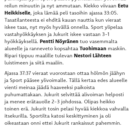
reilun minuutin ja nyt ammutaan. Kiekko viivaan
Eetu
Heikkiselle
, joka lämää peli tasoihin ajassa 33:05.
Tasatilanteesta ei ehditä kauan nauttia kun vieraat
iskee taas, nyt myös hyvällä onnella. Sport ylipelaa
vastahyökkäyksen ja Jukurit iskee vastaan 3-1
hyökkäyksellä.
Pentti Nöyränen
tuo vasemmalta
alueelle ja ranneveto kopsahtaa
Tuohimaan
maskiin.
Ripari tippuu maalille tulevan
Nestori Lähteen
luistimeen ja siitä maaliin.
Ajassa 37:37 vieraat vuorostaan ottaa hölmön jäähyn
ja Sport pääsee ylivoimalle. Tällä kertaa edes alueelle
vienti meinaa jäädä haaveeksi paikoista
puhumattakaan. Jukurit selvittää alivoiman helposti
ja menee erätauolle 2-3 johdossa. Olipas heikko
toinen erä. Jukurit tosin pelasi hyvää kiekkoa vahvalla
itsekurilla. Sportilta katosi keskittyminen ja oli
oikeastaan onni ettei Jukurit rankaissut pahemmin.