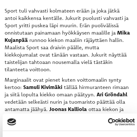
Sport tuli vahvasti kolmateen erään ja joka jätkä
antoi kaikkensa kentälle. Jukurit puolusti vahvasti ja
Sport yritti puskea läpi muurin. Erän puolivälissä
onnistutaan painamaan hyökkäysen maalille ja
Mika
Kujanpää
runnoo kiekon maaliin räjäyttäen hallin.
Maalista Sport saa draivin päälle, mutta
kiekkojumalat ovat tänään vastaan. Jukurit näyttää
taistelijan tahtoaan nousemalla vielä tästäkin
tilanteeta voittoon.
Marginaalit ovat pienet kuten voittoma
alin synty
kertoo:
Samuli Kivimäki
tällää hirmuranteen rimaan
ja siitä lopulta kiekko omaan päätyyn.
Ari Gröndahl
vedetään selkeästi nurin ja tuomaristo päättää olla
antamatta jäähyä.
Joonas Kalliola
ottaa kiekon ja
kiittää vanhanaikaisella Jukurit johtoon ajassa 52:27.
Selkeä tuomarivirhe koituu lopulta kohtaloksi tällä
kaudella. Lopussa painetaan peli jukuripäätyyn ja