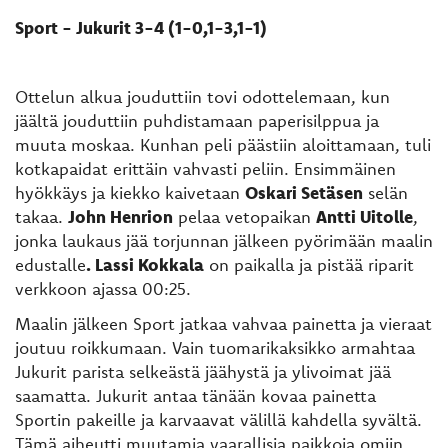
Sport - Jukurit 3-4 (1-0,1-3,1-1)
Ottelun alkua jouduttiin tovi odottelemaan, kun
jäältä jouduttiin puhdistamaan paperisilppua ja
muuta moskaa. Kunhan peli päästiin aloittamaan, tuli
kotkapaidat erittäin vahvasti peliin. Ensimmäinen
hyökkäys ja kiekko kaivetaan
Oskari Setäsen
selän
takaa.
John Henrion
pelaa vetopaikan
Antti Uitolle
,
jonka laukaus jää torjunnan jälkeen pyörimään maalin
edustalle
. Lassi Kokkala
on paikalla ja pistää riparit
verkkoon ajassa 00:25.
Maalin jälkeen Sport jatkaa vahvaa painetta ja vieraat
joutuu roikkumaan. Vain tuomarikaksikko armahtaa
Jukurit parista selkeästä jääh
ystä ja ylivoimat jää
saamatta. Jukurit antaa tänään kovaa painetta
Sportin pakeille ja karvaavat välillä kahdella syvältä.
Tämä aiheutti muutamia vaarallisia paikkoja omiin.