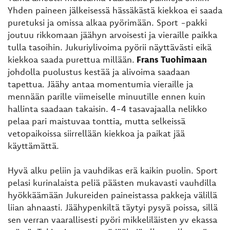
Yhden paineen jälkeisessä hässäkästä kiekkoa ei saada
puretuksi ja omissa alkaa pyörimään. Sport -pakki
joutuu rikkomaan jäähyn arvoisesti ja vieraille paikka
tulla tasoihin. Jukuriylivoima pyörii näyttävästi eikä
kiekkoa saada purettua millään.
Frans Tuohimaan
johdolla puolustus kestää ja alivoima saadaan
tapettua. Jäähy antaa momentumia vieraille ja
mennään parille viimeiselle minuutille ennen kuin
hallinta saadaan takaisin. 4-4 tasavajaalla nelikko
pelaa pari maistuvaa tonttia, mutta selkeissä
vetopaikoissa siirrellään kiekkoa ja paikat jää
käyttämättä.
Hyvä alku peliin ja vauhdikas erä kaikin puolin. Sport
pelasi kurinalaista peliä päästen mukavasti vauhdilla
hyökkäämään Jukureiden paineistassa pakkeja välillä
liian ahnaasti. Jäähypenkiltä täytyi pysyä poissa, sillä
sen verran vaarallisesti pyöri mikkeliläisten yv ekassa