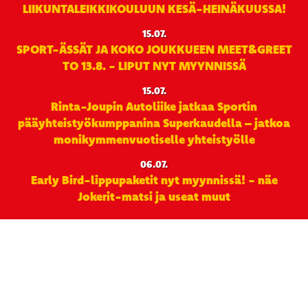
LIIKUNTALEIKKIKOULUUN KESÄ-HEINÄKUUSSA!
15.07.
SPORT-ÄSSÄT JA KOKO JOUKKUEEN MEET&GREET
TO 13.8. - LIPUT NYT MYYNNISSÄ
15.07.
Rinta-Joupin Autoliike jatkaa Sportin
pääyhteistyökumppanina Superkaudella – jatkoa
monikymmenvuotiselle yhteistyölle
06.07.
Early Bird-lippupaketit nyt myynnissä! - näe
Jokerit-matsi ja useat muut