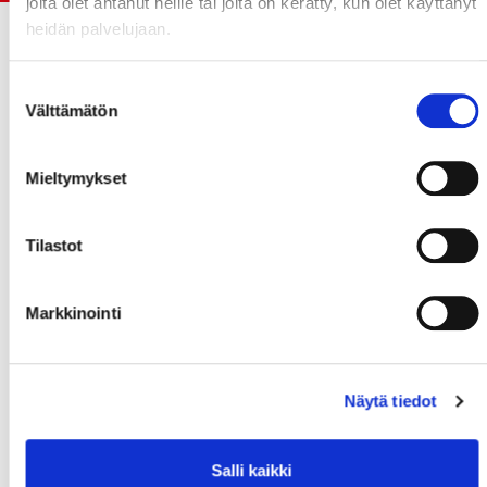
joita olet antanut heille tai joita on kerätty, kun olet käyttänyt
heidän palvelujaan.
Suostumuksen
Välttämätön
valinta
Mieltymykset
Tilastot
Markkinointi
Näytä tiedot
Salli kaikki