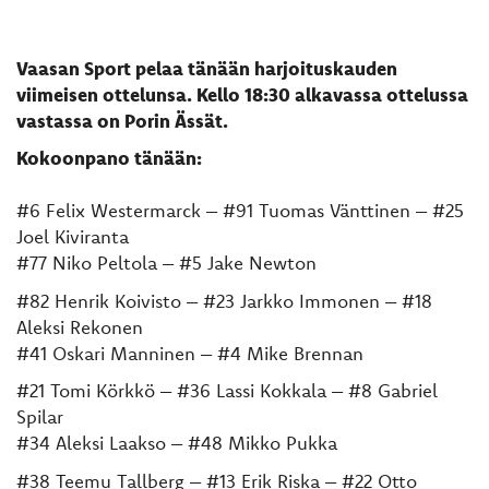
Vaasan Sport pelaa tänään harjoituskauden
viimeisen ottelunsa. Kello 18:30 alkavassa ottelussa
vastassa on Porin Ässät.
Kokoonpano tänään:
#6 Felix Westermarck – #91 Tuomas Vänttinen – #25
Joel Kiviranta
#77 Niko Peltola – #5 Jake Newton
#82 Henrik Koivisto – #23 Jarkko Immonen – #18
Aleksi Rekonen
#41 Oskari Manninen – #4 Mike Brennan
#21 Tomi Körkkö – #36 Lassi Kokkala – #8 Gabriel
Spilar
#34 Aleksi Laakso – #48 Mikko Pukka
#38 Teemu Tallberg – #13 Erik Riska – #22 Otto