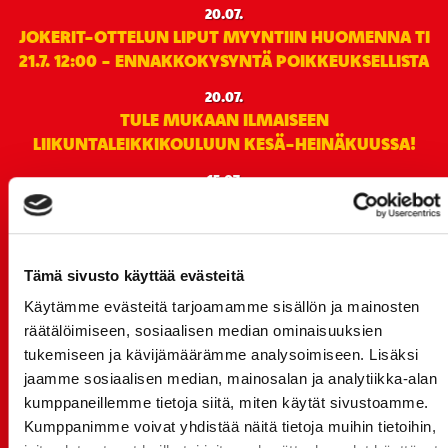
20.07.
JOKERIT-OTTELUN LIPUT MYYNTIIN HUOMENNA TI
21.7. 12:00 - ENNAKKOKYSYNTÄ POIKKEUKSELLISTA
20.07.
TULE MUKAAN ILMAISEEN
LIIKUNTALEIKKIKOULUUN KESÄ-HEINÄKUUSSA!
15.07.
SPORT-ÄSSÄT JA KOKO JOUKKUEEN MEET&GREET
TO 13.8. - LIPUT NYT MYYNNISSÄ
15.07.
Tämä sivusto käyttää evästeitä
Rinta-Joupin Autoliike jatkaa Sportin
pääyhteistyökumppanina Superkaudella – jatkoa
Käytämme evästeitä tarjoamamme sisällön ja mainosten
monikymmenvuotiselle yhteistyölle
räätälöimiseen, sosiaalisen median ominaisuuksien
tukemiseen ja kävijämäärämme analysoimiseen. Lisäksi
06.07.
jaamme sosiaalisen median, mainosalan ja analytiikka-alan
Early Bird-lippupaketit nyt myynnissä! - näe
kumppaneillemme tietoja siitä, miten käytät sivustoamme.
Jokerit-matsi ja useat muut
Kumppanimme voivat yhdistää näitä tietoja muihin tietoihin,