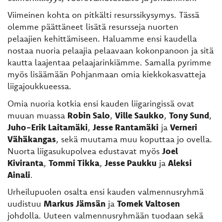
Viimeinen kohta on pitkälti resurssikysymys. Tässä
olemme päättäneet lisätä resursseja nuorten
pelaajien kehittämiseen. Haluamme ensi kaudella
nostaa nuoria pelaajia pelaavaan kokonpanoon ja sitä
kautta laajentaa pelaajarinkiämme. Samalla pyrimme
myös lisäämään Pohjanmaan omia kiekkokasvatteja
liigajoukkueessa.
Omia nuoria kotkia ensi kauden liigaringissä ovat
muuan muassa
Robin Salo
,
Ville Saukko
,
Tony Sund
,
Juho-Erik Laitamäki
,
Jesse Rantamäki
ja
Verneri
Vähäkangas
, sekä muutama muu koputtaa jo ovella.
Nuorta liigasukupolvea edustavat myös
Joel
Kiviranta
,
Tommi Tikka
,
Jesse Paukku
ja
Aleksi
Ainali
.
Urheilupuolen osalta ensi kauden valmennusryhmä
uudistuu
Markus Jämsän
ja
Tomek Valtosen
johdolla. Uuteen valmennusryhmään tuodaan sekä