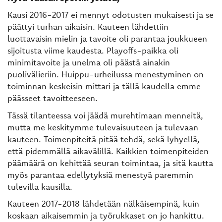
Kausi 2016-2017 ei mennyt odotusten mukaisesti ja se
päättyi turhan aikaisin. Kauteen lähdettiin
luottavaisin mielin ja tavoite oli parantaa joukkueen
sijoitusta viime kaudesta. Playoffs-paikka oli
minimitavoite ja unelma oli päästä ainakin
puolivälieriin. Huippu-urheilussa menestyminen on
toiminnan keskeisin mittari ja tällä kaudella emme
päässeet tavoitteeseen.
Tässä tilanteessa voi jäädä murehtimaan menneitä,
mutta me keskitymme tulevaisuuteen ja tulevaan
kauteen. Toimenpiteitä pitää tehdä, sekä lyhyellä,
että pidemmällä aikavälillä. Kaikkien toimenpiteiden
päämäärä on kehittää seuran toimintaa, ja sitä kautta
myös parantaa edellytyksiä menestyä paremmin
tulevilla kausilla.
Kauteen 2017-2018 lähdetään nälkäisempinä, kuin
koskaan aikaisemmin ja työrukkaset on jo hankittu.