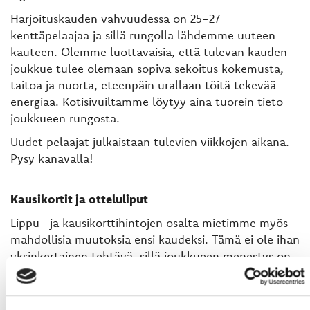
Harjoituskauden vahvuudessa on 25-27
kenttäpelaajaa ja sillä rungolla lähdemme uuteen
kauteen. Olemme luottavaisia, että tulevan kauden
joukkue tulee olemaan sopiva sekoitus kokemusta,
taitoa ja nuorta, eteenpäin urallaan töitä tekevää
energiaa. Kotisivuiltamme löytyy aina tuorein tieto
joukkueen rungosta.
Uudet pelaajat julkaistaan tulevien viikkojen aikana.
Pysy kanavalla!
Kausikortit ja otteluliput
Lippu- ja kausikorttihintojen osalta mietimme myös
mahdollisia muutoksia ensi kaudeksi. Tämä ei ole ihan
yksinkertainen tehtävä, sillä joukkueen menestys on
vähintään yhtä tärkeä ostokriteeri, kuin pelkkä hinta.
Kaikkia hintoja tullaan joka tapauksessa tarkistamaan