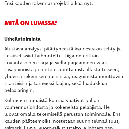
Ensi kauden rakennusprojekti alkaa nyt.
MITÄ ON LUVASSA?
Urheilutoiminta
Alustava analyysi päättyneestä kaudesta on tehty ja
keskiset asiat hahmoteltu. Liiga on erittäin
kovantasoinen sarja ja siellä pärjääminen vaatii
tasapainoista ja rentoa suorittamista illasta toiseen,
yhdessä tekemisen meininkiä, reagoimista muuttuviin
tilanteisiin ja tarpeeksi laajan, sekä laadukkaan
pelaajaringin.
Kolme ensimmäistä kohtaa vaativat paljon
valmennusjohdosta ja kokeneista pelaajista. He
luovat omalla tekemisellä perustan toiminnalle. Ensi
kauden pääteemoiksi nostetaan suunnitelmallisuus,
esimerkillisyys, vuorovaikutustaito ja johtaminen.