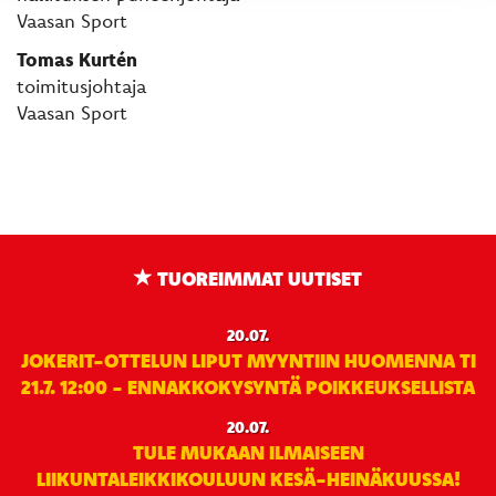
Vaasan Sport
Tomas Kurtén
toimitusjohtaja
Vaasan Sport
TUOREIMMAT UUTISET
20.07.
JOKERIT-OTTELUN LIPUT MYYNTIIN HUOMENNA TI
21.7. 12:00 - ENNAKKOKYSYNTÄ POIKKEUKSELLISTA
20.07.
TULE MUKAAN ILMAISEEN
LIIKUNTALEIKKIKOULUUN KESÄ-HEINÄKUUSSA!