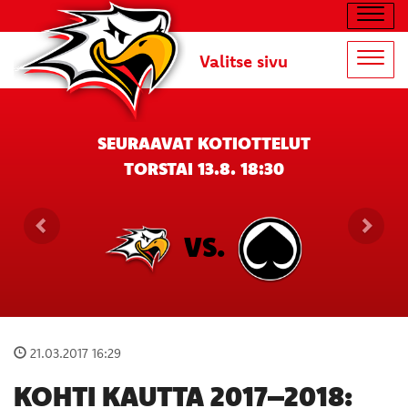
Navig
Valitse sivu
Navig
SEURAAVAT KOTIOTTELUT
TORSTAI 13.8. 18:30
VS.
21.03.2017 16:29
KOHTI KAUTTA 2017–2018: