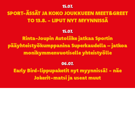
15.07.
SPORT-ÄSSÄT JA KOKO JOUKKUEEN MEET&GREET
TO 13.8. - LIPUT NYT MYYNNISSÄ
15.07.
Rinta-Joupin Autoliike jatkaa Sportin
pääyhteistyökumppanina Superkaudella – jatkoa
monikymmenvuotiselle yhteistyölle
06.07.
Early Bird-lippupaketit nyt myynnissä! - näe
Jokerit-matsi ja useat muut