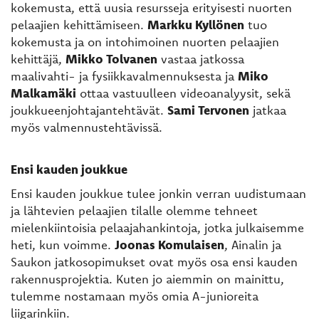
kokemusta, että uusia resursseja erityisesti nuorten
pelaajien kehittämiseen.
Markku Kyllönen
tuo
kokemusta ja on intohimoinen nuorten pelaajien
kehittäjä,
Mikko Tolvanen
vastaa jatkossa
maalivahti- ja fysiikkavalmennuksesta ja
Miko
Malkamäki
ottaa vastuulleen videoanalyysit, sekä
joukkueenjohtajantehtävät.
Sami Tervonen
jatkaa
myös valmennustehtävissä.
Ensi kauden joukkue
Ensi kauden joukkue tulee jonkin verran uudistumaan
ja lähtevien pelaajien tilalle olemme tehneet
mielenkiintoisia pelaajahankintoja, jotka julkaisemme
heti, kun voimme.
Joonas Komulaisen
, Ainalin ja
Saukon jatkosopimukset ovat myös osa ensi kauden
rakennusprojektia. Kuten jo aiemmin on mainittu,
tulemme nostamaan myös omia A-junioreita
liigarinkiin.