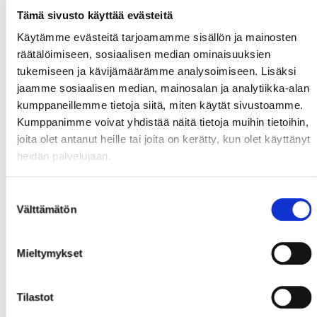
ja uudet kausikorttihinnat ja -tarjoukset julkaistaan
Tämä sivusto käyttää evästeitä
maaliskuun lopussa. Sport tarvitsee sinua jatkossakin
ja toivomme, että olet mukana tukemassa
Käytämme evästeitä tarjoamamme sisällön ja mainosten
liigajoukkuetta myös ensi kaudella.
räätälöimiseen, sosiaalisen median ominaisuuksien
tukemiseen ja kävijämäärämme analysoimiseen. Lisäksi
Ottelulippujen osalta emme ole vielä tehneet
jaamme sosiaalisen median, mainosalan ja analytiikka-alan
lopullisia päätöksiä, mutta myös irtolippujen hinnat
kumppaneillemme tietoja siitä, miten käytät sivustoamme.
tullaan tarkistamaan. Kausikortin ostaminen tulee
Kumppanimme voivat yhdistää näitä tietoja muihin tietoihin,
toki edelleen olemaan edullisempi vaihtoehto.
joita olet antanut heille tai joita on kerätty, kun olet käyttänyt
Hinnoittelun tavoite ensi kaudeksi on lisätä
heidän palvelujaan.
katsojamäärää muuan muassa lisäämällä
hintavaihtoehtoja ja tarkistamalla hintatasoa
Suostumuksen
lippukategoriakohtaisesti.
Välttämätön
valinta
Voimme jo tässä vaiheessa luvata, että joitakin
huipputarjouksia on tulossa pian!
Mieltymykset
Ottelutapahtuma
Tilastot
Ottelutapahtuman kehittämisessä on otettu askelia