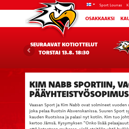
Sport Lounas
K
OSAKKAAKSI
KAU
SEURAAVAT KOTIOTTELUT
TORSTAI 13.8. 18:30
KIM NABB SPORTIIN, V
PÄÄYHTEISTYÖSOPIMUS
Vaasan Sport ja Kim Nabb ovat solmineet vuoden m
joka pelaa Ruotsin Alsvenskanissa. Suuren Sport
kauden Ruotsissa ja palasi nyt kotiin. Kim tuo jo
kertoo Jämsä. Kysymyksen "Onko lisää pelaajauuti
että katsotaan rauhassa, vielä etsitään yhtä hyök