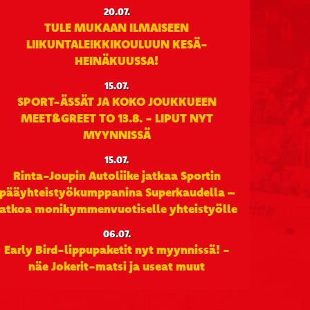
20.07.
TULE MUKAAN ILMAISEEN
LIIKUNTALEIKKIKOULUUN KESÄ-
HEINÄKUUSSA!
15.07.
SPORT-ÄSSÄT JA KOKO JOUKKUEEN
MEET&GREET TO 13.8. - LIPUT NYT
MYYNNISSÄ
15.07.
Rinta-Joupin Autoliike jatkaa Sportin
pääyhteistyökumppanina Superkaudella –
jatkoa monikymmenvuotiselle yhteistyölle
06.07.
Early Bird-lippupaketit nyt myynnissä! -
näe Jokerit-matsi ja useat muut