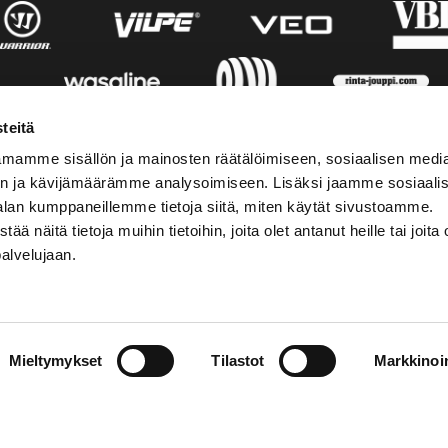
teitä
mamme sisällön ja mainosten räätälöimiseen, sosiaalisen medi
n ja kävijämäärämme analysoimiseen. Lisäksi jaamme sosiaali
alan kumppaneillemme tietoja siitä, miten käytät sivustoamme.
näitä tietoja muihin tietoihin, joita olet antanut heille tai joita 
palvelujaan.
STIEDOT
SOSIAALINEN MEDIA
Mieltymykset
Tilastot
Markkinoin
01 555 600
facebook
p@vaasansport.fi
twitter
instagram
t yhteystiedot
youtube
unnan yhteystiedot