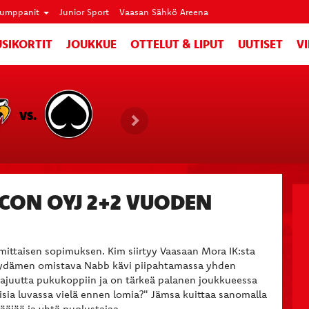
umppanit
Junior Sport
Vaasan Sähkö Areena
SIKORTIT
JOUKKUE
OTTELUT & LIPUT
UUTISET
V
VS.
ACON OYJ 2+2 VUODEN
ittaisen sopimuksen. Kim siirtyy Vaasaan Mora IK:sta
 sydämen omistava Nabb kävi piipahtamassa yhden
htajuutta pukukoppiin ja on tärkeä palanen joukkueessa
sia luvassa vielä ennen lomia?" Jämsa kuittaa sanomalla
kääjää ja yhtä puolustajaa.