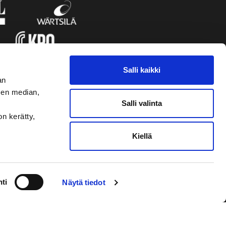
Salli kaikki
an
sen median,
Salli valinta
on kerätty,
Kiellä
VAASAN SPORT UUTISKIRJE
ti
Näytä tiedot