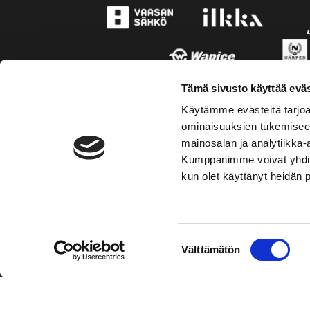
Tämä sivusto käyttää eväs
Käytämme evästeitä tarjoa
ominaisuuksien tukemisee
mainosalan ja analytiikka-
Kumppanimme voivat yhdistää 
kun olet käyttänyt heidän 
TOIMIPAIKKA
YHTEY
Suostumuksen
Välttämätön
Hockey-Team Vaasan Sport Oy
Puh: 02 
valinta
sportsho
Rinnakkaistie 1
65350 Vaasa
Laajemma
FINLAND
Henkilök