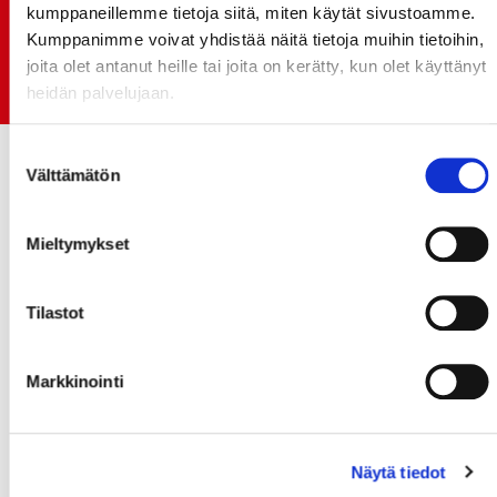
kumppaneillemme tietoja siitä, miten käytät sivustoamme.
06.07.
Kumppanimme voivat yhdistää näitä tietoja muihin tietoihin,
Early Bird-lippupaketit nyt myynnissä! - näe
joita olet antanut heille tai joita on kerätty, kun olet käyttänyt
Jokerit-matsi ja useat muut
heidän palvelujaan.
Suostumuksen
Välttämätön
valinta
Mieltymykset
Tilastot
Markkinointi
Näytä tiedot