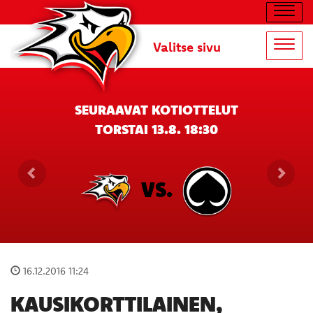
Navig
Valitse sivu
Navig
SEURAAVAT KOTIOTTELUT
TORSTAI 13.8. 18:30
VS.
16.12.2016 11:24
KAUSIKORTTILAINEN,