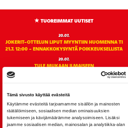
TUOREIMMAT UUTISET
20.07.
JOKERIT-OTTELUN LIPUT MYYNTIIN HUOMENNA TI
21.7. 12:00 - ENNAKKOKYSYNTÄ POIKKEUKSELLISTA
20.07.
TULE MUKAAN ILMAISEEN
LIIKUNTALEIKKIKOULUUN KESÄ-HEINÄKUUSSA!
15.07.
SPORT-ÄSSÄT JA KOKO JOUKKUEEN MEET&GREET
Tämä sivusto käyttää evästeitä
TO 13.8. - LIPUT NYT MYYNNISSÄ
Käytämme evästeitä tarjoamamme sisällön ja mainosten
15.07.
räätälöimiseen, sosiaalisen median ominaisuuksien
Rinta-Joupin Autoliike jatkaa Sportin
tukemiseen ja kävijämäärämme analysoimiseen. Lisäksi
pääyhteistyökumppanina Superkaudella – jatkoa
jaamme sosiaalisen median, mainosalan ja analytiikka-alan
monikymmenvuotiselle yhteistyölle