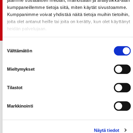
jaamme sosiaalisen median, mainosalan ja analytiikka-alan
monikymmenvuotiselle yhteistyölle
kumppaneillemme tietoja siitä, miten käytät sivustoamme.
Kumppanimme voivat yhdistää näitä tietoja muihin tietoihin,
06.07.
joita olet antanut heille tai joita on kerätty, kun olet käyttänyt
Early Bird-lippupaketit nyt myynnissä! - näe
heidän palvelujaan.
Jokerit-matsi ja useat muut
Suostumuksen
Välttämätön
valinta
Mieltymykset
Tilastot
Markkinointi
Näytä tiedot