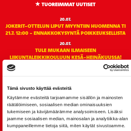
TUOREIMMAT UUTISET
20.07.
JOKERIT-OTTELUN LIPUT MYYNTIIN HUOMENNA TI
21.7. 12:00 - ENNAKKOKYSYNTÄ POIKKEUKSELLISTA
20.07.
TULE MUKAAN ILMAISEEN
LIIKUNTALEIKKIKOULUUN KESÄ-HEINÄKUUSSA!
15.07.
SPORT-ÄSSÄT JA KOKO JOUKKUEEN MEET&GREET
TO 13.8. - LIPUT NYT MYYNNISSÄ
Tämä sivusto käyttää evästeitä
15.07.
Käytämme evästeitä tarjoamamme sisällön ja mainosten
Rinta-Joupin Autoliike jatkaa Sportin
räätälöimiseen, sosiaalisen median ominaisuuksien
pääyhteistyökumppanina Superkaudella – jatkoa
tukemiseen ja kävijämäärämme analysoimiseen. Lisäksi
monikymmenvuotiselle yhteistyölle
jaamme sosiaalisen median, mainosalan ja analytiikka-alan
06.07.
kumppaneillemme tietoja siitä, miten käytät sivustoamme.
Early Bird-lippupaketit nyt myynnissä! - näe