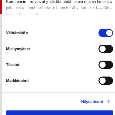
Kumppanimme voivat yhdistää näitä tietoja muihin tietoihin,
Jokerit-matsi ja useat muut
joita olet antanut heille tai joita on kerätty, kun olet käyttänyt
heidän palvelujaan.
Suostumuksen
Välttämätön
valinta
Mieltymykset
Tilastot
Markkinointi
Näytä tiedot