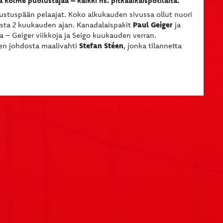
ä kolme puolustajaa – kaikki ns. pitkäaikaispotilaita.
lustuspään pelaajat. Koko alkukauden sivussa ollut nuori
Paul Geiger
ista 2 kuukauden ajan. Kanadalaispakit
ja
 – Geiger viikkoja ja Seigo kuukauden verran.
Stefan Stéen
en johdosta maalivahti
, jonka tilannetta