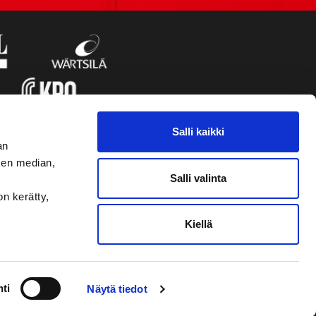
Salli kaikki
an
sen median,
Salli valinta
on kerätty,
Kiellä
VAASAN SPORT UUTISKIRJE
ti
Näytä tiedot