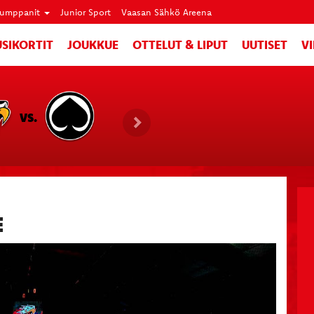
umppanit
Junior Sport
Vaasan Sähkö Areena
SIKORTIT
JOUKKUE
OTTELUT & LIPUT
UUTISET
V
VS.
E