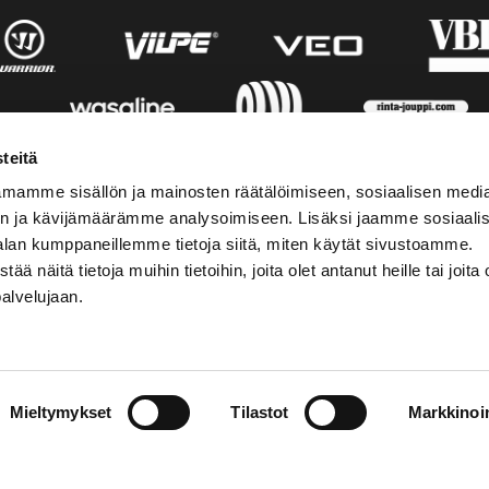
teitä
mamme sisällön ja mainosten räätälöimiseen, sosiaalisen medi
n ja kävijämäärämme analysoimiseen. Lisäksi jaamme sosiaali
alan kumppaneillemme tietoja siitä, miten käytät sivustoamme.
näitä tietoja muihin tietoihin, joita olet antanut heille tai joita 
palvelujaan.
STIEDOT
SOSIAALINEN MEDIA
Mieltymykset
Tilastot
Markkinoin
01 555 600
facebook
p@vaasansport.fi
twitter
instagram
t yhteystiedot
youtube