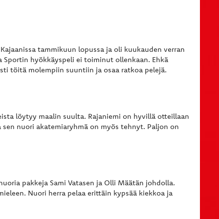
 Kajaanissa tammikuun lopussa ja oli kuukauden verran
a Sportin hyökkäyspeli ei toiminut ollenkaan. Ehkä
sti töitä molempiin suuntiin ja osaa ratkoa pelejä.
sta löytyy maalin suulta. Rajaniemi on hyvillä otteillaan
a sen nuori akatemiaryhmä on myös tehnyt. Paljon on
nuoria pakkeja Sami Vatasen ja Olli Määtän johdolla.
eleen. Nuori herra pelaa erittäin kypsää kiekkoa ja