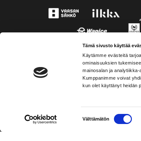
Tämä sivusto käyttää eväs
Käytämme evästeitä tarjoa
ominaisuuksien tukemisee
mainosalan ja analytiikka-
Kumppanimme voivat yhdistää 
kun olet käyttänyt heidän 
TOIMIPAIKKA
YHTEY
Suostumuksen
Välttämätön
Hockey-Team Vaasan Sport Oy
Puh: 02 
valinta
sportsho
Rinnakkaistie 1
65350 Vaasa
Laajemma