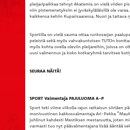
pleijaripaikkaa tehnyt Akatemia on vielä viiden pi
niin pistemenetyksiin ei jyväskyläläisillä ole vara
kaikkensa kehiin Kuparisaaressa. Nuori ja taitava 
Sportilla on vielä sauma ottaa runkosarjan paalupaik
peleistä sekä myös vahvakuntoisen TUTOn konttaam
myös kohta ovella oleviin pleijareihin, joissa on 
uusi valmennus ja koko kotkaryhmä tarvitsee
SEURAA NÄITÄ!
SPORT Valmentaja PAJULUOMA A-P
Sport teki viime viikolla rajun ratkaisun siirtäen p
monivuotinen kakkosvalmentaja Ari-Pekka ”Mauk
juhlinut kahdesti Mestiksen mestaruutta, joten mie
varmasti tuo nyt päävalmentajana lisää ääntää sek