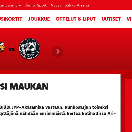
umppanit
Junior Sport
Vaasan Sähkö Areena
SIKORTIT
JOUKKUE
OTTELUT & LIPUT
UUTISET
V
VS.
KSI MAUKAN
lullla JYP-Akatemiaa vastaan. Runkosarjan toiseksi
kyttäjänä nähdään ensimmäistä kertaa kotihallissa Ari-