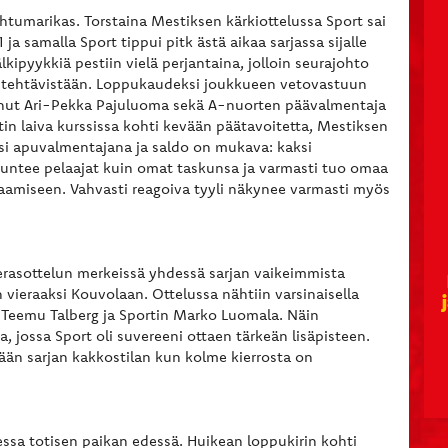
ahtumarikas. Torstaina Mestiksen kärkiottelussa Sport sai
a samalla Sport tippui pitk ästä aikaa sarjassa sijalle
lkipyykkiä pestiin vielä perjantaina, jolloin seurajohto
 tehtävistään. Loppukaudeksi joukkueen vetovastuun
inut Ari-Pekka Pajuluoma sekä A-nuorten päävalmentaja
in laiva kurssissa kohti kevään päätavoitetta, Mestiksen
si apuvalmentajana ja saldo on mukava: kaksi
untee pelaajat kuin omat taskunsa ja varmasti tuo omaa
aamiseen. Vahvasti reagoiva tyyli näkynee varmasti myös
erasottelun merkeissä yhdessä sarjan vaikeimmista
vieraaksi Kouvolaan. Ottelussa nähtiin varsinaisella
n Teemu Talberg ja Sportin Marko Luomala. Näin
, jossa Sport oli suvereeni ottaen tärkeän lisäpisteen.
tään sarjan kakkostilan kun kolme kierrosta on
ssa totisen paikan edessä. Huikean loppukirin kohti