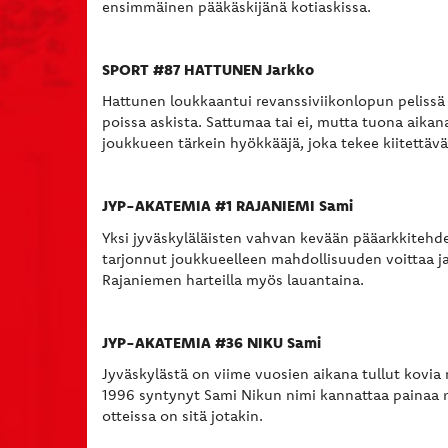
ensimmäinen pääkäskijänä kotiaskissa.
SPORT #87 HATTUNEN Jarkko
Hattunen loukkaantui revanssiviikonlopun pelissä
poissa askista. Sattumaa tai ei, mutta tuona aikan
joukkueen tärkein hyökkääjä, joka tekee kiitettävä
JYP-AKATEMIA #1 RAJANIEMI Sami
Yksi jyväskyläläisten vahvan kevään pääarkkitehdei
tarjonnut joukkueelleen mahdollisuuden voittaa j
Rajaniemen harteilla myös lauantaina.
JYP-AKATEMIA #36 NIKU Sami
Jyväskylästä on viime vuosien aikana tullut kovia 
1996 syntynyt Sami Nikun nimi kannattaa painaa mi
otteissa on sitä jotakin.