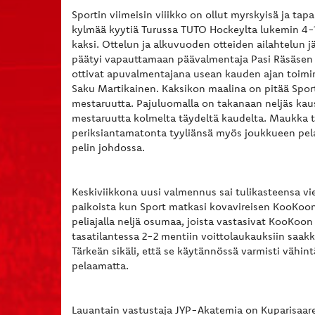
Sportin viimeisin viiikko on ollut myrskyisä ja tap
kylmää kyytiä Turussa TUTO Hockeylta lukemin 4-1 j
kaksi. Ottelun ja alkuvuoden otteiden ailahtelun jä
päätyi vapauttamaan päävalmentaja Pasi Räsäsen
ottivat apuvalmentajana usean kauden ajan toim
Saku Martikainen. Kaksikon maalina on pitää Sport
mestaruutta. Pajuluomalla on takanaan neljäs kau
mestaruutta kolmelta täydeltä kaudelta. Maukka t
periksiantamatonta tyyliänsä myös joukkueen pel
pelin johdossa.
Keskiviikkona uusi valmennus sai tulikasteensa vi
paikoista kun Sport matkasi kovavireisen KooKoon 
peliajalla neljä osumaa, joista vastasivat KooKoo
tasatilantessa 2-2 mentiin voittolaukauksiin saakka
Tärkeän sikäli, että se käytännössä varmisti vähin
pelaamatta.
Lauantain vastustaja JYP-Akatemia on Kuparisaare