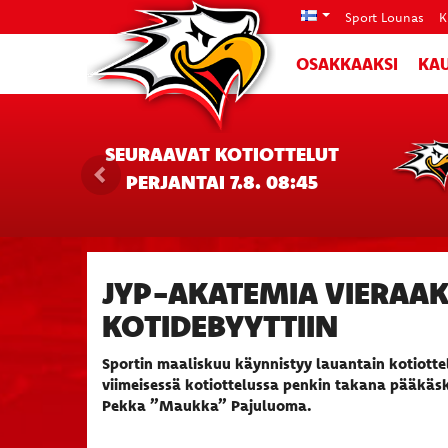
Sport Lounas
K
OSAKKAAKSI
KAU
SEURAAVAT KOTIOTTELUT
PERJANTAI 7.8. 08:45
JYP-AKATEMIA VIERAA
KOTIDEBYYTTIIN
Sportin maaliskuu käynnistyy lauantain kotiotte
viimeisessä kotiottelussa penkin takana pääkäs
Pekka ”Maukka” Pajuluoma.