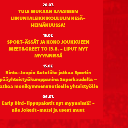
20.07.
TULE MUKAAN ILMAISEEN
LIIKUNTALEIKKIKOULUUN KESÄ-
HEINÄKUUSSA!
15.07.
SPORT-ÄSSÄT JA KOKO JOUKKUEEN
MEET&GREET TO 13.8. - LIPUT NYT
MYYNNISSÄ
15.07.
Rinta-Joupin Autoliike jatkaa Sportin
pääyhteistyökumppanina Superkaudella –
jatkoa monikymmenvuotiselle yhteistyölle
06.07.
Early Bird-lippupaketit nyt myynnissä! -
näe Jokerit-matsi ja useat muut