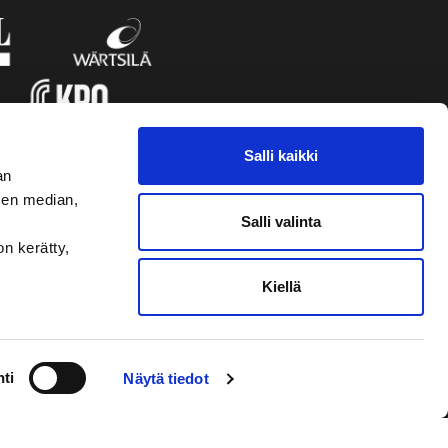
Salli kaikki
an
sen median,
Salli valinta
on kerätty,
Kiellä
VAASAN SPORT UUTISKIRJE
ti
Näytä tiedot