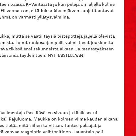
steen päässä K-Vantaasta ja kun pelejä on jäljellä kolme
a. Eli varmaa on, että Jukka Ahvenjärven suojatit antavat
ryhmä on varmasti yllätysvalmiina.
ka, mutta se vaatii täysiä pistepotteja jäljellä olevista
ista. Loput runkosarjan pelit valmistavat joukkuetta
oltava tikissä ensi sekunneista alkaen. Ja menestyäkseen
 kotiyleisönsä täyden tuen. NYT TAISTELLAAN!
äävalmentaja Pasi Räsäsen sivuun ja tilalle astui
ka” Pajuluoma. Maukka on kolmen viime kauden aikana
s tietää mitä siihen tarvitaan. Tuntee pelaajat ja
ä vahvaa reagointia vaihtoaitioon. Lauantain peli