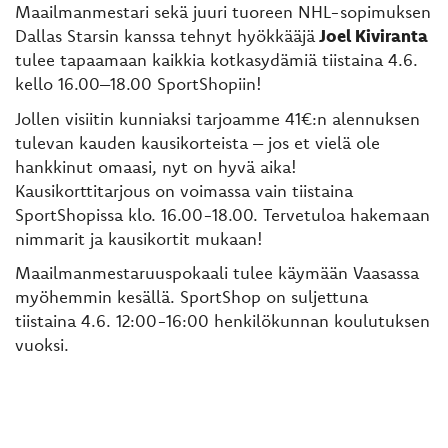
Maailmanmestari sekä juuri tuoreen NHL-sopimuksen
Dallas Starsin kanssa tehnyt hyökkääjä
Joel Kiviranta
tulee tapaamaan kaikkia kotkasydämiä tiistaina 4.6.
kello 16.00–18.00 SportShopiin!
Jollen visiitin kunniaksi tarjoamme 41€:n alennuksen
tulevan kauden kausikorteista – jos et vielä ole
hankkinut omaasi, nyt on hyvä aika!
Kausikorttitarjous on voimassa vain tiistaina
SportShopissa klo. 16.00-18.00. Tervetuloa hakemaan
nimmarit ja kausikortit mukaan!
Maailmanmestaruuspokaali tulee käymään Vaasassa
myöhemmin kesällä. SportShop on suljettuna
tiistaina 4.6. 12:00-16:00 henkilökunnan koulutuksen
vuoksi.