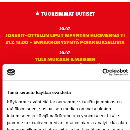
TUOREIMMAT UUTISET
20.07.
JOKERIT-OTTELUN LIPUT MYYNTIIN HUOMENNA TI
21.7. 12:00 - ENNAKKOKYSYNTÄ POIKKEUKSELLISTA
20.07.
TULE MUKAAN ILMAISEEN
LIIKUNTALEIKKIKOULUUN KESÄ-HEINÄKUUSSA!
15.07.
SPORT-ÄSSÄT JA KOKO JOUKKUEEN MEET&GREET
TO 13.8. - LIPUT NYT MYYNNISSÄ
Tämä sivusto käyttää evästeitä
15.07.
Käytämme evästeitä tarjoamamme sisällön ja mainosten
Rinta-Joupin Autoliike jatkaa Sportin
räätälöimiseen, sosiaalisen median ominaisuuksien
pääyhteistyökumppanina Superkaudella – jatkoa
tukemiseen ja kävijämäärämme analysoimiseen. Lisäksi
monikymmenvuotiselle yhteistyölle
jaamme sosiaalisen median, mainosalan ja analytiikka-alan
kumppaneillemme tietoja siitä, miten käytät sivustoamme.