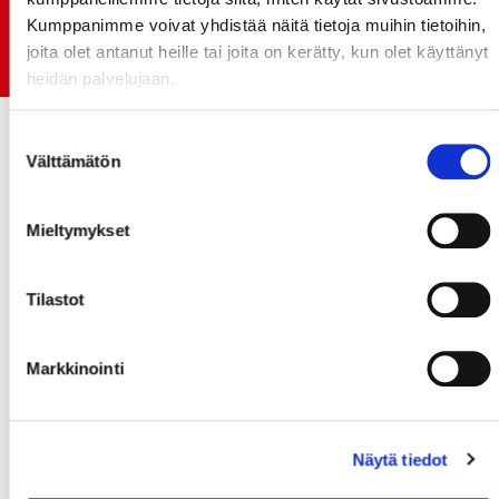
06.07.
Kumppanimme voivat yhdistää näitä tietoja muihin tietoihin,
Early Bird-lippupaketit nyt myynnissä! - näe
joita olet antanut heille tai joita on kerätty, kun olet käyttänyt
Jokerit-matsi ja useat muut
heidän palvelujaan.
Suostumuksen
Välttämätön
valinta
Mieltymykset
Tilastot
Markkinointi
Näytä tiedot