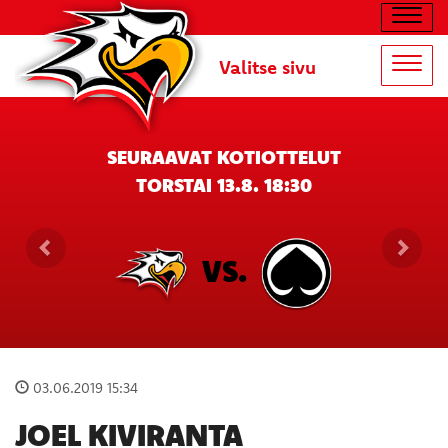
Navig
Valitse sivu
Navig
SEURAAVAT KOTIOTTELUT
TORSTAI 13.8. 18:30
VS.
03.06.2019 15:34
JOEL KIVIRANTA