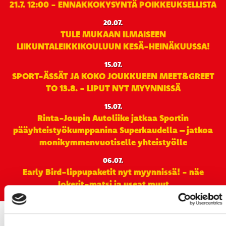
21.7. 12:00 - ENNAKKOKYSYNTÄ POIKKEUKSELLISTA
20.07.
TULE MUKAAN ILMAISEEN
LIIKUNTALEIKKIKOULUUN KESÄ-HEINÄKUUSSA!
15.07.
SPORT-ÄSSÄT JA KOKO JOUKKUEEN MEET&GREET
TO 13.8. - LIPUT NYT MYYNNISSÄ
15.07.
Rinta-Joupin Autoliike jatkaa Sportin
pääyhteistyökumppanina Superkaudella – jatkoa
monikymmenvuotiselle yhteistyölle
06.07.
Early Bird-lippupaketit nyt myynnissä! - näe
Jokerit-matsi ja useat muut