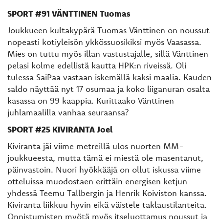
SPORT #91 VÄNTTINEN Tuomas
Joukkueen kultakypärä Tuomas Vänttinen on noussut
nopeasti kotiyleisön ykkössuosikiksi myös Vaasassa.
Mies on tuttu myös illan vastustajalle, sillä Vänttinen
pelasi kolme edellistä kautta HPK:n riveissä. Oli
tulessa SaiPaa vastaan iskemällä kaksi maalia. Kauden
saldo näyttää nyt 17 osumaa ja koko liiganuran osalta
kasassa on 99 kaappia. Kurittaako Vänttinen
juhlamaalilla vanhaa seuraansa?
SPORT #25 KIVIRANTA Joel
Kiviranta jäi viime metreillä ulos nuorten MM-
joukkueesta, mutta tämä ei miestä ole masentanut,
päinvastoin. Nuori hyökkääjä on ollut iskussa viime
otteluissa muodostaen erittäin energisen ketjun
yhdessä Teemu Tallbergin ja Henrik Koiviston kanssa.
Kiviranta liikkuu hyvin eikä väistele taklaustilanteita.
Onnistumisten myötä myös itseluottamus noussut ja