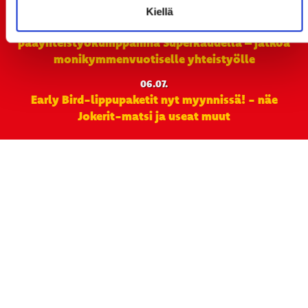
15.07.
Kiellä
Rinta-Joupin Autoliike jatkaa Sportin
pääyhteistyökumppanina Superkaudella – jatkoa
monikymmenvuotiselle yhteistyölle
06.07.
Early Bird-lippupaketit nyt myynnissä! - näe
Jokerit-matsi ja useat muut