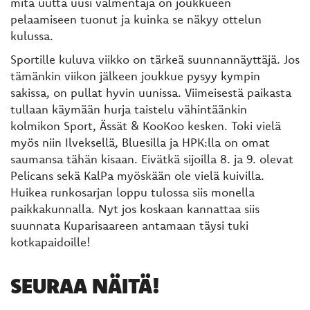
mitä uutta uusi valmentaja on joukkueen
pelaamiseen tuonut ja kuinka se näkyy ottelun
kulussa.
Sportille kuluva viikko on tärkeä suunnannäyttäjä. Jos
tämänkin viikon jälkeen joukkue pysyy kympin
sakissa, on pullat hyvin uunissa. Viimeisestä paikasta
tullaan käymään hurja taistelu vähintäänkin
kolmikon Sport, Ässät & KooKoo kesken. Toki vielä
myös niin Ilveksellä, Bluesilla ja HPK:lla on omat
saumansa tähän kisaan. Eivätkä sijoilla 8. ja 9. olevat
Pelicans sekä KalPa myöskään ole vielä kuivilla.
Huikea runkosarjan loppu tulossa siis monella
paikkakunnalla. Nyt jos koskaan kannattaa siis
suunnata Kuparisaareen antamaan täysi tuki
kotkapaidoille!
SEURAA NÄITÄ!