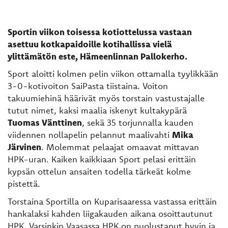
Sportin viikon toisessa kotiottelussa vastaan
asettuu kotkapaidoille kotihallissa vielä
ylittämätön este, Hämeenlinnan Pallokerho.
Sport aloitti kolmen pelin viikon ottamalla tyylikkään
3-0-kotivoiton SaiPasta tiistaina. Voiton
takuumiehinä häärivät myös torstain vastustajalle
tutut nimet, kaksi maalia iskenyt kultakypärä
Tuomas Vänttinen
, sekä 35 torjunnalla kauden
viidennen nollapelin pelannut maalivahti
Mika
Järvinen
. Molemmat pelaajat omaavat mittavan
HPK-uran. Kaiken kaikkiaan Sport pelasi erittäin
kypsän ottelun ansaiten todella tärkeät kolme
pistettä.
Torstaina Sportilla on Kuparisaaressa vastassa erittäin
hankalaksi kahden liigakauden aikana osoittautunut
HPK. Varsinkin Vaasassa HPK on puolustanut hyvin ja