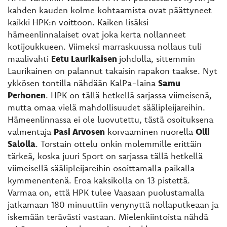
kahden kauden kolme kohtaamista ovat päättyneet
kaikki HPK:n voittoon. Kaiken lisäksi
hämeenlinnalaiset ovat joka kerta nollanneet
kotijoukkueen. Viimeksi marraskuussa nollaus tuli
maalivahti
Eetu Laurikaisen
johdolla, sittemmin
Laurikainen on palannut takaisin rapakon taakse. Nyt
ykkösen tontilla nähdään KalPa-laina
Samu
Perhonen
. HPK on tällä hetkellä sarjassa viimeisenä,
mutta omaa vielä mahdollisuudet säälipleijareihin.
Hämeenlinnassa ei ole luovutettu, tästä osoituksena
valmentaja
Pasi Arvosen
korvaaminen nuorella
Olli
Salolla
. Torstain ottelu onkin molemmille erittäin
tärkeä, koska juuri Sport on sarjassa tällä hetkellä
viimeisellä säälipleijareihin osoittamalla paikalla
kymmenentenä. Eroa kaksikolla on 13 pistettä.
Varmaa on, että HPK tulee Vaasaan puolustamalla
jatkamaan 180 minuuttiin venynyttä nollaputkeaan ja
iskemään terävästi vastaan. Mielenkiintoista nähdä