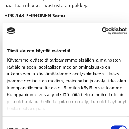
haastaa rohkeasti vastustajan pakkeja.
HPK #43 PERHONEN Samu
HPK on käynyt Vaasassa kahden kauden aikana
kolmesti ja joka kerta maalivahti on nollannut
Sportin. Viimeksi marraskuussa 0-2 voiton
takuumiehenä hääri Eetu Laurikainen. Nyt
Tämä sivusto käyttää evästeitä
Laurikainen on palannut rapakon taakse ja nyt
ykkösenä on häärinyt Kalpa-laina Perhonen. Jatkaako
Käytämme evästeitä tarjoamamme sisällön ja mainosten
Perhonen HPK:n putkea vai katkeaako se
räätälöimiseen, sosiaalisen median ominaisuuksien
Kuparisaaren torstai-illassa?
tukemiseen ja kävijämäärämme analysoimiseen. Lisäksi
jaamme sosiaalisen median, mainosalan ja analytiikka-alan
HPK #33 POLAK Vojtech
kumppaneillemme tietoja siitä, miten käytät sivustoamme.
Tšekkihyökkääjä Vojtech Polak siirtyi suurin odotuksin
Kumppanimme voivat yhdistää näitä tietoja muihin tietoihin,
Ilveksestä Hämeenlinnaan. Alkukausi oli tahmea,
joita olet antanut heille tai joita on kerätty, kun olet käyttänyt
mutta pikkuhiljaa on Polak päässyt hyvin peliin
heidän palvelujaan.
mukaan ja on viime otteluissa ollut yksi joukkueensa
parhaista pelaajista. Isokokoiseksi yllättävän taitava
Suostumuksen
pelaaja, joka uskaltaa ajaa myös maalille.