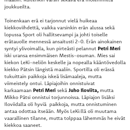
joukkueilta.
Toinenkaan erä ei tarjonnut vielä huikeaa
kiekkoviihdettä, vaikka varsinkin erän alussa sekä
lopussa Sport oli hallitsevampi ja johti toiselle
erätauolle mennessä ansaitusti 2-0. Erän ainokainen
syntyi ylivoimalla, kun pirteästi pelannut
Petri Meri
iski uransa ensimmäisen Mestis-osuman. Mies sai
kiekon LeKi-neliön keskelle ja nopealla kääntövedolla
kiekko Pätsin längistä maaliin. Sportilla oli erässä
tukuittain paikkoja iskeä lisämaaleja, mutta
viimeistely ontui. Läpiajoihin onnistuivat
karkaamaan
Petri
Meri
sekä
Juho Iloviita,
mutta
Mikko Pätsi onnistui torjunnoissa. Läpiajon lisäksi
Iloviidalla oli hyviä paikkoja, mutta onnistuminen
antaa odottaa itseään. Myös LeKi:llä oli muutama
vaarallinen tilanne, mutta tolppaa lähemmäs he eivät
kiekkoa saaneet.