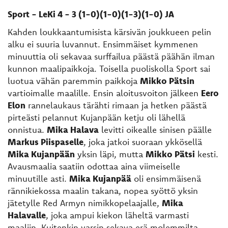
Sport - LeKi 4 - 3 (1-0)(1-0)(1-3)(1-0) JA
Kahden loukkaantumisista kärsivän joukkueen pelin
alku ei suuria luvannut. Ensimmäiset kymmenen
minuuttia oli sekavaa surffailua päästä päähän ilman
kunnon maalipaikkoja. Toisella puoliskolla Sport sai
luotua vähän paremmin paikkoja
Mikko Pätsin
vartioimalle maalille. Ensin aloitusvoiton jälkeen
Eero
Elon
rannelaukaus tärähti rimaan ja hetken päästä
pirteästi pelannut Kujanpään ketju oli lähellä
onnistua.
Mika Halava
levitti oikealle sinisen päälle
Markus Piispaselle
, joka jatkoi suoraan ykkösellä
Mika Kujanpään
yksin läpi, mutta
Mikko Pätsi
kesti.
Avausmaalia saatiin odottaa aina viimeiselle
minuutille asti.
Mika Kujanpää
oli ensimmäisenä
rännikiekossa maalin takana, nopea syöttö yksin
jätetylle Red Armyn nimikkopelaajalle,
Mika
Halavalle
, joka ampui kiekon läheltä varmasti
maaliin. Kuitenkin varsin sekava erä molemmilta