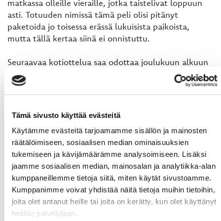
matkassa olleille vieraille, jotka taistelivat loppuun
asti. Totuuden nimissä tämä peli olisi pitänyt
paketoida jo toisessa erässä lukuisista paikoista,
mutta tällä kertaa siinä ei onnistuttu.
Seuraavaa kotiottelua saa odottaa joulukuun alkuun
saakka, kun 01.12. vieraaksi saapuu SaPKo. Tuota
ennen Sportilla on 3 vierasottelua järjestyksessä HCK,
TUTO Hockey ja KooKoo.
Tämä sivusto käyttää evästeitä
Palkitut pelaajat:
Käytämme evästeitä tarjoamamme sisällön ja mainosten
räätälöimiseen, sosiaalisen median ominaisuuksien
Tomi Pekkala, Sport - Veikkauksen Kultainen kypärä 1
tukemiseen ja kävijämäärämme analysoimiseen. Lisäksi
Olli Palola, LeKi - Veikkauksen Kultainen kypärä 1
jaamme sosiaalisen median, mainosalan ja analytiikka-alan
kumppaneillemme tietoja siitä, miten käytät sivustoamme.
Kumppanimme voivat yhdistää näitä tietoja muihin tietoihin,
Teksti: Taneli Jokela
joita olet antanut heille tai joita on kerätty, kun olet käyttänyt
heidän palvelujaan.
Kuvat: Michael Nyby