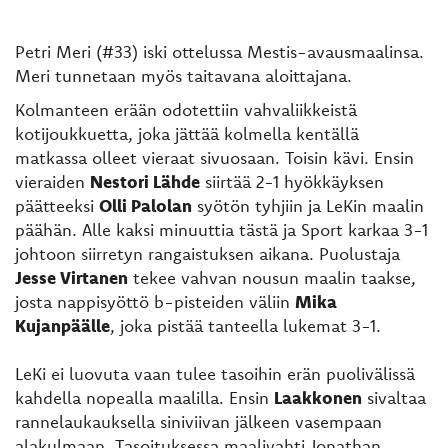
Petri Meri (#33) iski ottelussa Mestis-avausmaalinsa.
Meri tunnetaan myös taitavana aloittajana.
Kolmanteen erään odotettiin vahvaliikkeistä
kotijoukkuetta, joka jättää kolmella kentällä
matkassa olleet vieraat sivuosaan. Toisin kävi. Ensin
vieraiden
Nestori Lähde
siirtää 2-1 hyökkäyksen
päätteeksi
Olli Palolan
syötön tyhjiin ja LeKin maalin
päähän. Alle kaksi minuuttia tästä ja Sport karkaa 3-1
johtoon siirretyn rangaistuksen aikana. Puolustaja
Jesse Virtanen
tekee vahvan nousun maalin taakse,
josta nappisyöttö b-pisteiden väliin
Mika
Kujanpäälle
, joka pistää tanteella lukemat 3-1.
LeKi ei luovuta vaan tulee tasoihin erän puolivälissä
kahdella nopealla maalilla. Ensin
Laakkonen
sivaltaa
rannelaukauksella siniviivan jälkeen vasempaan
alakulmaan. Tasoituksessa maalivahti Jonathan