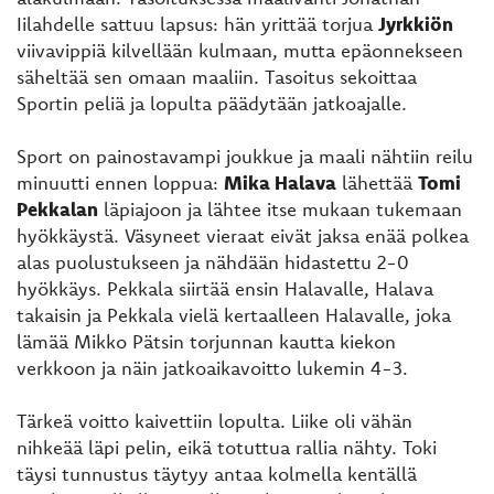
Iilahdelle sattuu lapsus: hän yrittää torjua
Jyrkkiön
viivavippiä kilvellään kulmaan, mutta epäonnekseen
säheltää sen omaan maaliin. Tasoitus sekoittaa
Sportin peliä ja lopulta päädytään jatkoajalle.
Sport on painostavampi joukkue ja maali nähtiin reilu
minuutti ennen loppua:
Mika Halava
lähettää
Tomi
Pekkalan
läpiajoon ja lähtee itse mukaan tukemaan
hyökkäystä. Väsyneet vieraat eivät jaksa enää polkea
alas puolustukseen ja nähdään hidastettu 2-0
hyökkäys. Pekkala siirtää ensin Halavalle, Halava
takaisin ja Pekkala vielä kertaalleen Halavalle, joka
lämää Mikko Pätsin torjunnan kautta kiekon
verkkoon ja näin jatkoaikavoitto lukemin 4-3.
Tärkeä voitto kaivettiin lopulta. Liike oli vähän
nihkeää läpi pelin, eikä totuttua rallia nähty. Toki
täysi tunnustus täytyy antaa kolmella kentällä