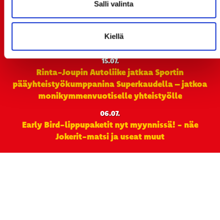
LIIKUNTALEIKKIKOULUUN KESÄ-HEINÄKUUSSA!
Salli valinta
15.07.
SPORT-ÄSSÄT JA KOKO JOUKKUEEN MEET&GREET
Kiellä
TO 13.8. - LIPUT NYT MYYNNISSÄ
15.07.
Rinta-Joupin Autoliike jatkaa Sportin
pääyhteistyökumppanina Superkaudella – jatkoa
monikymmenvuotiselle yhteistyölle
06.07.
Early Bird-lippupaketit nyt myynnissä! - näe
Jokerit-matsi ja useat muut