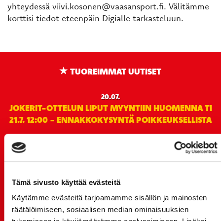
yhteydessä viivi.kosonen@vaasansport.fi. Välitämme
korttisi tiedot eteenpäin Digialle tarkasteluun.
TUOREIMMAT UUTISET
20.07.
JOKERIT-OTTELUN LIPUT MYYNTIIN HUOMENNA TI
21.7. 12:00 - ENNAKKOKYSYNTÄ POIKKEUKSELLISTA
20.07.
TULE MUKAAN ILMAISEEN
LIIKUNTALEIKKIKOULUUN KESÄ-HEINÄKUUSSA!
15.07.
Tämä sivusto käyttää evästeitä
SPORT-ÄSSÄT JA KOKO JOUKKUEEN MEET&GREET
Käytämme evästeitä tarjoamamme sisällön ja mainosten
TO 13.8. - LIPUT NYT MYYNNISSÄ
räätälöimiseen, sosiaalisen median ominaisuuksien
15.07.