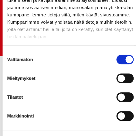
tukemiseen ja kävijämäärämme analysoimiseen. Lisäksi
Rinta-Joupin Autoliike jatkaa Sportin
jaamme sosiaalisen median, mainosalan ja analytiikka-alan
pääyhteistyökumppanina Superkaudella – jatkoa
kumppaneillemme tietoja siitä, miten käytät sivustoamme.
monikymmenvuotiselle yhteistyölle
Kumppanimme voivat yhdistää näitä tietoja muihin tietoihin,
joita olet antanut heille tai joita on kerätty, kun olet käyttänyt
06.07.
heidän palvelujaan.
Early Bird-lippupaketit nyt myynnissä! - näe
Jokerit-matsi ja useat muut
Suostumuksen
Välttämätön
valinta
Mieltymykset
Tilastot
Markkinointi