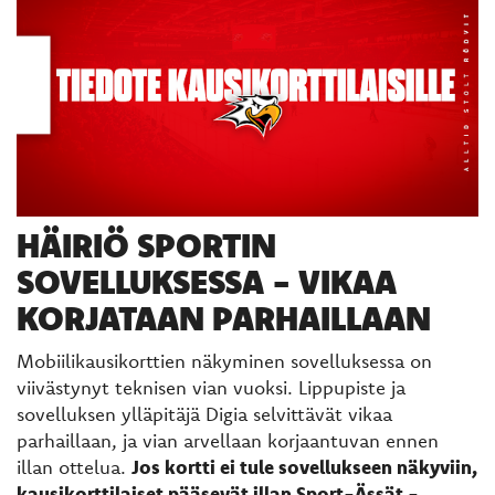
HÄIRIÖ SPORTIN
SOVELLUKSESSA - VIKAA
KORJATAAN PARHAILLAAN
Mobiilikausikorttien näkyminen sovelluksessa on
viivästynyt teknisen vian vuoksi. Lippupiste ja
sovelluksen ylläpitäjä Digia selvittävät vikaa
parhaillaan, ja vian arvellaan korjaantuvan ennen
illan ottelua.
Jos kortti ei tule sovellukseen näkyviin,
kausikorttilaiset pääsevät illan Sport-Ässät -