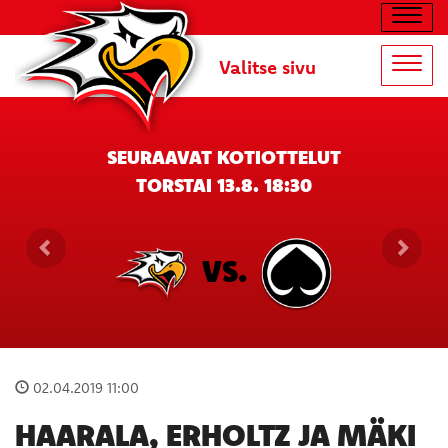
Navig
Valitse sivu
Navig
SEURAAVAT KOTIOTTELUT
TORSTAI 13.8. 18:30
VS.
02.04.2019 11:00
HAARALA, ERHOLTZ JA MÄKI