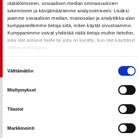
SPORT-ÄSSÄT JA KOKO JOUKKUEEN MEET&GREET
räätälöimiseen, sosiaalisen median ominaisuuksien
TO 13.8. - LIPUT NYT MYYNNISSÄ
tukemiseen ja kävijämäärämme analysoimiseen. Lisäksi
jaamme sosiaalisen median, mainosalan ja analytiikka-alan
15.07.
kumppaneillemme tietoja siitä, miten käytät sivustoamme.
Rinta-Joupin Autoliike jatkaa Sportin
Kumppanimme voivat yhdistää näitä tietoja muihin tietoihin,
pääyhteistyökumppanina Superkaudella – jatkoa
joita olet antanut heille tai joita on kerätty, kun olet käyttänyt
monikymmenvuotiselle yhteistyölle
heidän palvelujaan.
06.07.
Early Bird-lippupaketit nyt myynnissä! - näe
Suostumuksen
Jokerit-matsi ja useat muut
Välttämätön
valinta
Mieltymykset
Tilastot
Markkinointi