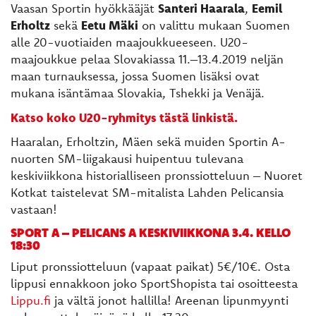
Vaasan Sportin hyökkääjät
Santeri Haarala
,
Eemil
Erholtz
sekä
Eetu Mäki
on valittu mukaan Suomen
alle 20-vuotiaiden maajoukkueeseen. U20-
maajoukkue pelaa Slovakiassa 11.–13.4.2019 neljän
maan turnauksessa, jossa Suomen lisäksi ovat
mukana isäntämaa Slovakia, Tshekki ja Venäjä.
Katso koko U20-ryhmitys tästä linkistä.
Haaralan, Erholtzin, Mäen sekä muiden Sportin A-
nuorten SM-liigakausi huipentuu tulevana
keskiviikkona historialliseen pronssiotteluun – Nuoret
Kotkat taistelevat SM-mitalista Lahden Pelicansia
vastaan!
SPORT A – PELICANS A KESKIVIIKKONA 3.4. KELLO
18:30
Liput pronssiotteluun (vapaat paikat) 5€/10€. Osta
lippusi ennakkoon joko SportShopista tai osoitteesta
Lippu.fi
ja vältä jonot hallilla! Areenan lipunmyynti