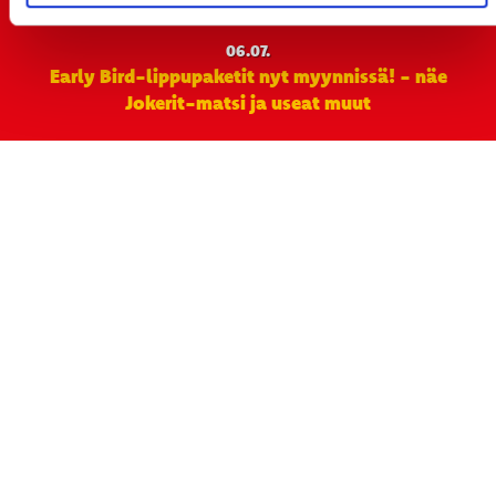
monikymmenvuotiselle yhteistyölle
06.07.
Early Bird-lippupaketit nyt myynnissä! - näe
Jokerit-matsi ja useat muut