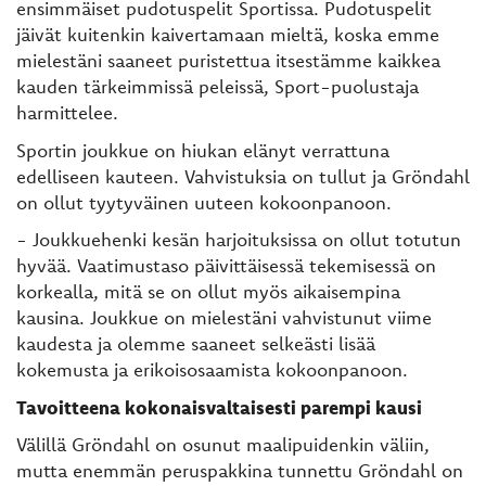
ensimmäiset pudotuspelit Sportissa. Pudotuspelit
jäivät kuitenkin kaivertamaan mieltä, koska emme
mielestäni saaneet puristettua itsestämme kaikkea
kauden tärkeimmissä peleissä, Sport-puolustaja
harmittelee.
Sportin joukkue on hiukan elänyt verrattuna
edelliseen kauteen. Vahvistuksia on tullut ja Gröndahl
on ollut tyytyväinen uuteen kokoonpanoon.
- Joukkuehenki kesän harjoituksissa on ollut totutun
hyvää. Vaatimustaso päivittäisessä tekemisessä on
korkealla, mitä se on ollut myös aikaisempina
kausina. Joukkue on mielestäni vahvistunut viime
kaudesta ja olemme saaneet selkeästi lisää
kokemusta ja erikoisosaamista kokoonpanoon.
Tavoitteena kokonaisvaltaisesti parempi kausi
Välillä Gröndahl on osunut maalipuidenkin väliin,
mutta enemmän peruspakkina tunnettu Gröndahl on