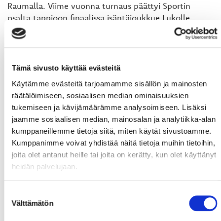
Raumalla. Viime vuonna turnaus päättyi Sportin
osalta tappioon finaalissa isäntäjoukkue Lukolle,
mutta Gröndahl uskoo, että tänä vuonna on
vaasalaisten vuoro viedä turnaus Raumalla.
- Pitsissä päästään tosiaan ensikertaa tositoimiin.
Tämä sivusto käyttää evästeitä
Lyhyet pelit ja palautusajat tuovat omat mausteensa
turnaukseen. Toivottavasti suuremmilta
Käytämme evästeitä tarjoamamme sisällön ja mainosten
loukkaantumisilta kuitenkin vältytään. Tänä vuonna
räätälöimiseen, sosiaalisen median ominaisuuksien
on meidän vuoro viedä turnauksen herruus,
tukemiseen ja kävijämäärämme analysoimiseen. Lisäksi
puolustaja luottaa.
jaamme sosiaalisen median, mainosalan ja analytiikka-alan
kumppaneillemme tietoja siitä, miten käytät sivustoamme.
Pitkä ei ole myöskään siihen, että uusi kausi
Kumppanimme voivat yhdistää näitä tietoja muihin tietoihin,
pyörähtää käyntiin. Siihen Gröndahl lähtee kesän
joita olet antanut heille tai joita on kerätty, kun olet käyttänyt
jäljiltä latautuneena.
heidän palvelujaan.
- Tavoitteeni on pelata kokonaisvaltaisesti parempi
kausi kuin edellisvuonna. Lähden luottavaisin mielin
Suostumuksen
latautuneena ja täynnä intoa uuteen kauteen, hän
Välttämätön
valinta
päättää.