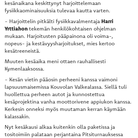
kesänaikana keskittynyt harjoittelemaan
fysiikkaominaisuuksia tulevaa kautta varten.
- Harjoittelin pitkälti fysiikkavalmentaja
Harri
Yrttiahon
tekemän henkilökohtaisen ohjelman
mukaan. Harjoitusten pääpainona oli voima-,
nopeus- ja kestävyysharjoitukset, mies kertoo
kesätreeneistä.
Muuten kesäaika meni ottaen rauhallisesti
Kymenlaaksossa.
- Kesän vietin pääosin perheeni kanssa vaimoni
lapsuusmaisemissa Kouvolan Valkealassa. Siellä tuli
huollettua perheen autot ja kunnostettua
kesäprojektina vanha moottorivene appiukon kanssa.
Kerkesin onneksi myös muutaman kerran käymään
kalassakin.
Nyt kesäkausi alkaa kuitenkin olla paketissa ja
tositoimiin palataan perjantaina Pitsiturnauksessa