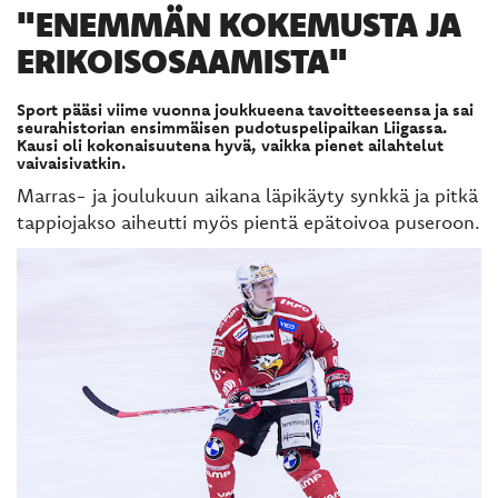
"ENEMMÄN KOKEMUSTA JA
ERIKOISOSAAMISTA"
Sport pääsi viime vuonna joukkueena tavoitteeseensa ja sai
seurahistorian ensimmäisen pudotuspelipaikan Liigassa.
Kausi oli kokonaisuutena hyvä, vaikka pienet ailahtelut
vaivaisivatkin.
Marras- ja joulukuun aikana läpikäyty synkkä ja pitkä
tappiojakso aiheutti myös pientä epätoivoa puseroon.