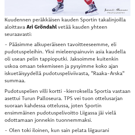
Kuudennen peräkkäisen kauden Sportin takalinjoilla
aloittava
Ari Gröndahl
vetää kauden yhteen
seuraavasti:
- Pääsimme alkuperäiseen tavoitteeseemme, eli
pudotuspeleihin. Yksi mieleenpainuvin asia kaudella
oli usean pelin tappioputki. Jaksoimme kuitenkin
uskoa omaan tekemiseen ja pysyimme koko ajan
iskuetäisyydellä pudotuspeliviivasta, "Raaka-Arska"
summaa.
Pudotuspelien villi kortti -kierroksella Sportia vastaan
asettui Turun Palloseura. TPS vei tuon ottelusarjan
suoraan kahdessa ottelussa, joten Sportin
ensimmäinen pudotuspelivoitto Liigassa jäi vielä
odottamaan jonnekin tuonnemmaksi.
- Olen toki iloinen, kun sain pelata liigaurani