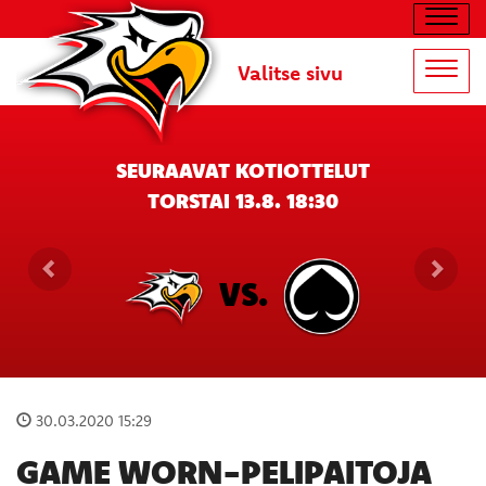
Navig
Valitse sivu
Navig
SEURAAVAT KOTIOTTELUT
TORSTAI 13.8. 18:30
VS.
30.03.2020 15:29
GAME WORN-PELIPAITOJA