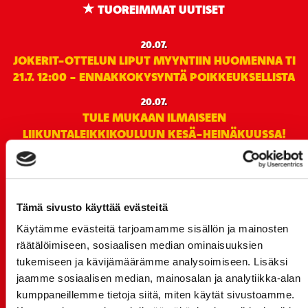
TUOREIMMAT UUTISET
20.07.
JOKERIT-OTTELUN LIPUT MYYNTIIN HUOMENNA TI
21.7. 12:00 - ENNAKKOKYSYNTÄ POIKKEUKSELLISTA
20.07.
TULE MUKAAN ILMAISEEN
LIIKUNTALEIKKIKOULUUN KESÄ-HEINÄKUUSSA!
15.07.
SPORT-ÄSSÄT JA KOKO JOUKKUEEN MEET&GREET
TO 13.8. - LIPUT NYT MYYNNISSÄ
Tämä sivusto käyttää evästeitä
15.07.
Käytämme evästeitä tarjoamamme sisällön ja mainosten
Rinta-Joupin Autoliike jatkaa Sportin
räätälöimiseen, sosiaalisen median ominaisuuksien
pääyhteistyökumppanina Superkaudella – jatkoa
tukemiseen ja kävijämäärämme analysoimiseen. Lisäksi
monikymmenvuotiselle yhteistyölle
jaamme sosiaalisen median, mainosalan ja analytiikka-alan
06.07.
kumppaneillemme tietoja siitä, miten käytät sivustoamme.
Early Bird-lippupaketit nyt myynnissä! - näe