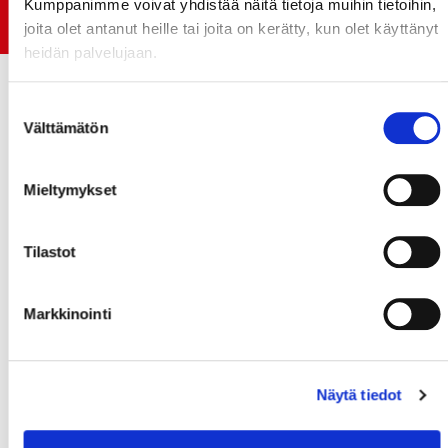
Kumppanimme voivat yhdistää näitä tietoja muihin tietoihin,
Jokerit-matsi ja useat muut
joita olet antanut heille tai joita on kerätty, kun olet käyttänyt
heidän palvelujaan.
Suostumuksen
Välttämätön
valinta
Mieltymykset
Tilastot
Markkinointi
Näytä tiedot