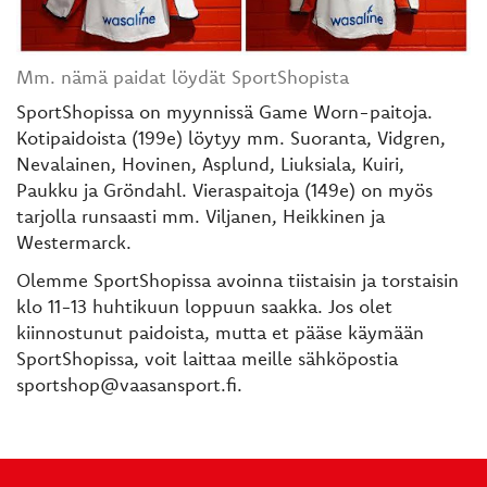
Mm. nämä paidat löydät SportShopista
SportShopissa on myynnissä Game Worn-paitoja.
Kotipaidoista (199e) löytyy mm. Suoranta, Vidgren,
Nevalainen, Hovinen, Asplund, Liuksiala, Kuiri,
Paukku ja Gröndahl. Vieraspaitoja (149e) on myös
tarjolla runsaasti mm. Viljanen, Heikkinen ja
Westermarck.
Olemme SportShopissa avoinna tiistaisin ja torstaisin
klo 11-13 huhtikuun loppuun saakka. Jos olet
kiinnostunut paidoista, mutta et pääse käymään
SportShopissa, voit laittaa meille sähköpostia
sportshop@vaasansport.fi.