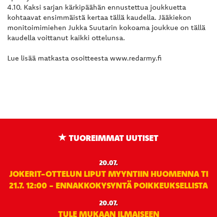
4.10. Kaksi sarjan kärkipäähän ennustettua joukkuetta
kohtaavat ensimmäistä kertaa tällä kaudella. Jääkiekon
monitoimimiehen Jukka Suutarin kokoama joukkue on tällä
kaudella voittanut kaikki ottelunsa.
Lue lisää matkasta osoitteesta www.redarmy.fi
TUOREIMMAT UUTISET
20.07.
JOKERIT-OTTELUN LIPUT MYYNTIIN HUOMENNA TI
21.7. 12:00 - ENNAKKOKYSYNTÄ POIKKEUKSELLISTA
20.07.
TULE MUKAAN ILMAISEEN