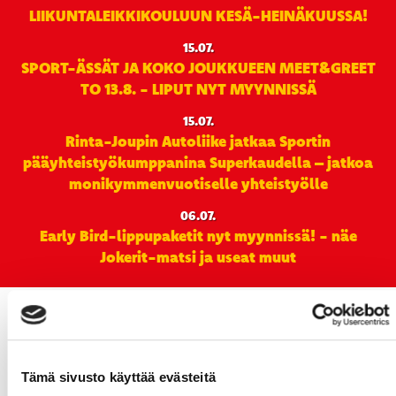
LIIKUNTALEIKKIKOULUUN KESÄ-HEINÄKUUSSA!
15.07.
SPORT-ÄSSÄT JA KOKO JOUKKUEEN MEET&GREET
TO 13.8. - LIPUT NYT MYYNNISSÄ
15.07.
Rinta-Joupin Autoliike jatkaa Sportin
pääyhteistyökumppanina Superkaudella – jatkoa
monikymmenvuotiselle yhteistyölle
06.07.
Early Bird-lippupaketit nyt myynnissä! - näe
Jokerit-matsi ja useat muut
Tämä sivusto käyttää evästeitä