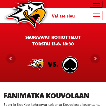
Navig
Valitse sivu
Navig
SEURAAVAT KOTIOTTELUT
TORSTAI 13.8. 18:30
VS.
FANIMATKA KOUVOLAAN
Sport ja KooKoo kohtaavat toisensa Kouvolassa lauantaina