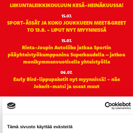
LIIKUNTALEIKKIKOULUUN KESÄ-HEINÄKUUSSA!
15.07.
SPORT-ÄSSÄT JA KOKO JOUKKUEEN MEET&GREET
TO 13.8. - LIPUT NYT MYYNNISSÄ
15.07.
Rinta-Joupin Autoliike jatkaa Sportin
pääyhteistyökumppanina Superkaudella – jatkoa
monikymmenvuotiselle yhteistyölle
06.07.
Early Bird-lippupaketit nyt myynnissä! - näe
Jokerit-matsi ja useat muut
Tämä sivusto käyttää evästeitä