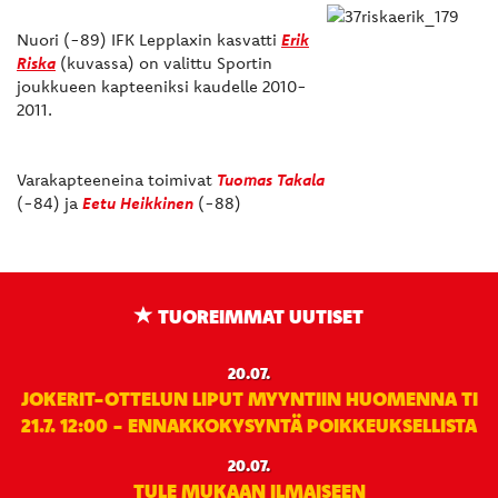
Nuori (-89) IFK Lepplaxin kasvatti
Erik
Riska
(kuvassa) on valittu Sportin
joukkueen kapteeniksi kaudelle 2010-
2011.
Varakapteeneina toimivat
Tuomas Takala
(-84) ja
Eetu Heikkinen
(-88)
TUOREIMMAT UUTISET
20.07.
JOKERIT-OTTELUN LIPUT MYYNTIIN HUOMENNA TI
21.7. 12:00 - ENNAKKOKYSYNTÄ POIKKEUKSELLISTA
20.07.
TULE MUKAAN ILMAISEEN