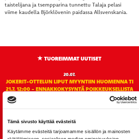
taistelijana ja tsempparina tunnettu Talaja pelasi
viime kaudella Björklövenin paidassa Allsvenskania.
TUOREIMMAT UUTISET
20.07.
JOKERIT-OTTELUN LIPUT MYYNTIIN HUOMENNA TI
21.7. 12:00 - ENNAKKOKYSYNTÄ POIKKEUKSELLISTA
20.07.
TULE MUKAAN ILMAISEEN
LIIKUNTALEIKKIKOULUUN KESÄ-HEINÄKUUSSA!
Tämä sivusto käyttää evästeitä
15.07.
Käytämme evästeitä tarjoamamme sisällön ja mainosten
SPORT-ÄSSÄT JA KOKO JOUKKUEEN MEET&GREET
räätälöimiseen, sosiaalisen median ominaisuuksien