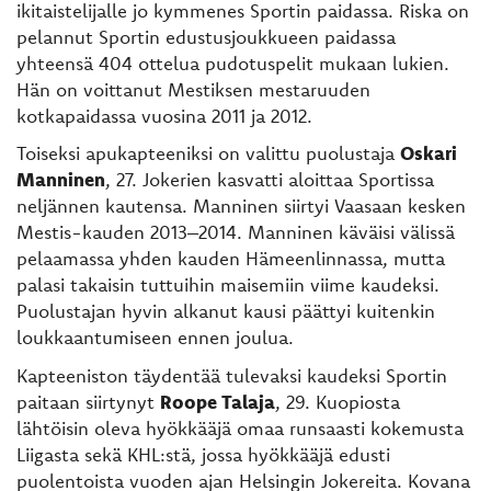
ikitaistelijalle jo kymmenes Sportin paidassa. Riska on
pelannut Sportin edustusjoukkueen paidassa
yhteensä 404 ottelua pudotuspelit mukaan lukien.
Hän on voittanut Mestiksen mestaruuden
kotkapaidassa vuosina 2011 ja 2012.
Toiseksi apukapteeniksi on valittu puolustaja
Oskari
Manninen
, 27. Jokerien kasvatti aloittaa Sportissa
neljännen kautensa. Manninen siirtyi Vaasaan kesken
Mestis-kauden 2013–2014. Manninen käväisi välissä
pelaamassa yhden kauden Hämeenlinnassa, mutta
palasi takaisin tuttuihin maisemiin viime kaudeksi.
Puolustajan hyvin alkanut kausi päättyi kuitenkin
loukkaantumiseen ennen joulua.
Kapteeniston täydentää tulevaksi kaudeksi Sportin
paitaan siirtynyt
Roope Talaja
, 29. Kuopiosta
lähtöisin oleva hyökkääjä omaa runsaasti kokemusta
Liigasta sekä KHL:stä, jossa hyökkääjä edusti
puolentoista vuoden ajan Helsingin Jokereita. Kovana