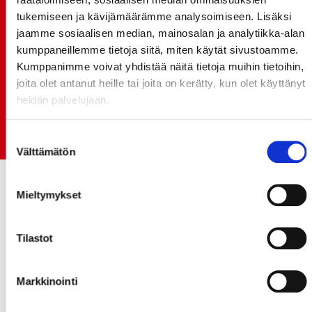
TO 13.8. - LIPUT NYT MYYNNISSÄ
tukemiseen ja kävijämäärämme analysoimiseen. Lisäksi
15.07.
jaamme sosiaalisen median, mainosalan ja analytiikka-alan
Rinta-Joupin Autoliike jatkaa Sportin
kumppaneillemme tietoja siitä, miten käytät sivustoamme.
pääyhteistyökumppanina Superkaudella – jatkoa
Kumppanimme voivat yhdistää näitä tietoja muihin tietoihin,
monikymmenvuotiselle yhteistyölle
joita olet antanut heille tai joita on kerätty, kun olet käyttänyt
heidän palvelujaan.
06.07.
Early Bird-lippupaketit nyt myynnissä! - näe
Jokerit-matsi ja useat muut
Suostumuksen
Välttämätön
valinta
Mieltymykset
Tilastot
Markkinointi