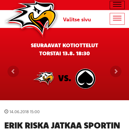
Navig
Valitse sivu
Navig
SEURAAVAT KOTIOTTELUT
TORSTAI 13.8. 18:30
VS.
14.06.2018 15:00
ERIK RISKA JATKAA SPORTIN