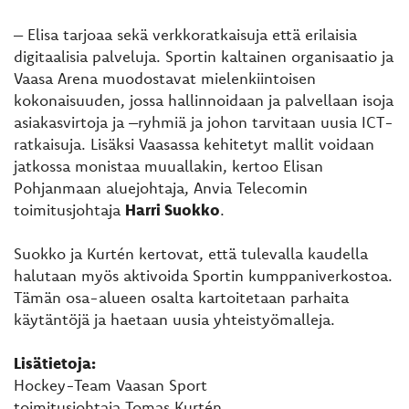
– Elisa tarjoaa sekä verkkoratkaisuja että erilaisia
digitaalisia palveluja. Sportin kaltainen organisaatio ja
Vaasa Arena muodostavat mielenkiintoisen
kokonaisuuden, jossa hallinnoidaan ja palvellaan isoja
asiakasvirtoja ja –ryhmiä ja johon tarvitaan uusia ICT-
ratkaisuja. Lisäksi Vaasassa kehitetyt mallit voidaan
jatkossa monistaa muuallakin, kertoo Elisan
Pohjanmaan aluejohtaja, Anvia Telecomin
toimitusjohtaja
Harri Suokko
.
Suokko ja Kurtén kertovat, että tulevalla kaudella
halutaan myös aktivoida Sportin kumppaniverkostoa.
Tämän osa-alueen osalta kartoitetaan parhaita
käytäntöjä ja haetaan uusia yhteistyömalleja.
Lisätietoja:
Hockey-Team Vaasan Sport
toimitusjohtaja Tomas Kurtén