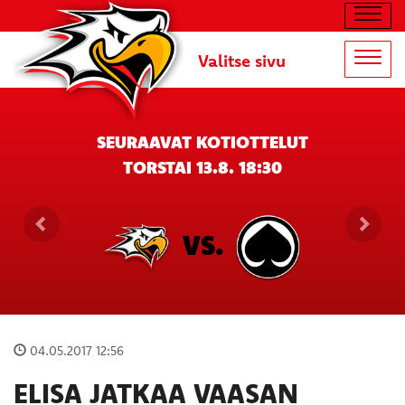
Navig
Valitse sivu
Navig
SEURAAVAT KOTIOTTELUT
TORSTAI 13.8. 18:30
VS.
04.05.2017 12:56
ELISA JATKAA VAASAN