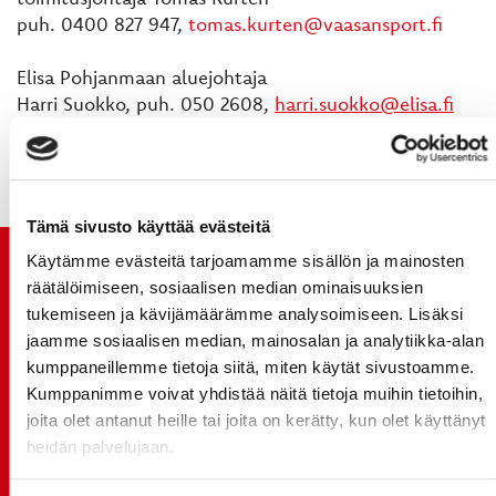
puh. 0400 827 947,
tomas.kurten@vaasansport.fi
Elisa Pohjanmaan aluejohtaja
Harri Suokko, puh. 050 2608,
harri.suokko@elisa.fi
Tämä sivusto käyttää evästeitä
Käytämme evästeitä tarjoamamme sisällön ja mainosten
TUOREIMMAT UUTISET
räätälöimiseen, sosiaalisen median ominaisuuksien
tukemiseen ja kävijämäärämme analysoimiseen. Lisäksi
20.07.
jaamme sosiaalisen median, mainosalan ja analytiikka-alan
JOKERIT-OTTELUN LIPUT MYYNTIIN HUOMENNA TI
kumppaneillemme tietoja siitä, miten käytät sivustoamme.
21.7. 12:00 - ENNAKKOKYSYNTÄ POIKKEUKSELLISTA
Kumppanimme voivat yhdistää näitä tietoja muihin tietoihin,
20.07.
joita olet antanut heille tai joita on kerätty, kun olet käyttänyt
TULE MUKAAN ILMAISEEN
heidän palvelujaan.
LIIKUNTALEIKKIKOULUUN KESÄ-HEINÄKUUSSA!