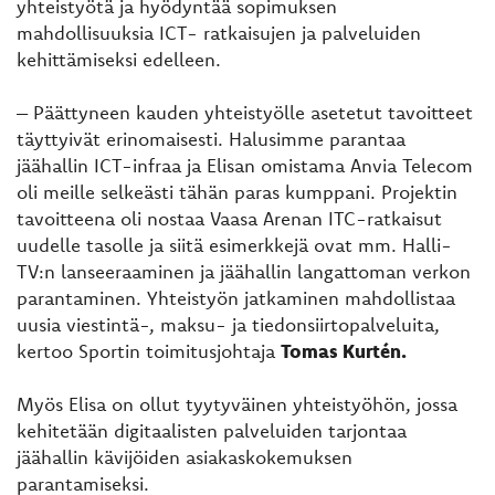
yhteistyötä ja hyödyntää sopimuksen
mahdollisuuksia ICT- ratkaisujen ja palveluiden
kehittämiseksi edelleen.
– Päättyneen kauden yhteistyölle asetetut tavoitteet
täyttyivät erinomaisesti. Halusimme parantaa
jäähallin ICT-infraa ja Elisan omistama Anvia Telecom
oli meille selkeästi tähän paras kumppani. Projektin
tavoitteena oli nostaa Vaasa Arenan ITC-ratkaisut
uudelle tasolle ja siitä esimerkkejä ovat mm. Halli-
TV:n lanseeraaminen ja jäähallin langattoman verkon
parantaminen. Yhteistyön jatkaminen mahdollistaa
uusia viestintä-, maksu- ja tiedonsiirtopalveluita,
kertoo Sportin toimitusjohtaja
Tomas Kurtén.
Myös Elisa on ollut tyytyväinen yhteistyöhön, jossa
kehitetään digitaalisten palveluiden tarjontaa
jäähallin kävijöiden asiakaskokemuksen
parantamiseksi.